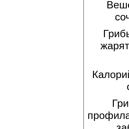
спиленные пни. Во второй декаде
Веше
сентября грибы проросли, первыми
появились вешенки,а вслед за ними
со
шиитакке. Сварили суп, нажарили
грибов) А опята ждем к заморозкам,у
них ниже температура плодоношения.
Грибы
29.09.2022 Ольга, Архангельск:
Всегда хотели свои зимние опята.
жарят
Заказали в «Грибаныче» мицелий
зерновой. Вот, сейчас собираем первую
партию грибочков
20.09.2022 Владимир Михайлович,
Тверь:
Калорий
Вторую осень я собираю вешенки с
пней, очень довольный, урожай
превосходного качества. Понравилось
что все просто, без всякой мороки. В
лес ходить не надо. Хорошо когда есть
свои грибы!
Гри
06.09.2022 Александр, Южно-
профила
Сахалинск:
хорошие мини-грядки для выращивания
шампиньонов, урожай порадовал. также
за
доволен опятами. с наступлением