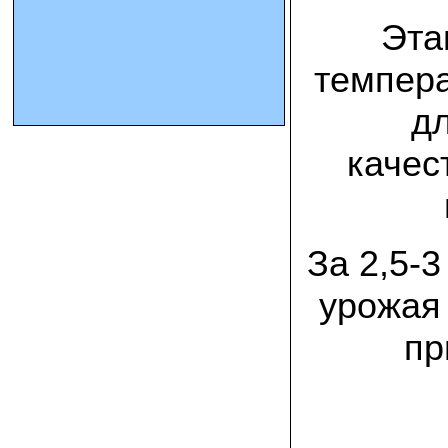
Эта
10.10.2023 Олег, Оренбургская область:
урожаем доволен. выращивал на
темпер
соломе в мешках. будем заказывать
еще
д
15.09.2023 Сергей Геннадьевич:
Мы попробовали мицелий вешенки
качес
королевской посеять в дерн и на
удивление- они в нем выроасли! Это
очень необычно) спасибо!
09.09.2023 Людмила Анатольевна:
За 2,5-
У меня получилось вырастить зимние
опята на пнях березы. Посадила
мицелий рано весной на мокрые пеньки.
урожая 
Рыла лунки, устилала сырыми
опилками и ставила пни в них. Грибы
появлялись каждый год пока пеньки не
пр
рассыпались полностью
12.10.2022 Дмитрий, Москва:
Мицелий забирал самовывозом в
Новомосковске, взял вешенку, шиитаке
и зимние опята. Засеял в мае на