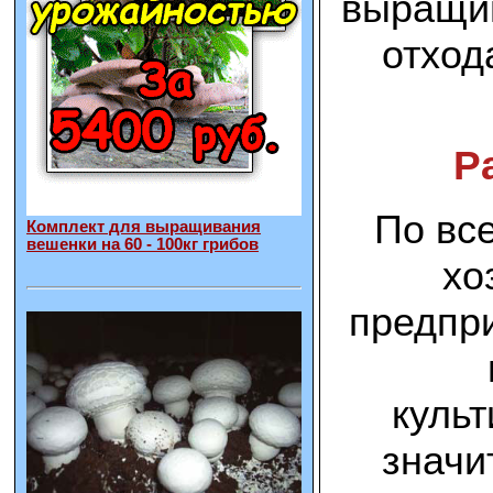
выращив
отход
Р
По вс
Комплект для выращивания
вешенки на 60 - 100кг грибов
хо
предпри
культ
значит