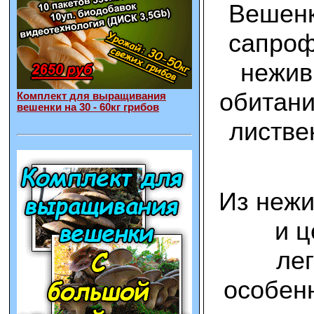
Вешенк
сапроф
нежив
обитани
Комплект для выращивания
вешенки на 30 - 60кг грибов
листве
Из нежи
и ц
ле
особен