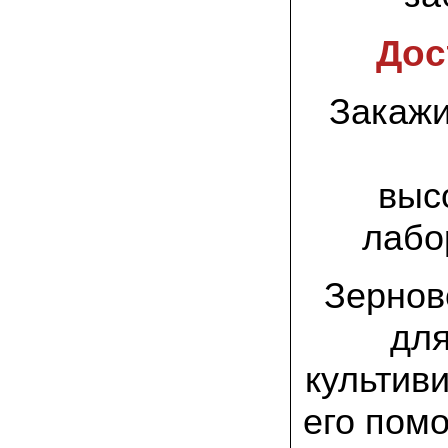
заморозков они начали плодоносить на
пнях
Дос
23.07.2022 Юлия:
Спасибо за мицелий королевской
вешенки! У нас выросли замечательные
Закажи
грибы!
15.06.2022 Егор, Липецкая область:
Покупаем семена в грибаныче не один
уже раз. Все хорошо! Быстрая доставка
выс
и качество отличное
лабо
26.05.2022 Алла Андреевна,
Костромская область:
Сеяла весной в открытый грунт зимний
Зернов
опенок на древесину березы, на спилы
бревен и урожай уже начала собирать
вот на днях. Вкуснее грибов мы не
дл
пробовали. Спасибо вам!
культив
24.02.2022 Виктор Николаевич:
Доволен собранным урожаем
шампиньонов, я брал засеяный брикет.
его пом
Грибы вкусные и сочные, собирал в 3
волны. Хорошо что с брикетом