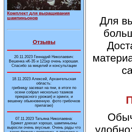
Комплект для выращивания
Для в
шампиньонов
больш
Отзывы
Дост
материа
20.11.2023 Геннадий Николаевич:
Вешенка нК-35 и 121кp очень хорошая.
Спасибо за мицелий и консультации
с
18.11.2023 Алексей, Архангельская
область:
грибницу засевал на пни, в итоге по
осени собрал несколько тазиков
прекрасного урожая) и эринги, и
вешенку обыкновенную. фото грибочков
прилагаю)
Обыч
07.11.2023 Татьяна Николаевна:
Брикет доехал хорошо, шампиньоны
удобно
выросли очень вкусные. Очень рады что
такие брикеты появились в продаже у