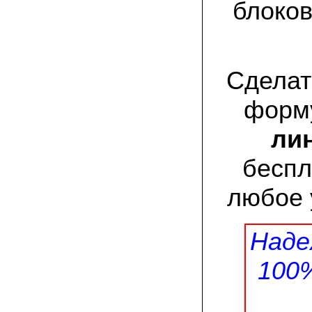
присылают печатную инструкцию.
блоков
12.02.2022 Ольга, Москва:
Попробовали опята, мы их посеяли на
пнях. Сорт фламмулина- зимний опенок
хорошо приживается на лиственных
Сделат
породах древесины. По качеству,
аромату опята прекрасные!
форму
05.02.2022 Денис:
Благодарю за мицелий, неожиданно
лин
приятно что посылка дошла за 5 дней!
Посею вешенку в ванной, там и
влажность и температура подходящи)
беспл
любое 
18.01.2022 Наталья:
Спасибо за прекрасный подарок к
Новому году! Заказ получила вовремя)))
Как убедилась, вешенки прекрасно
растут в комнатных условиях!
Наде
100
26.12.2021 Иван, Тюменская область:
Никогда не собирал грибы в лесу да и
опасаюсь.Но грибы очень люблю.
Попробую вырастить шампиньоны из
засеянного брикета. Хорошо что такой