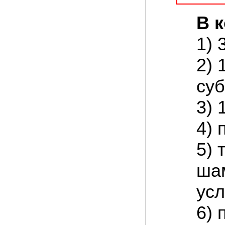
товар есть на сайте грибаныча
В 
03.12.2021 Валентин Иванович:
сколько раз меня обманывали в
1) 
интернете, но тут все честно! мне
прислали отличный мицелий вешенки на
зерне. Спасибо от души! а грибочки уже
2) 
растут!
суб
15.11.2021 Виталий, Тульская область:
я сам приехал в офис продаж, взял
себе маленькую засеянную грядку.
3) 
шампиньоны на ней начали появляться
через 3 недели. необычно что грибы
растут вот так, в домашних условиях!
4) 
5)
19.10.2021 Андрей, Краснодарский край:
Доволен покупкой, продают хороший
сильный мицелий опят. Я выращиваю
ша
опята в банках на балконе. Спасибо
усл
22.07.2021 Константин, Санкт-Петербург:
Вешенка получилась «бомба»! Крупная,
сочная, хрустит! Понравилось, что
6) 
скороспелая. Грибочки отлично
замариновались с солью и специями!