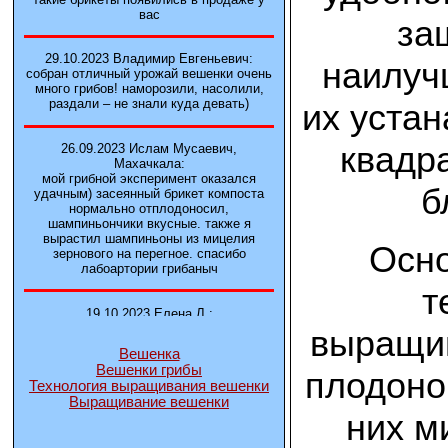
вас
за
29.10.2023 Владимир Евгеньевич:
наилуч
собран отличный урожай вешенки очень
много грибов! наморозили, насолили,
раздали – не знали куда девать)
их устан
квадр
26.09.2023 Ислам Мусаевич,
Махачкала:
мой грибной эксперимент оказался
б
удачным) засеянный брикет компоста
нормально отплодоносил,
шампиньончики вкусные. также я
вырастил шампиньоны из мицелия
Осно
зернового на перегное. спасибо
лабоартории грибаныч
т
19.10.2023 Елена Л.:
Брали у вас в фирме 3 сорта вешенок
выращив
М5, Нк-35, КТ3. Урожай был хороший в
Вешенка
2-3 волны
Вешенки грибы
плодоно
Технология выращивания вешенки
Выращивание вешенки
14.10.2023 Александр:
них м
шампиньоны выросли из брикета,
отличные сочные грибы! рекомендую,
заказывайте