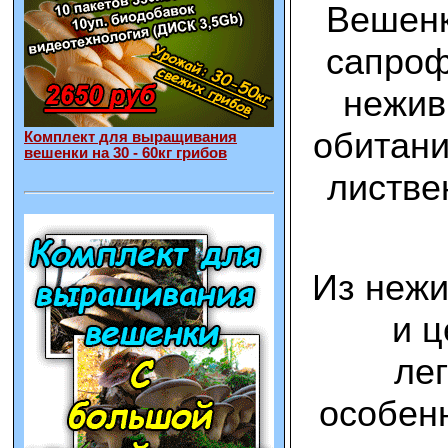
Вешенк
сапроф
нежив
обитани
Комплект для выращивания
вешенки на 30 - 60кг грибов
листве
Из нежи
и ц
ле
особен