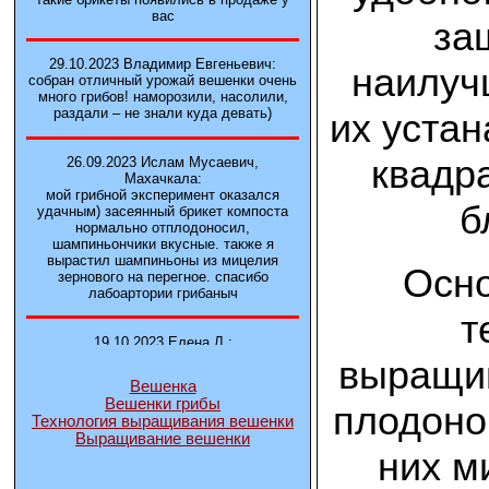
вас
за
29.10.2023 Владимир Евгеньевич:
наилуч
собран отличный урожай вешенки очень
много грибов! наморозили, насолили,
раздали – не знали куда девать)
их устан
квадр
26.09.2023 Ислам Мусаевич,
Махачкала:
мой грибной эксперимент оказался
б
удачным) засеянный брикет компоста
нормально отплодоносил,
шампиньончики вкусные. также я
вырастил шампиньоны из мицелия
Осно
зернового на перегное. спасибо
лабоартории грибаныч
т
19.10.2023 Елена Л.:
Брали у вас в фирме 3 сорта вешенок
выращив
М5, Нк-35, КТ3. Урожай был хороший в
Вешенка
2-3 волны
Вешенки грибы
плодоно
Технология выращивания вешенки
Выращивание вешенки
14.10.2023 Александр:
них м
шампиньоны выросли из брикета,
отличные сочные грибы! рекомендую,
заказывайте