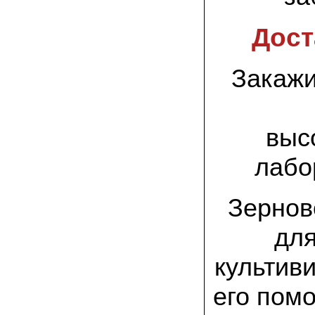
заморозков они начали плодоносить на
пнях
Дост
23.07.2022 Юлия:
Спасибо за мицелий королевской
вешенки! У нас выросли замечательные
Закажи
грибы!
15.06.2022 Егор, Липецкая область:
Покупаем семена в грибаныче не один
уже раз. Все хорошо! Быстрая доставка
выс
и качество отличное
лабо
26.05.2022 Алла Андреевна,
Костромская область:
Сеяла весной в открытый грунт зимний
Зернов
опенок на древесину березы, на спилы
бревен и урожай уже начала собирать
вот на днях. Вкуснее грибов мы не
дл
пробовали. Спасибо вам!
культив
24.02.2022 Виктор Николаевич:
Доволен собранным урожаем
шампиньонов, я брал засеяный брикет.
его пом
Грибы вкусные и сочные, собирал в 3
волны. Хорошо что с брикетом