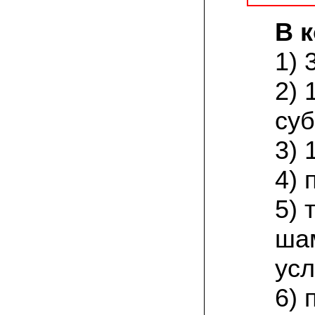
товар есть на сайте грибаныча
В 
03.12.2021 Валентин Иванович:
сколько раз меня обманывали в
1) 
интернете, но тут все честно! мне
прислали отличный мицелий вешенки на
зерне. Спасибо от души! а грибочки уже
2) 
растут!
суб
15.11.2021 Виталий, Тульская область:
я сам приехал в офис продаж, взял
себе маленькую засеянную грядку.
3) 
шампиньоны на ней начали появляться
через 3 недели. необычно что грибы
растут вот так, в домашних условиях!
4) 
5)
19.10.2021 Андрей, Краснодарский край:
Доволен покупкой, продают хороший
сильный мицелий опят. Я выращиваю
ша
опята в банках на балконе. Спасибо
усл
22.07.2021 Константин, Санкт-Петербург:
Вешенка получилась «бомба»! Крупная,
сочная, хрустит! Понравилось, что
6) 
скороспелая. Грибочки отлично
замариновались с солью и специями!