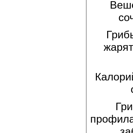
спиленные пни. Во второй декаде
Веше
сентября грибы проросли, первыми
появились вешенки,а вслед за ними
со
шиитакке. Сварили суп, нажарили
грибов) А опята ждем к заморозкам,у
них ниже температура плодоношения.
Грибы
29.09.2022 Ольга, Архангельск:
Всегда хотели свои зимние опята.
жарят
Заказали в «Грибаныче» мицелий
зерновой. Вот, сейчас собираем первую
партию грибочков
20.09.2022 Владимир Михайлович,
Тверь:
Калорий
Вторую осень я собираю вешенки с
пней, очень довольный, урожай
превосходного качества. Понравилось
что все просто, без всякой мороки. В
лес ходить не надо. Хорошо когда есть
свои грибы!
Гри
06.09.2022 Александр, Южно-
профила
Сахалинск:
хорошие мини-грядки для выращивания
шампиньонов, урожай порадовал. также
за
доволен опятами. с наступлением