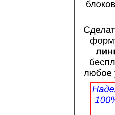
присылают печатную инструкцию.
блоков
12.02.2022 Ольга, Москва:
Попробовали опята, мы их посеяли на
пнях. Сорт фламмулина- зимний опенок
хорошо приживается на лиственных
Сделат
породах древесины. По качеству,
аромату опята прекрасные!
форму
05.02.2022 Денис:
Благодарю за мицелий, неожиданно
лини
приятно что посылка дошла за 5 дней!
Посею вешенку в ванной, там и
влажность и температура подходящи)
беспл
любое 
18.01.2022 Наталья:
Спасибо за прекрасный подарок к
Новому году! Заказ получила вовремя)))
Как убедилась, вешенки прекрасно
растут в комнатных условиях!
Наде
100
26.12.2021 Иван, Тюменская область:
Никогда не собирал грибы в лесу да и
опасаюсь.Но грибы очень люблю.
Попробую вырастить шампиньоны из
засеянного брикета. Хорошо что такой