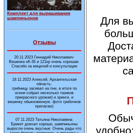
Комплект для выращивания
Для в
шампиньонов
больш
Отзывы
Дост
материа
20.11.2023 Геннадий Николаевич:
Вешенка нК-35 и 121кp очень хорошая.
Спасибо за мицелий и консультации
с
18.11.2023 Алексей, Архангельская
область:
грибницу засевал на пни, в итоге по
осени собрал несколько тазиков
прекрасного урожая) и эринги, и
вешенку обыкновенную. фото грибочков
прилагаю)
Обыч
07.11.2023 Татьяна Николаевна:
Брикет доехал хорошо, шампиньоны
удобно
выросли очень вкусные. Очень рады что
такие брикеты появились в продаже у