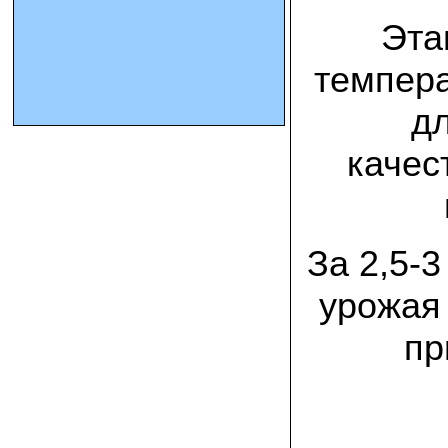
Эта
10.10.2023 Олег, Оренбургская область:
урожаем доволен. выращивал на
темпер
соломе в мешках. будем заказывать
еще
д
15.09.2023 Сергей Геннадьевич:
Мы попробовали мицелий вешенки
качес
королевской посеять в дерн и на
удивление- они в нем выроасли! Это
очень необычно) спасибо!
09.09.2023 Людмила Анатольевна:
За 2,5-
У меня получилось вырастить зимние
опята на пнях березы. Посадила
мицелий рано весной на мокрые пеньки.
урожая 
Рыла лунки, устилала сырыми
опилками и ставила пни в них. Грибы
появлялись каждый год пока пеньки не
пр
рассыпались полностью
12.10.2022 Дмитрий, Москва:
Мицелий забирал самовывозом в
Новомосковске, взял вешенку, шиитаке
и зимние опята. Засеял в мае на