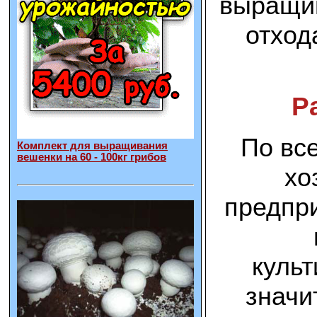
выращив
отход
Р
По вс
Комплект для выращивания
вешенки на 60 - 100кг грибов
хо
предпри
культ
значит