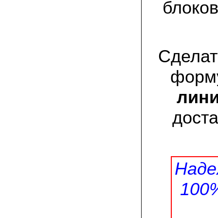
присылают печатную инструкцию.
блоков
12.02.2022 Ольга, Москва:
Попробовали опята, мы их посеяли на
пнях. Сорт фламмулина- зимний опенок
хорошо приживается на лиственных
Сделат
породах древесины. По качеству,
аромату опята прекрасные!
форму
05.02.2022 Денис:
Благодарю за мицелий, неожиданно
лини
приятно что посылка дошла за 5 дней!
Посею вешенку в ванной, там и
влажность и температура подходящи)
доста
18.01.2022 Наталья:
Спасибо за прекрасный подарок к
Новому году! Заказ получила вовремя)))
Как убедилась, вешенки прекрасно
растут в комнатных условиях!
Наде
100
26.12.2021 Иван, Тюменская область:
Никогда не собирал грибы в лесу да и
опасаюсь.Но грибы очень люблю.
Попробую вырастить шампиньоны из
засеянного брикета. Хорошо что такой