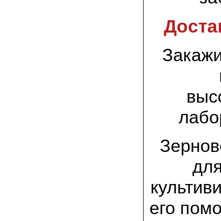
заморозков они начали плодоносить на
пнях
Доста
23.07.2022 Юлия:
Спасибо за мицелий королевской
вешенки! У нас выросли замечательные
Закажи
грибы!
15.06.2022 Егор, Липецкая область:
Покупаем семена в грибаныче не один
уже раз. Все хорошо! Быстрая доставка
выс
и качество отличное
лабо
26.05.2022 Алла Андреевна,
Костромская область:
Сеяла весной в открытый грунт зимний
Зернов
опенок на древесину березы, на спилы
бревен и урожай уже начала собирать
вот на днях. Вкуснее грибов мы не
дл
пробовали. Спасибо вам!
культив
24.02.2022 Виктор Николаевич:
Доволен собранным урожаем
шампиньонов, я брал засеяный брикет.
его пом
Грибы вкусные и сочные, собирал в 3
волны. Хорошо что с брикетом