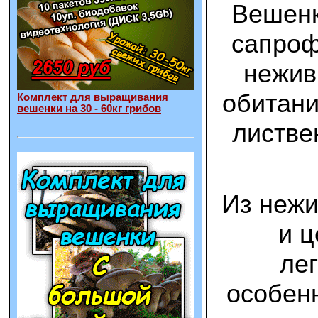
Вешенк
сапроф
нежив
обитани
Комплект для выращивания
вешенки на 30 - 60кг грибов
листве
Из нежи
и ц
ле
особен