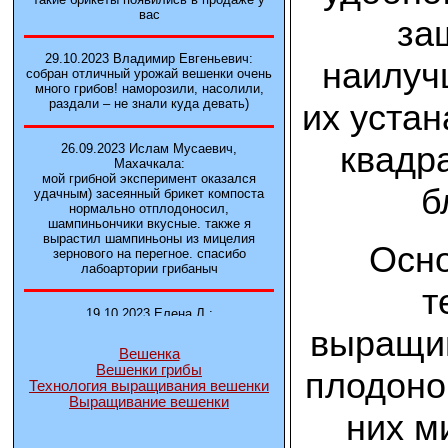
вас
за
29.10.2023 Владимир Евгеньевич:
наилуч
собран отличный урожай вешенки очень
много грибов! наморозили, насолили,
раздали – не знали куда девать)
их устан
квадр
26.09.2023 Ислам Мусаевич,
Махачкала:
мой грибной эксперимент оказался
б
удачным) засеянный брикет компоста
нормально отплодоносил,
шампиньончики вкусные. также я
вырастил шампиньоны из мицелия
Осно
зернового на перегное. спасибо
лабоартории грибаныч
т
19.10.2023 Елена Л.:
Брали у вас в фирме 3 сорта вешенок
выращив
М5, Нк-35, КТ3. Урожай был хороший в
Вешенка
2-3 волны
Вешенки грибы
плодоно
Технология выращивания вешенки
Выращивание вешенки
14.10.2023 Александр:
них м
шампиньоны выросли из брикета,
отличные сочные грибы! рекомендую,
заказывайте