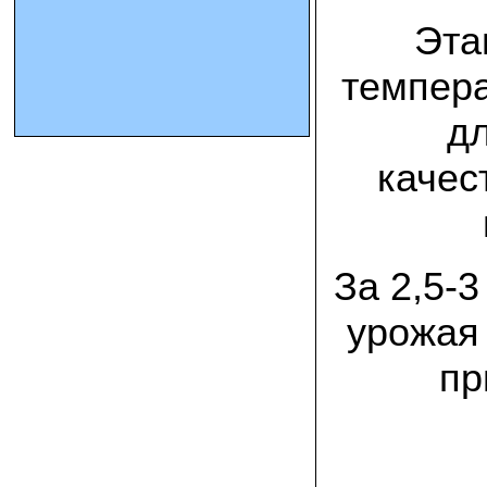
Эта
10.10.2023 Олег, Оренбургская область:
урожаем доволен. выращивал на
темпер
соломе в мешках. будем заказывать
еще
д
15.09.2023 Сергей Геннадьевич:
Мы попробовали мицелий вешенки
качес
королевской посеять в дерн и на
удивление- они в нем выроасли! Это
очень необычно) спасибо!
09.09.2023 Людмила Анатольевна:
За 2,5-
У меня получилось вырастить зимние
опята на пнях березы. Посадила
мицелий рано весной на мокрые пеньки.
урожая 
Рыла лунки, устилала сырыми
опилками и ставила пни в них. Грибы
появлялись каждый год пока пеньки не
пр
рассыпались полностью
12.10.2022 Дмитрий, Москва:
Мицелий забирал самовывозом в
Новомосковске, взял вешенку, шиитаке
и зимние опята. Засеял в мае на