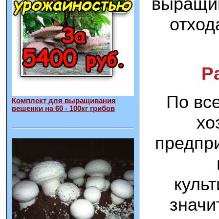
выращив
отход
Р
По вс
Комплект для выращивания
вешенки на 60 - 100кг грибов
хо
предпри
культ
значит