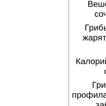
спиленные пни. Во второй декаде
Веше
сентября грибы проросли, первыми
появились вешенки,а вслед за ними
со
шиитакке. Сварили суп, нажарили
грибов) А опята ждем к заморозкам,у
них ниже температура плодоношения.
Грибы
29.09.2022 Ольга, Архангельск:
Всегда хотели свои зимние опята.
жарят
Заказали в «Грибаныче» мицелий
зерновой. Вот, сейчас собираем первую
партию грибочков
20.09.2022 Владимир Михайлович,
Тверь:
Калорий
Вторую осень я собираю вешенки с
пней, очень довольный, урожай
превосходного качества. Понравилось
что все просто, без всякой мороки. В
лес ходить не надо. Хорошо когда есть
свои грибы!
Гри
06.09.2022 Александр, Южно-
профила
Сахалинск:
хорошие мини-грядки для выращивания
шампиньонов, урожай порадовал. также
за
доволен опятами. с наступлением