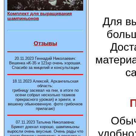
Комплект для выращивания
Для в
шампиньонов
больш
Отзывы
Дост
материа
20.11.2023 Геннадий Николаевич:
Вешенка нК-35 и 121кp очень хорошая.
Спасибо за мицелий и консультации
с
18.11.2023 Алексей, Архангельская
область:
грибницу засевал на пни, в итоге по
осени собрал несколько тазиков
прекрасного урожая) и эринги, и
вешенку обыкновенную. фото грибочков
прилагаю)
Обыч
07.11.2023 Татьяна Николаевна:
Брикет доехал хорошо, шампиньоны
удобно
выросли очень вкусные. Очень рады что
такие брикеты появились в продаже у