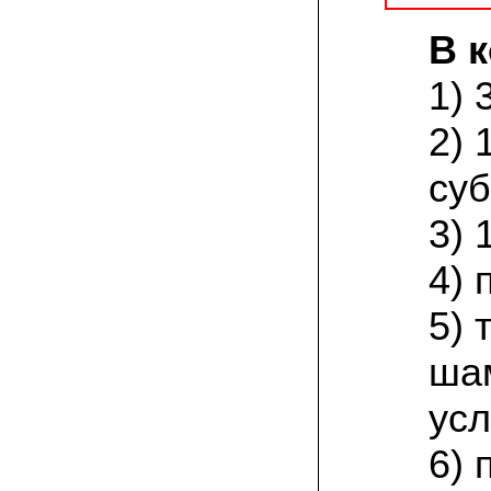
товар есть на сайте грибаныча
В 
03.12.2021 Валентин Иванович:
сколько раз меня обманывали в
1) 
интернете, но тут все честно! мне
прислали отличный мицелий вешенки на
зерне. Спасибо от души! а грибочки уже
2) 
растут!
суб
15.11.2021 Виталий, Тульская область:
я сам приехал в офис продаж, взял
себе маленькую засеянную грядку.
3) 
шампиньоны на ней начали появляться
через 3 недели. необычно что грибы
растут вот так, в домашних условиях!
4) 
5)
19.10.2021 Андрей, Краснодарский край:
Доволен покупкой, продают хороший
сильный мицелий опят. Я выращиваю
ша
опята в банках на балконе. Спасибо
усл
22.07.2021 Константин, Санкт-Петербург:
Вешенка получилась «бомба»! Крупная,
сочная, хрустит! Понравилось, что
6) 
скороспелая. Грибочки отлично
замариновались с солью и специями!