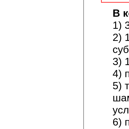
товар есть на сайте грибаныча
В 
03.12.2021 Валентин Иванович:
сколько раз меня обманывали в
1) 
интернете, но тут все честно! мне
прислали отличный мицелий вешенки на
зерне. Спасибо от души! а грибочки уже
2) 
растут!
суб
15.11.2021 Виталий, Тульская область:
я сам приехал в офис продаж, взял
себе маленькую засеянную грядку.
3) 
шампиньоны на ней начали появляться
через 3 недели. необычно что грибы
растут вот так, в домашних условиях!
4) 
5)
19.10.2021 Андрей, Краснодарский край:
Доволен покупкой, продают хороший
сильный мицелий опят. Я выращиваю
ша
опята в банках на балконе. Спасибо
усл
22.07.2021 Константин, Санкт-Петербург:
Вешенка получилась «бомба»! Крупная,
сочная, хрустит! Понравилось, что
6) 
скороспелая. Грибочки отлично
замариновались с солью и специями!