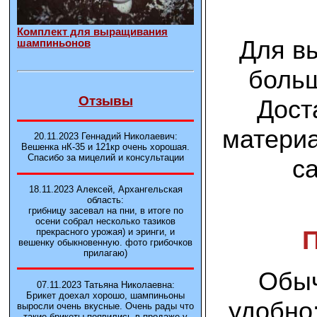
Комплект для выращивания
Для в
шампиньонов
больш
Отзывы
Дост
материа
20.11.2023 Геннадий Николаевич:
Вешенка нК-35 и 121кp очень хорошая.
Спасибо за мицелий и консультации
с
18.11.2023 Алексей, Архангельская
область:
грибницу засевал на пни, в итоге по
осени собрал несколько тазиков
прекрасного урожая) и эринги, и
вешенку обыкновенную. фото грибочков
прилагаю)
Обыч
07.11.2023 Татьяна Николаевна:
Брикет доехал хорошо, шампиньоны
удобно
выросли очень вкусные. Очень рады что
такие брикеты появились в продаже у