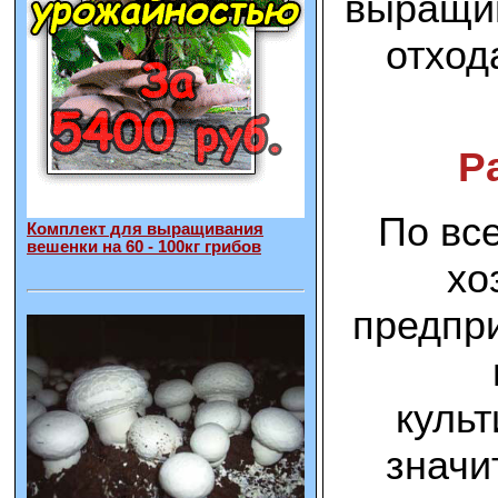
выращив
отход
Р
По вс
Комплект для выращивания
вешенки на 60 - 100кг грибов
хо
предпри
культ
значит