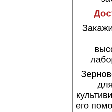
заморозков они начали плодоносить на
пнях
Дос
23.07.2022 Юлия:
Спасибо за мицелий королевской
вешенки! У нас выросли замечательные
Закажи
грибы!
15.06.2022 Егор, Липецкая область:
Покупаем семена в грибаныче не один
уже раз. Все хорошо! Быстрая доставка
выс
и качество отличное
лабо
26.05.2022 Алла Андреевна,
Костромская область:
Сеяла весной в открытый грунт зимний
Зернов
опенок на древесину березы, на спилы
бревен и урожай уже начала собирать
вот на днях. Вкуснее грибов мы не
дл
пробовали. Спасибо вам!
культив
24.02.2022 Виктор Николаевич:
Доволен собранным урожаем
шампиньонов, я брал засеяный брикет.
его пом
Грибы вкусные и сочные, собирал в 3
волны. Хорошо что с брикетом