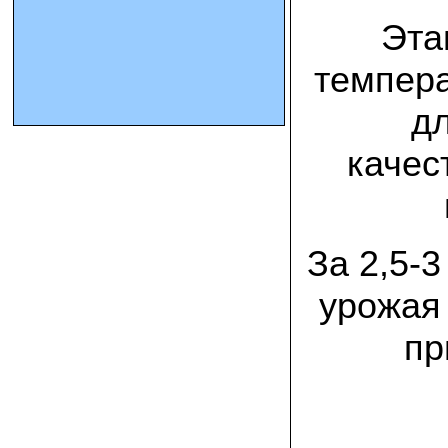
Эта
10.10.2023 Олег, Оренбургская область:
урожаем доволен. выращивал на
темпер
соломе в мешках. будем заказывать
еще
д
15.09.2023 Сергей Геннадьевич:
Мы попробовали мицелий вешенки
качес
королевской посеять в дерн и на
удивление- они в нем выроасли! Это
очень необычно) спасибо!
09.09.2023 Людмила Анатольевна:
За 2,5-
У меня получилось вырастить зимние
опята на пнях березы. Посадила
мицелий рано весной на мокрые пеньки.
урожая 
Рыла лунки, устилала сырыми
опилками и ставила пни в них. Грибы
появлялись каждый год пока пеньки не
пр
рассыпались полностью
12.10.2022 Дмитрий, Москва:
Мицелий забирал самовывозом в
Новомосковске, взял вешенку, шиитаке
и зимние опята. Засеял в мае на