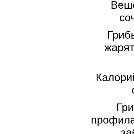
спиленные пни. Во второй декаде
Веше
сентября грибы проросли, первыми
появились вешенки,а вслед за ними
со
шиитакке. Сварили суп, нажарили
грибов) А опята ждем к заморозкам,у
них ниже температура плодоношения.
Грибы
29.09.2022 Ольга, Архангельск:
Всегда хотели свои зимние опята.
жарят
Заказали в «Грибаныче» мицелий
зерновой. Вот, сейчас собираем первую
партию грибочков
20.09.2022 Владимир Михайлович,
Тверь:
Калорий
Вторую осень я собираю вешенки с
пней, очень довольный, урожай
превосходного качества. Понравилось
что все просто, без всякой мороки. В
лес ходить не надо. Хорошо когда есть
свои грибы!
Гри
06.09.2022 Александр, Южно-
профила
Сахалинск:
хорошие мини-грядки для выращивания
шампиньонов, урожай порадовал. также
за
доволен опятами. с наступлением