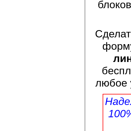
присылают печатную инструкцию.
блоков
12.02.2022 Ольга, Москва:
Попробовали опята, мы их посеяли на
пнях. Сорт фламмулина- зимний опенок
хорошо приживается на лиственных
Сделат
породах древесины. По качеству,
аромату опята прекрасные!
форму
05.02.2022 Денис:
Благодарю за мицелий, неожиданно
лин
приятно что посылка дошла за 5 дней!
Посею вешенку в ванной, там и
влажность и температура подходящи)
беспл
любое 
18.01.2022 Наталья:
Спасибо за прекрасный подарок к
Новому году! Заказ получила вовремя)))
Как убедилась, вешенки прекрасно
растут в комнатных условиях!
Наде
100
26.12.2021 Иван, Тюменская область:
Никогда не собирал грибы в лесу да и
опасаюсь.Но грибы очень люблю.
Попробую вырастить шампиньоны из
засеянного брикета. Хорошо что такой