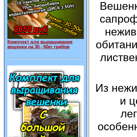
Вешенк
сапроф
нежив
обитани
Комплект для выращивания
вешенки на 30 - 60кг грибов
листве
Из нежи
и ц
ле
особен