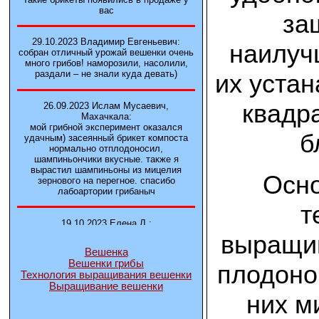
вас
за
29.10.2023 Владимир Евгеньевич:
наилуч
собран отличный урожай вешенки очень
много грибов! наморозили, насолили,
раздали – не знали куда девать)
их устан
квадр
26.09.2023 Ислам Мусаевич,
Махачкала:
мой грибной эксперимент оказался
б
удачным) засеянный брикет компоста
нормально отплодоносил,
шампиньончики вкусные. также я
вырастил шампиньоны из мицелия
Осно
зернового на перегное. спасибо
лабоартории грибаныч
т
19.10.2023 Елена Л.:
Брали у вас в фирме 3 сорта вешенок
выращив
М5, Нк-35, КТ3. Урожай был хороший в
Вешенка
2-3 волны
Вешенки грибы
плодоно
Технология выращивания вешенки
Выращивание вешенки
14.10.2023 Александр:
них м
шампиньоны выросли из брикета,
отличные сочные грибы! рекомендую,
заказывайте