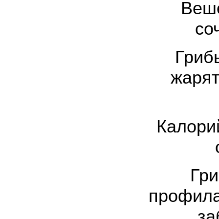
спиленные пни. Во второй декаде
Веше
сентября грибы проросли, первыми
появились вешенки,а вслед за ними
со
шиитакке. Сварили суп, нажарили
грибов) А опята ждем к заморозкам,у
них ниже температура плодоношения.
Грибы
29.09.2022 Ольга, Архангельск:
Всегда хотели свои зимние опята.
жарят
Заказали в «Грибаныче» мицелий
зерновой. Вот, сейчас собираем первую
партию грибочков
20.09.2022 Владимир Михайлович,
Тверь:
Калорий
Вторую осень я собираю вешенки с
пней, очень довольный, урожай
превосходного качества. Понравилось
что все просто, без всякой мороки. В
лес ходить не надо. Хорошо когда есть
свои грибы!
Гри
06.09.2022 Александр, Южно-
профила
Сахалинск:
хорошие мини-грядки для выращивания
шампиньонов, урожай порадовал. также
за
доволен опятами. с наступлением