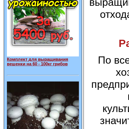
выращив
отход
Р
По вс
Комплект для выращивания
вешенки на 60 - 100кг грибов
хо
предпри
культ
значит