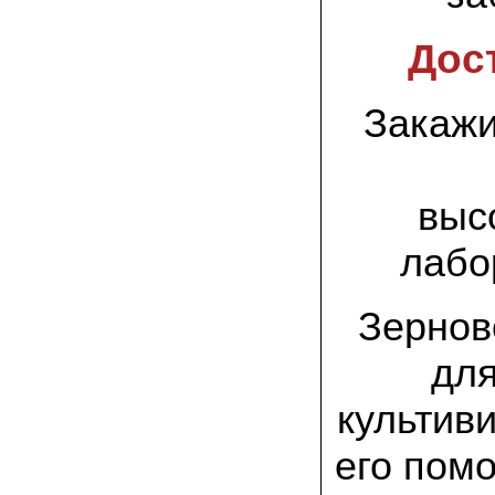
заморозков они начали плодоносить на
пнях
Дос
23.07.2022 Юлия:
Спасибо за мицелий королевской
вешенки! У нас выросли замечательные
Закажи
грибы!
15.06.2022 Егор, Липецкая область:
Покупаем семена в грибаныче не один
уже раз. Все хорошо! Быстрая доставка
выс
и качество отличное
лабо
26.05.2022 Алла Андреевна,
Костромская область:
Сеяла весной в открытый грунт зимний
Зернов
опенок на древесину березы, на спилы
бревен и урожай уже начала собирать
вот на днях. Вкуснее грибов мы не
дл
пробовали. Спасибо вам!
культив
24.02.2022 Виктор Николаевич:
Доволен собранным урожаем
шампиньонов, я брал засеяный брикет.
его пом
Грибы вкусные и сочные, собирал в 3
волны. Хорошо что с брикетом