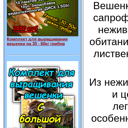
Вешенк
сапроф
нежив
обитани
Комплект для выращивания
вешенки на 30 - 60кг грибов
листве
Из нежи
и ц
ле
особен