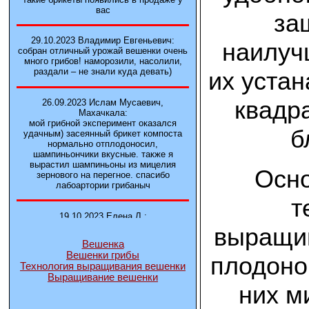
вас
за
29.10.2023 Владимир Евгеньевич:
наилуч
собран отличный урожай вешенки очень
много грибов! наморозили, насолили,
раздали – не знали куда девать)
их устан
квадр
26.09.2023 Ислам Мусаевич,
Махачкала:
мой грибной эксперимент оказался
б
удачным) засеянный брикет компоста
нормально отплодоносил,
шампиньончики вкусные. также я
вырастил шампиньоны из мицелия
Осно
зернового на перегное. спасибо
лабоартории грибаныч
т
19.10.2023 Елена Л.:
Брали у вас в фирме 3 сорта вешенок
выращив
М5, Нк-35, КТ3. Урожай был хороший в
Вешенка
2-3 волны
Вешенки грибы
плодоно
Технология выращивания вешенки
Выращивание вешенки
14.10.2023 Александр:
них м
шампиньоны выросли из брикета,
отличные сочные грибы! рекомендую,
заказывайте