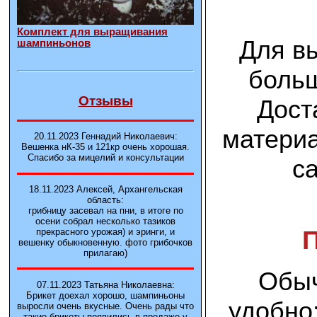
Комплект для выращивания
Для в
шампиньонов
больш
Отзывы
Дост
материа
20.11.2023 Геннадий Николаевич:
Вешенка нК-35 и 121кp очень хорошая.
Спасибо за мицелий и консультации
с
18.11.2023 Алексей, Архангельская
область:
грибницу засевал на пни, в итоге по
осени собрал несколько тазиков
прекрасного урожая) и эринги, и
вешенку обыкновенную. фото грибочков
прилагаю)
Обыч
07.11.2023 Татьяна Николаевна:
Брикет доехал хорошо, шампиньоны
удобно
выросли очень вкусные. Очень рады что
такие брикеты появились в продаже у