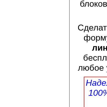
присылают печатную инструкцию.
блоков
12.02.2022 Ольга, Москва:
Попробовали опята, мы их посеяли на
пнях. Сорт фламмулина- зимний опенок
хорошо приживается на лиственных
Сделат
породах древесины. По качеству,
аромату опята прекрасные!
форму
05.02.2022 Денис:
Благодарю за мицелий, неожиданно
лин
приятно что посылка дошла за 5 дней!
Посею вешенку в ванной, там и
влажность и температура подходящи)
беспл
любое 
18.01.2022 Наталья:
Спасибо за прекрасный подарок к
Новому году! Заказ получила вовремя)))
Как убедилась, вешенки прекрасно
растут в комнатных условиях!
Наде
100
26.12.2021 Иван, Тюменская область:
Никогда не собирал грибы в лесу да и
опасаюсь.Но грибы очень люблю.
Попробую вырастить шампиньоны из
засеянного брикета. Хорошо что такой