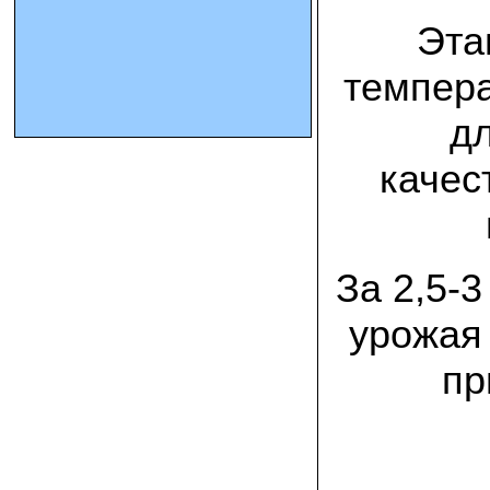
Эта
10.10.2023 Олег, Оренбургская область:
урожаем доволен. выращивал на
темпер
соломе в мешках. будем заказывать
еще
д
15.09.2023 Сергей Геннадьевич:
Мы попробовали мицелий вешенки
качес
королевской посеять в дерн и на
удивление- они в нем выроасли! Это
очень необычно) спасибо!
09.09.2023 Людмила Анатольевна:
За 2,5-
У меня получилось вырастить зимние
опята на пнях березы. Посадила
мицелий рано весной на мокрые пеньки.
урожая 
Рыла лунки, устилала сырыми
опилками и ставила пни в них. Грибы
появлялись каждый год пока пеньки не
пр
рассыпались полностью
12.10.2022 Дмитрий, Москва:
Мицелий забирал самовывозом в
Новомосковске, взял вешенку, шиитаке
и зимние опята. Засеял в мае на