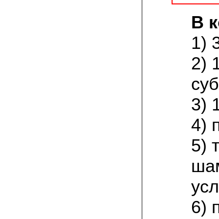
товар есть на сайте грибаныча
В 
03.12.2021 Валентин Иванович:
сколько раз меня обманывали в
1) 
интернете, но тут все честно! мне
прислали отличный мицелий вешенки на
зерне. Спасибо от души! а грибочки уже
2) 
растут!
суб
15.11.2021 Виталий, Тульская область:
я сам приехал в офис продаж, взял
себе маленькую засеянную грядку.
3) 
шампиньоны на ней начали появляться
через 3 недели. необычно что грибы
растут вот так, в домашних условиях!
4) 
5)
19.10.2021 Андрей, Краснодарский край:
Доволен покупкой, продают хороший
сильный мицелий опят. Я выращиваю
ша
опята в банках на балконе. Спасибо
усл
22.07.2021 Константин, Санкт-Петербург:
Вешенка получилась «бомба»! Крупная,
сочная, хрустит! Понравилось, что
6) 
скороспелая. Грибочки отлично
замариновались с солью и специями!