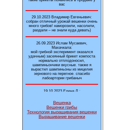
вас
29.10.2023 Владимир Евгеньевич:
собран отличный урожай вешенки очень
много грибов! наморозили, насолили,
раздали – не знали куда девать)
26.09.2023 Ислам Мусаевич,
Махачкала:
мой грибной эксперимент оказался
удачным) засеянный брикет компоста
нормально отплодоносил,
шампиньончики вкусные. также я
вырастил шампиньоны из мицелия
зернового на перегное. спасибо
лабоартории грибаныч
19.10.2023 Елена Л.:
Брали у вас в фирме 3 сорта вешенок
М5, Нк-35, КТ3. Урожай был хороший в
Вешенка
2-3 волны
Вешенки грибы
Технология выращивания вешенки
Выращивание вешенки
14.10.2023 Александр:
шампиньоны выросли из брикета,
отличные сочные грибы! рекомендую,
заказывайте