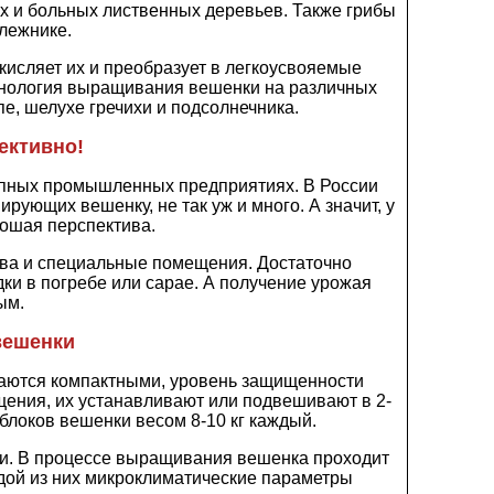
х и больных лиственных деревьев. Также грибы
лежнике.
кисляет их и преобразует в легкоусвояемые
ехнология выращивания вешенки на различных
пе, шелухе гречихи и подсолнечника.
ективно!
рупных промышленных предприятиях. В России
рующих вешенку, не так уж и много. А значит, у
орошая перспектива.
ва и специальные помещения. Достаточно
ки в погребе или сарае. А получение урожая
ым.
вешенки
чаются компактными, уровень защищенности
щения, их устанавливают или подвешивают в 2-
 блоков вешенки весом 8-10 кг каждый.
ти. В процессе выращивания вешенка проходит
дой из них микроклиматические параметры