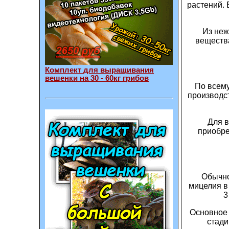
растений. 
Из неж
веществ
Комплект для выращивания
вешенки на 30 - 60кг грибов
По всему
производст
Для 
приобре
Обычно
мицелия в
3
Основное 
стади