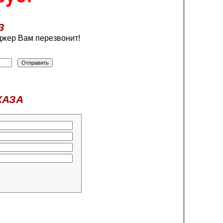
З
жер Вам перезвонит!
КАЗА