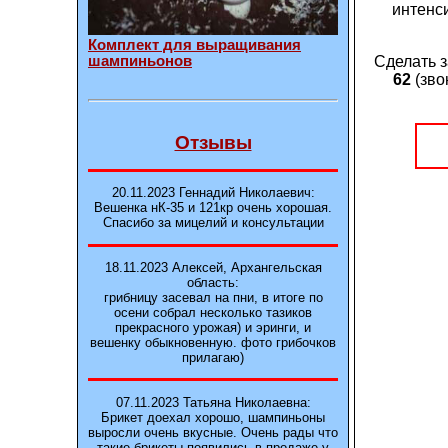
интенс
Комплект для выращивания
Сделать з
шампиньонов
62
(зво
Отзывы
20.11.2023 Геннадий Николаевич:
Вешенка нК-35 и 121кp очень хорошая.
Спасибо за мицелий и консультации
18.11.2023 Алексей, Архангельская
область:
грибницу засевал на пни, в итоге по
осени собрал несколько тазиков
прекрасного урожая) и эринги, и
вешенку обыкновенную. фото грибочков
прилагаю)
07.11.2023 Татьяна Николаевна:
Брикет доехал хорошо, шампиньоны
выросли очень вкусные. Очень рады что
такие брикеты появились в продаже у