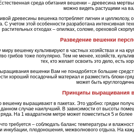
Естественная среда обитания вешенки – древесина мертвы
можно видеть растущими на ва
ивой древесины вешенка потребляет лигнин и целлюлозу, о
а. С учетом этой особенности разработана интенсивная т
растительных отходах – опилках, соломе, ореховой скорлу
Разведение вешенки персп
 миру вешенку культивируют в частных хозяйствах и на к
во грибов тоже популярно. Тем не менее, хозяйств, культиви
тех, кто желает освоить это дело, есть х
выращивания вешенки Вам не понадобятся большие средст
сти хороший посадочный материал и разместить блоки-гряд
может быть круглогодичн
Принципы выращивания 
 вешенку выращивают в пакетах. Это удобно: грядки полу
 данном случае наилучший. В зависимости от высоты поме
 ряда. На 1 квадратном метре может поместиться 5 и более
что требуется – соблюдать баланс температуры и влажнос
и инкубации, плодоношения, межволнового отдыха. На каж