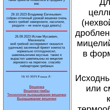
Дл
вас
целл
29.10.2023 Владимир Евгеньевич:
собран отличный урожай вешенки очень
(нехво
много грибов! наморозили, насолили,
раздали – не знали куда девать)
дроблен
26.09.2023 Ислам Мусаевич,
мицелий
Махачкала:
мой грибной эксперимент оказался
удачным) засеянный брикет компоста
в форм
нормально отплодоносил,
шампиньончики вкусные. также я
вырастил шампиньоны из мицелия
зернового на перегное. спасибо
лабоартории грибаныч
Исходны
19.10.2023 Елена Л.:
Брали у вас в фирме 3 сорта вешенок
М5, Нк-35, КТ3. Урожай был хороший в
или с
Вешенка
2-3 волны
Вешенки грибы
Технология выращивания вешенки
Выращивание вешенки
14.10.2023 Александр:
шампиньоны выросли из брикета,
термооб
отличные сочные грибы! рекомендую,
заказывайте