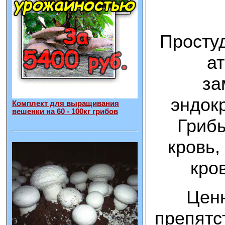
Просту
ат
за
эндок
Комплект для выращивания
вешенки на 60 - 100кг грибов
Грибы
кровь,
кро
Ценн
препятс