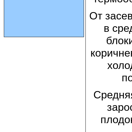
От засе
10.10.2023 Олег, Оренбургская область:
урожаем доволен. выращивал на
соломе в мешках. будем заказывать
в сре
еще
блок
15.09.2023 Сергей Геннадьевич:
Мы попробовали мицелий вешенки
королевской посеять в дерн и на
коричне
удивление- они в нем выроасли! Это
очень необычно) спасибо!
холо
09.09.2023 Людмила Анатольевна:
п
У меня получилось вырастить зимние
опята на пнях березы. Посадила
мицелий рано весной на мокрые пеньки.
Рыла лунки, устилала сырыми
Средняя
опилками и ставила пни в них. Грибы
появлялись каждый год пока пеньки не
рассыпались полностью
заро
12.10.2022 Дмитрий, Москва:
плодо
Мицелий забирал самовывозом в
Новомосковске, взял вешенку, шиитаке
и зимние опята. Засеял в мае на