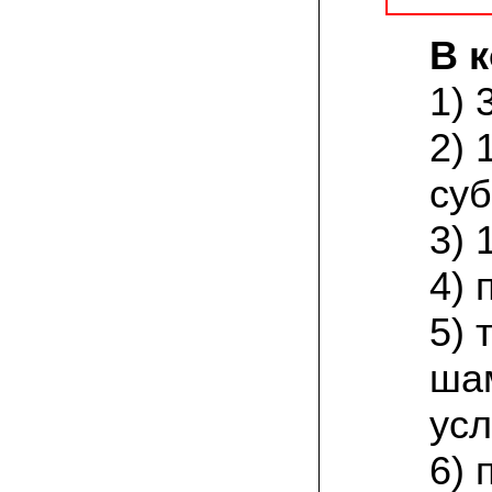
присылают печатную инструкцию.
В 
12.02.2022 Ольга, Москва:
Попробовали опята, мы их посеяли на
пнях. Сорт фламмулина- зимний опенок
1) 
хорошо приживается на лиственных
породах древесины. По качеству,
2) 
аромату опята прекрасные!
суб
05.02.2022 Денис:
Благодарю за мицелий, неожиданно
приятно что посылка дошла за 5 дней!
3) 
Посею вешенку в ванной, там и
влажность и температура подходящи)
4) 
18.01.2022 Наталья:
Спасибо за прекрасный подарок к
5)
Новому году! Заказ получила вовремя)))
Как убедилась, вешенки прекрасно
растут в комнатных условиях!
ша
усл
26.12.2021 Иван, Тюменская область:
Никогда не собирал грибы в лесу да и
опасаюсь.Но грибы очень люблю.
6) 
Попробую вырастить шампиньоны из
засеянного брикета. Хорошо что такой