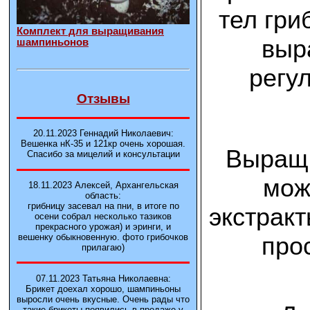
тел гри
Комплект для выращивания
выр
шампиньонов
регу
Отзывы
20.11.2023 Геннадий Николаевич:
Вешенка нК-35 и 121кp очень хорошая.
Выращи
Спасибо за мицелий и консультации
мож
18.11.2023 Алексей, Архангельская
область:
грибницу засевал на пни, в итоге по
экстракт
осени собрал несколько тазиков
прекрасного урожая) и эринги, и
про
вешенку обыкновенную. фото грибочков
прилагаю)
07.11.2023 Татьяна Николаевна:
Брикет доехал хорошо, шампиньоны
выросли очень вкусные. Очень рады что
такие брикеты появились в продаже у