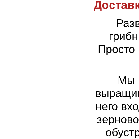
спиленные пни. Во второй декаде
Достав
сентября грибы проросли, первыми
появились вешенки,а вслед за ними
шиитакке. Сварили суп, нажарили
грибов) А опята ждем к заморозкам,у
Разв
них ниже температура плодоношения.
грибн
29.09.2022 Ольга, Архангельск:
Всегда хотели свои зимние опята.
Просто 
Заказали в «Грибаныче» мицелий
зерновой. Вот, сейчас собираем первую
партию грибочков
20.09.2022 Владимир Михайлович,
Тверь:
Мы 
Вторую осень я собираю вешенки с
пней, очень довольный, урожай
превосходного качества. Понравилось
выращив
что все просто, без всякой мороки. В
лес ходить не надо. Хорошо когда есть
него вх
свои грибы!
зерново
06.09.2022 Александр, Южно-
Сахалинск:
хорошие мини-грядки для выращивания
обуст
шампиньонов, урожай порадовал. также
доволен опятами. с наступлением