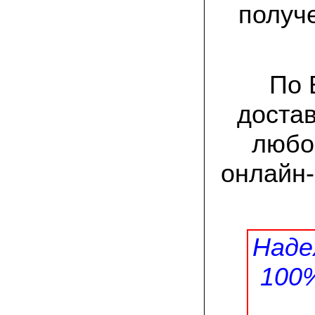
заморозков они начали плодоносить на
получ
пнях
23.07.2022 Юлия:
Спасибо за мицелий королевской
вешенки! У нас выросли замечательные
грибы!
По 
доста
15.06.2022 Егор, Липецкая область:
Покупаем семена в грибаныче не один
уже раз. Все хорошо! Быстрая доставка
любо
и качество отличное
онлайн
26.05.2022 Алла Андреевна,
Костромская область:
Сеяла весной в открытый грунт зимний
опенок на древесину березы, на спилы
бревен и урожай уже начала собирать
вот на днях. Вкуснее грибов мы не
пробовали. Спасибо вам!
Наде
24.02.2022 Виктор Николаевич:
100
Доволен собранным урожаем
шампиньонов, я брал засеяный брикет.
Грибы вкусные и сочные, собирал в 3
волны. Хорошо что с брикетом