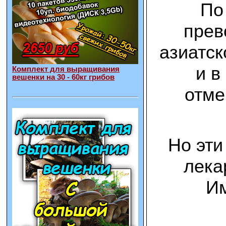
По
прев
азиатск
и в
Комплект для выращивания
вешенки на 30 - 60кг грибов
отме
Но эти
лека
Им