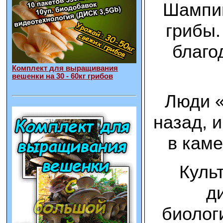
Шампин
грибы.
благо
Комплект для выращивания
вешенки на 30 - 60кг грибов
Люди «
назад, 
в каме
Куль
д
биолог