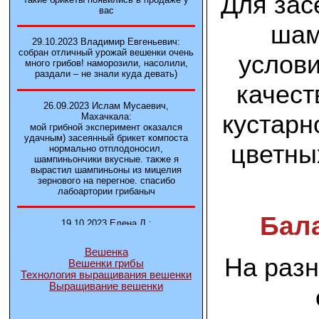
Для зас
вас
шам
29.10.2023 Владимир Евгеньевич:
собран отличный урожай вешенки очень
услови
много грибов! наморозили, насолили,
раздали – не знали куда девать)
качест
26.09.2023 Ислам Мусаевич,
кустарн
Махачкала:
мой грибной эксперимент оказался
удачным) засеянный брикет компоста
цветны
нормально отплодоносил,
шампиньончики вкусные. также я
вырастил шампиньоны из мицелия
зернового на перегное. спасибо
лабоартории грибаныч
Бал
19.10.2023 Елена Л.:
Брали у вас в фирме 3 сорта вешенок
М5, Нк-35, КТ3. Урожай был хороший в
Вешенка
2-3 волны
На раз
Вешенки грибы
Технология выращивания вешенки
Выращивание вешенки
14.10.2023 Александр:
шампиньоны выросли из брикета,
отличные сочные грибы! рекомендую,
заказывайте