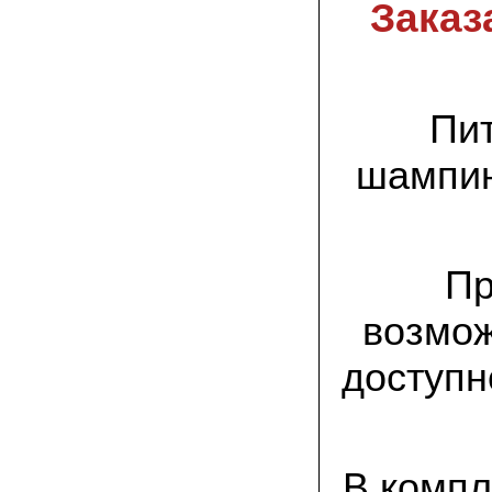
спиленные пни. Во второй декаде
Заказ
сентября грибы проросли, первыми
появились вешенки,а вслед за ними
шиитакке. Сварили суп, нажарили
грибов) А опята ждем к заморозкам,у
них ниже температура плодоношения.
Пит
29.09.2022 Ольга, Архангельск:
Всегда хотели свои зимние опята.
шампин
Заказали в «Грибаныче» мицелий
зерновой. Вот, сейчас собираем первую
партию грибочков
20.09.2022 Владимир Михайлович,
Тверь:
Пр
Вторую осень я собираю вешенки с
пней, очень довольный, урожай
превосходного качества. Понравилось
возмож
что все просто, без всякой мороки. В
лес ходить не надо. Хорошо когда есть
свои грибы!
доступн
06.09.2022 Александр, Южно-
Сахалинск:
хорошие мини-грядки для выращивания
шампиньонов, урожай порадовал. также
В компл
доволен опятами. с наступлением