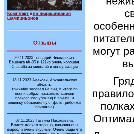
нежив
с
Комплект для выращивания
шампиньонов
особенн
питател
Отзывы
могут р
20.11.2023 Геннадий Николаевич:
вы
Вешенка нК-35 и 121кp очень хорошая.
Спасибо за мицелий и консультации
Гря
18.11.2023 Алексей, Архангельская
область:
грибницу засевал на пни, в итоге по
правило
осени собрал несколько тазиков
прекрасного урожая) и эринги, и
полках
вешенку обыкновенную. фото грибочков
прилагаю)
Оптимал
07.11.2023 Татьяна Николаевна:
Брикет доехал хорошо, шампиньоны
выросли очень вкусные. Очень рады что
такие брикеты появились в продаже у