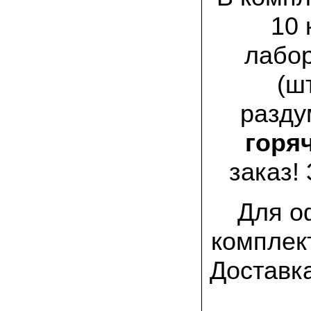
заморозков они начали плодоносить на
пнях
10 
23.07.2022 Юлия:
лабо
Спасибо за мицелий королевской
вешенки! У нас выросли замечательные
грибы!
(ш
разду
15.06.2022 Егор, Липецкая область:
Покупаем семена в грибаныче не один
уже раз. Все хорошо! Быстрая доставка
горяч
и качество отличное
заказ!
26.05.2022 Алла Андреевна,
Костромская область:
Сеяла весной в открытый грунт зимний
опенок на древесину березы, на спилы
Для о
бревен и урожай уже начала собирать
вот на днях. Вкуснее грибов мы не
пробовали. Спасибо вам!
комплек
24.02.2022 Виктор Николаевич:
Доставк
Доволен собранным урожаем
шампиньонов, я брал засеяный брикет.
Грибы вкусные и сочные, собирал в 3
волны. Хорошо что с брикетом