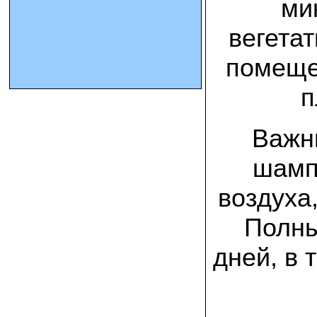
ми
вегета
10.10.2023 Олег, Оренбургская область:
урожаем доволен. выращивал на
соломе в мешках. будем заказывать
помеще
еще
п
15.09.2023 Сергей Геннадьевич:
Мы попробовали мицелий вешенки
королевской посеять в дерн и на
удивление- они в нем выроасли! Это
Важн
очень необычно) спасибо!
шамп
09.09.2023 Людмила Анатольевна:
У меня получилось вырастить зимние
воздуха
опята на пнях березы. Посадила
мицелий рано весной на мокрые пеньки.
Рыла лунки, устилала сырыми
Полны
опилками и ставила пни в них. Грибы
появлялись каждый год пока пеньки не
рассыпались полностью
дней, в 
12.10.2022 Дмитрий, Москва:
Мицелий забирал самовывозом в
Новомосковске, взял вешенку, шиитаке
и зимние опята. Засеял в мае на