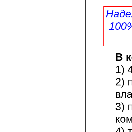
присылают печатную инструкцию.
Наде
12.02.2022 Ольга, Москва:
Попробовали опята, мы их посеяли на
100
пнях. Сорт фламмулина- зимний опенок
хорошо приживается на лиственных
породах древесины. По качеству,
аромату опята прекрасные!
05.02.2022 Денис:
В 
Благодарю за мицелий, неожиданно
приятно что посылка дошла за 5 дней!
Посею вешенку в ванной, там и
1) 
влажность и температура подходящи)
2) 
18.01.2022 Наталья:
Спасибо за прекрасный подарок к
Новому году! Заказ получила вовремя)))
вла
Как убедилась, вешенки прекрасно
растут в комнатных условиях!
3) 
26.12.2021 Иван, Тюменская область:
ком
Никогда не собирал грибы в лесу да и
опасаюсь.Но грибы очень люблю.
Попробую вырастить шампиньоны из
4) 
засеянного брикета. Хорошо что такой