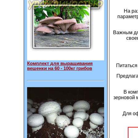
На ра
параметр
Важным дл
свое
Комплект для выращивания
Питаться
вешенки на 60 - 100кг грибов
Предлага
В ком
зерновой 
Для оф