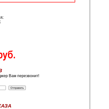
а;
;
З
жер Вам перезвонит!
КАЗА