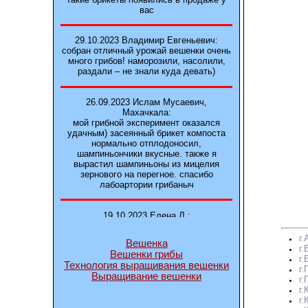
вас
29.10.2023 Владимир Евгеньевич:
собран отличный урожай вешенки очень
много грибов! наморозили, насолили,
раздали – не знали куда девать)
26.09.2023 Ислам Мусаевич,
Махачкала:
мой грибной эксперимент оказался
удачным) засеянный брикет компоста
нормально отплодоносил,
шампиньончики вкусные. также я
вырастил шампиньоны из мицелия
зернового на перегное. спасибо
лабоартории грибаныч
19.10.2023 Елена Л.:
Брали у вас в фирме 3 сорта вешенок
М5, Нк-35, КТ3. Урожай был хороший в
г
Вешенка
2-3 волны
г.
Вешенки грибы
г
Технология выращивания вешенки
г.
Выращивание вешенки
14.10.2023 Александр:
г
шампиньоны выросли из брикета,
г
отличные сочные грибы! рекомендую,
г.
заказывайте