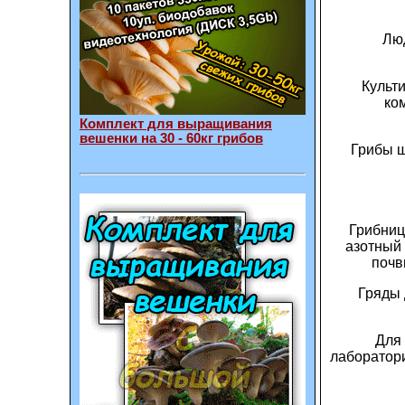
Люд
Культ
ком
Комплект для выращивания
вешенки на 30 - 60кг грибов
Грибы ш
Грибниц
азотный
почв
Гряды 
Для
лаборатори