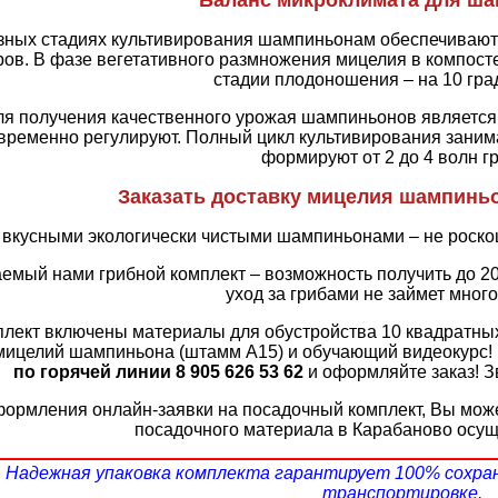
зных стадиях культивирования шампиньонам обеспечивают
ов. В фазе вегетативного размножения мицелия в компост
стадии плодоношения – на 10 гра
я получения качественного урожая шампиньонов является п
временно регулируют. Полный цикл культивирования занимае
формируют от 2 до 4 волн г
Заказать доставку мицелия шампиньо
 вкусными экологически чистыми шампиньонами – не роско
емый нами грибной комплект – возможность получить до 20
уход за грибами не займет мног
плект включены материалы для обустройства 10 квадратных
мицелий шампиньона (штамм А15) и обучающий видеокурс!
по горячей линии 8 905 626 53 62
и оформляйте заказ! З
ормления онлайн-заявки на посадочный комплект, Вы може
посадочного материала в Карабаново осуще
Надежная упаковка комплекта гарантирует 100% сохра
транспортировке.