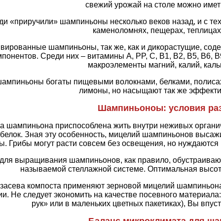
свежий урожай на столе можно иметь
и «приручили» шампиньоны несколько веков назад, и с те
каменоломнях, пещерах, теплицах 
ивированные шампиньоны, так же, как и дикорастущие, сод
понентов. Среди них – витамины A, PP, C, B1, B2, B5, B6, 
макроэлементы магний, калий, каль
ампиньоны богаты пищевыми волокнами, белками, полисах
лимоны, но насыщают так же эффектив
Шампиньоноы: условия ра
а шампиньона приспособлена жить внутри неживых органич
 белок. Зная эту особенность, мицелий шампиньонов выса
ы. Грибы могут расти совсем без освещения, но нуждаютс
для выращивания шампиньонов, как правило, обустраивают в
называемой стеллажной системе. Оптимальная высота 
 засева компоста применяют зерновой мицелий шампиньона
и. Не следует экономить на качестве посевного материала:
рук» или в маленьких цветных пакетиках), Вы впус
Баланс микроклимата для ш