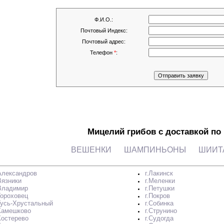
Ф.И.О.:
Почтовый Индекс:
Почтовый адрес:
Телефон
*
:
Мицелий грибов с доставкой по
ВЕШЕНКИ
ШАМПИНЬОНЫ
ШИИТ
.Александров
г.Лакинск
Вязники
г.Меленки
.Владимир
г.Петушки
Гороховец
г.Покров
.Гусь-Хрустальный
г.Собинка
.Камешково
г.Струнино
Костерево
г.Судогда