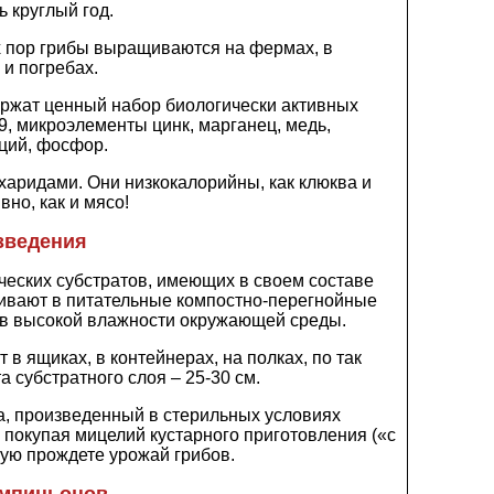
 круглый год.
х пор грибы выращиваются на фермах, в
и погребах.
ержат ценный набор биологически активных
B9, микроэлементы цинк, марганец, медь,
ций, фосфор.
аридами. Они низкокалорийны, как клюква и
но, как и мясо!
зведения
еских субстратов, имеющих в своем составе
живают в питательные компостно-перегнойные
я в высокой влажности окружающей среды.
 ящиках, в контейнерах, на полках, по так
субстратного слоя – 25-30 см.
, произведенный в стерильных условиях
 покупая мицелий кустарного приготовления («с
тую прождете урожай грибов.
ампиньонов