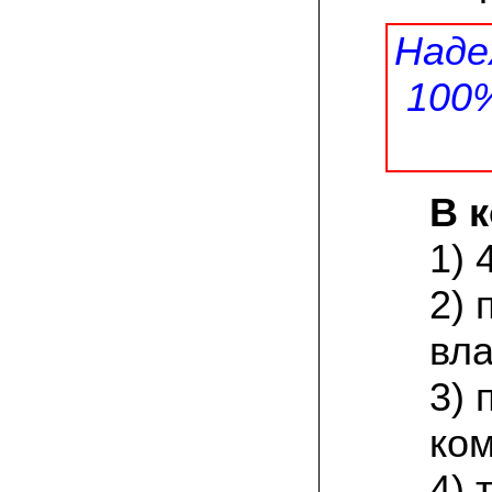
присылают печатную инструкцию.
Наде
12.02.2022 Ольга, Москва:
Попробовали опята, мы их посеяли на
100
пнях. Сорт фламмулина- зимний опенок
хорошо приживается на лиственных
породах древесины. По качеству,
аромату опята прекрасные!
05.02.2022 Денис:
В 
Благодарю за мицелий, неожиданно
приятно что посылка дошла за 5 дней!
Посею вешенку в ванной, там и
1) 
влажность и температура подходящи)
2) 
18.01.2022 Наталья:
Спасибо за прекрасный подарок к
Новому году! Заказ получила вовремя)))
вла
Как убедилась, вешенки прекрасно
растут в комнатных условиях!
3) 
26.12.2021 Иван, Тюменская область:
ком
Никогда не собирал грибы в лесу да и
опасаюсь.Но грибы очень люблю.
Попробую вырастить шампиньоны из
4) 
засеянного брикета. Хорошо что такой