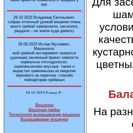
Для зас
вас
шам
29.10.2023 Владимир Евгеньевич:
собран отличный урожай вешенки очень
услови
много грибов! наморозили, насолили,
раздали – не знали куда девать)
качест
26.09.2023 Ислам Мусаевич,
кустарн
Махачкала:
мой грибной эксперимент оказался
удачным) засеянный брикет компоста
цветны
нормально отплодоносил,
шампиньончики вкусные. также я
вырастил шампиньоны из мицелия
зернового на перегное. спасибо
лабоартории грибаныч
Бал
19.10.2023 Елена Л.:
Брали у вас в фирме 3 сорта вешенок
М5, Нк-35, КТ3. Урожай был хороший в
Вешенка
2-3 волны
На раз
Вешенки грибы
Технология выращивания вешенки
Выращивание вешенки
14.10.2023 Александр:
шампиньоны выросли из брикета,
отличные сочные грибы! рекомендую,
заказывайте