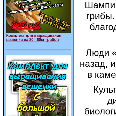
Шампин
грибы.
благо
Комплект для выращивания
вешенки на 30 - 60кг грибов
Люди «
назад, 
в каме
Куль
д
биолог