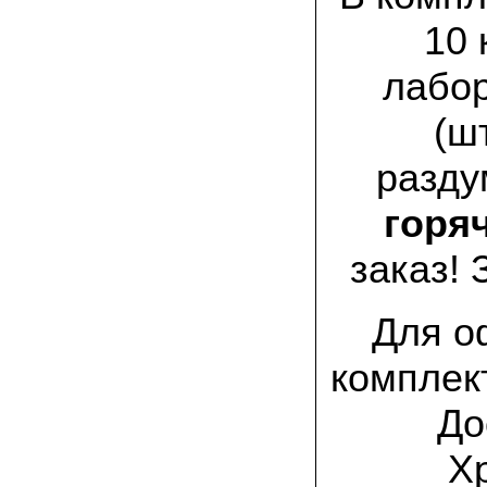
заморозков они начали плодоносить на
пнях
10 
23.07.2022 Юлия:
лабо
Спасибо за мицелий королевской
вешенки! У нас выросли замечательные
грибы!
(ш
разду
15.06.2022 Егор, Липецкая область:
Покупаем семена в грибаныче не один
уже раз. Все хорошо! Быстрая доставка
горяч
и качество отличное
заказ! 
26.05.2022 Алла Андреевна,
Костромская область:
Сеяла весной в открытый грунт зимний
опенок на древесину березы, на спилы
Для о
бревен и урожай уже начала собирать
вот на днях. Вкуснее грибов мы не
пробовали. Спасибо вам!
комплек
24.02.2022 Виктор Николаевич:
До
Доволен собранным урожаем
шампиньонов, я брал засеяный брикет.
Х
Грибы вкусные и сочные, собирал в 3
волны. Хорошо что с брикетом