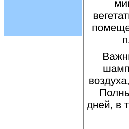
ми
вегета
10.10.2023 Олег, Оренбургская область:
урожаем доволен. выращивал на
соломе в мешках. будем заказывать
помеще
еще
п
15.09.2023 Сергей Геннадьевич:
Мы попробовали мицелий вешенки
королевской посеять в дерн и на
удивление- они в нем выроасли! Это
Важн
очень необычно) спасибо!
шамп
09.09.2023 Людмила Анатольевна:
У меня получилось вырастить зимние
воздуха
опята на пнях березы. Посадила
мицелий рано весной на мокрые пеньки.
Рыла лунки, устилала сырыми
Полны
опилками и ставила пни в них. Грибы
появлялись каждый год пока пеньки не
рассыпались полностью
дней, в 
12.10.2022 Дмитрий, Москва:
Мицелий забирал самовывозом в
Новомосковске, взял вешенку, шиитаке
и зимние опята. Засеял в мае на