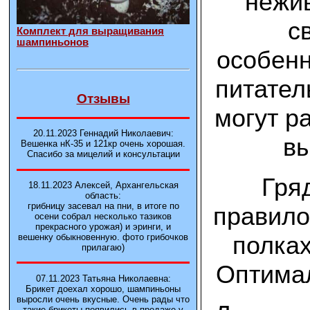
нежив
с
Комплект для выращивания
шампиньонов
особенн
питател
Отзывы
могут р
20.11.2023 Геннадий Николаевич:
вы
Вешенка нК-35 и 121кp очень хорошая.
Спасибо за мицелий и консультации
Гря
18.11.2023 Алексей, Архангельская
область:
грибницу засевал на пни, в итоге по
правило
осени собрал несколько тазиков
прекрасного урожая) и эринги, и
полках
вешенку обыкновенную. фото грибочков
прилагаю)
Оптимал
07.11.2023 Татьяна Николаевна:
Брикет доехал хорошо, шампиньоны
выросли очень вкусные. Очень рады что
такие брикеты появились в продаже у