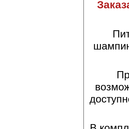
спиленные пни. Во второй декаде
Заказ
сентября грибы проросли, первыми
появились вешенки,а вслед за ними
шиитакке. Сварили суп, нажарили
грибов) А опята ждем к заморозкам,у
них ниже температура плодоношения.
Пит
29.09.2022 Ольга, Архангельск:
Всегда хотели свои зимние опята.
шампин
Заказали в «Грибаныче» мицелий
зерновой. Вот, сейчас собираем первую
партию грибочков
20.09.2022 Владимир Михайлович,
Тверь:
Пр
Вторую осень я собираю вешенки с
пней, очень довольный, урожай
превосходного качества. Понравилось
возмож
что все просто, без всякой мороки. В
лес ходить не надо. Хорошо когда есть
свои грибы!
доступн
06.09.2022 Александр, Южно-
Сахалинск:
хорошие мини-грядки для выращивания
шампиньонов, урожай порадовал. также
В компл
доволен опятами. с наступлением