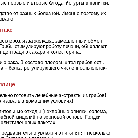
ые первые и вторые блюда, йогурты и напитки.
едство от разных болезней. Именно поэтому их
овано.
итаке
осклероз, язва желудка, замедленный обмен
 Грибы стимулируют работу печени, обновляют
онцентрацию сахара и холестерина.
ю рака. В составе плодовых тел грибов есть
 – белка, регулирующего численность клеток-
еплице
льно готовить лечебные экстракты из грибов!
ализовать в домашних условиях!
тельные отходы (нехвойные опилки, солома,
рибной мицелий на зерновой основе. Грядки
полиэтиленовых пакетах.
редварительно увлажняют и кипятят несколько