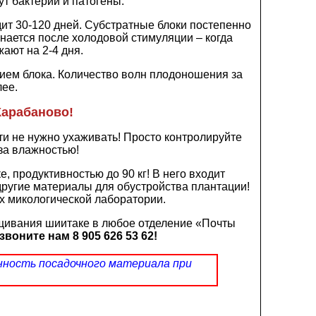
ут бактерии и патогены.
ит 30-120 дней. Субстратные блоки постепенно
нается после холодовой стимуляции – когда
ают на 2-4 дня.
ием блока. Количество волн плодоношения за
лее.
Карабаново!
ти не нужно ухаживать! Просто контролируйте
за влажностью!
 продуктивностью до 90 кг! В него входит
другие материалы для обустройства плантации!
х микологической лаборатории.
щивания шиитаке в любое отделение «Почты
звоните нам 8 905 626 53 62!
нность посадочного материала при