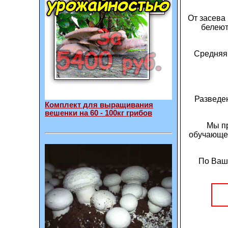
От засева
белеют
Средняя 
Разведен
Комплект для выращивания
вешенки на 60 - 100кг грибов
Мы пр
обучающее
По Ваш