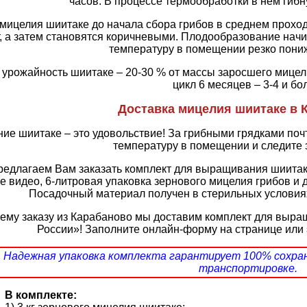
часов. В процессе термообработки в нем гибн
 мицелия шиитаке до начала сбора грибов в среднем проход
, а затем становятся коричневыми. Плодообразование начи
температуру в помещении резко пониж
урожайность шиитаке – 20-30 % от массы заросшего мицел
цикл 6 месяцев – 3-4 и бо
Доставка мицелия шиитаке в 
ие шиитаке – это удовольствие! За грибными грядками поч
температуру в помещении и следите 
едлагаем Вам заказать комплект для выращивания шиитаке,
 видео, 6-литровая упаковка зернового мицелия грибов и 
Посадочный материал получен в стерильных условия
ему заказу из Карабаново мы доставим комплект для выра
России»! Заполните онлайн-форму на странице или
Надежная упаковка комплекта гарантирует 100% сохра
транспортировке.
В комплекте: