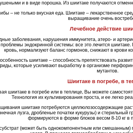
ушеными и в виде порошка. Из шиитаке получаются отменн
рибы – не только вкусная еда. Шиитаке – лекарственное ср
выращивание очень востреб
Лечебное действие ши
дные заболевания, нарушения иммунитета, атеро- и артери
 проблемы эндокринной системы: все это лечится шиитаке.
кровь, нормализуют баланс гормонов, снижают в крови к
особенность шиитаке – способность препятствовать развити
риды, которые усиливают выработку в организме перфорина
мутантов.
Шиитаке в погребе, в т
я шиитаке в погребе или в теплице, Вы можете самостояте
Технология их культивирования проста, и ее легко ре
щивания шиитаке потребуются целлюлозосодержащие расти
нечная лузга, дробленые початки кукурузы) и стерильный г
формируются в форме блоков весом 8-10 кг в 
субстрат (может быть однокомпонентным или смешанным) п