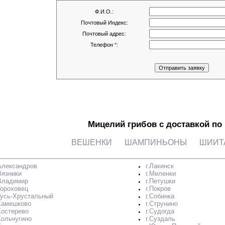
Ф.И.О.:
Почтовый Индекс:
Почтовый адрес:
Телефон
*
:
Мицелий грибов с доставкой по
ВЕШЕНКИ
ШАМПИНЬОНЫ
ШИИТ
.Александров
г.Лакинск
Вязники
г.Меленки
.Владимир
г.Петушки
Гороховец
г.Покров
.Гусь-Хрустальный
г.Собинка
.Камешково
г.Струнино
Костерево
г.Судогда
Кольчугино
г.Суздаль