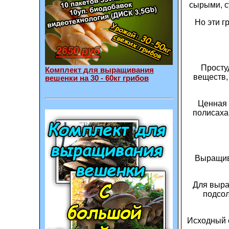
сырыми, с
Но эти г
Просту
Комплект для выращивания
веществ,
вешенки на 30 - 60кг грибов
Ценная 
полисаха
Выращива
Для выра
подсол
Исходный 