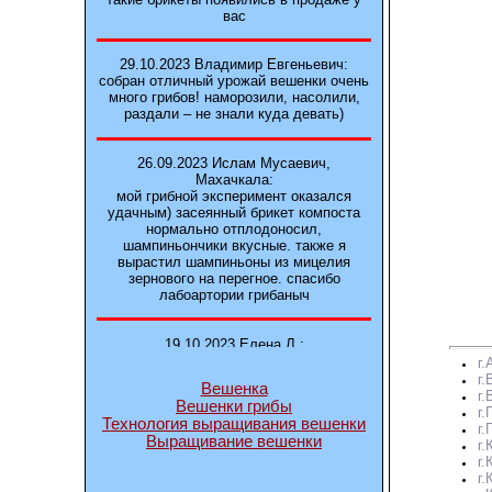
вас
29.10.2023 Владимир Евгеньевич:
собран отличный урожай вешенки очень
много грибов! наморозили, насолили,
раздали – не знали куда девать)
26.09.2023 Ислам Мусаевич,
Махачкала:
мой грибной эксперимент оказался
удачным) засеянный брикет компоста
нормально отплодоносил,
шампиньончики вкусные. также я
вырастил шампиньоны из мицелия
зернового на перегное. спасибо
лабоартории грибаныч
19.10.2023 Елена Л.:
Брали у вас в фирме 3 сорта вешенок
г
М5, Нк-35, КТ3. Урожай был хороший в
г.
Вешенка
2-3 волны
г
Вешенки грибы
г.
Технология выращивания вешенки
г
Выращивание вешенки
14.10.2023 Александр:
г
шампиньоны выросли из брикета,
г.
отличные сочные грибы! рекомендую,
г.
заказывайте