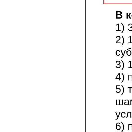
присылают печатную инструкцию.
В 
12.02.2022 Ольга, Москва:
Попробовали опята, мы их посеяли на
пнях. Сорт фламмулина- зимний опенок
1) 
хорошо приживается на лиственных
породах древесины. По качеству,
2) 
аромату опята прекрасные!
суб
05.02.2022 Денис:
Благодарю за мицелий, неожиданно
приятно что посылка дошла за 5 дней!
3) 
Посею вешенку в ванной, там и
влажность и температура подходящи)
4) 
18.01.2022 Наталья:
Спасибо за прекрасный подарок к
5)
Новому году! Заказ получила вовремя)))
Как убедилась, вешенки прекрасно
растут в комнатных условиях!
ша
усл
26.12.2021 Иван, Тюменская область:
Никогда не собирал грибы в лесу да и
опасаюсь.Но грибы очень люблю.
6) 
Попробую вырастить шампиньоны из
засеянного брикета. Хорошо что такой