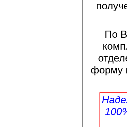
заморозков они начали плодоносить на
получ
пнях
23.07.2022 Юлия:
Спасибо за мицелий королевской
вешенки! У нас выросли замечательные
грибы!
По В
комп
15.06.2022 Егор, Липецкая область:
Покупаем семена в грибаныче не один
уже раз. Все хорошо! Быстрая доставка
отдел
и качество отличное
форму 
26.05.2022 Алла Андреевна,
Костромская область:
Сеяла весной в открытый грунт зимний
опенок на древесину березы, на спилы
бревен и урожай уже начала собирать
вот на днях. Вкуснее грибов мы не
пробовали. Спасибо вам!
Наде
24.02.2022 Виктор Николаевич:
100
Доволен собранным урожаем
шампиньонов, я брал засеяный брикет.
Грибы вкусные и сочные, собирал в 3
волны. Хорошо что с брикетом