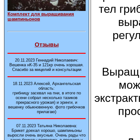
тел гри
Комплект для выращивания
выр
шампиньонов
регу
Отзывы
20.11.2023 Геннадий Николаевич:
Вешенка нК-35 и 121кp очень хорошая.
Выращи
Спасибо за мицелий и консультации
мож
18.11.2023 Алексей, Архангельская
область:
грибницу засевал на пни, в итоге по
экстракт
осени собрал несколько тазиков
прекрасного урожая) и эринги, и
про
вешенку обыкновенную. фото грибочков
прилагаю)
07.11.2023 Татьяна Николаевна:
Брикет доехал хорошо, шампиньоны
выросли очень вкусные. Очень рады что
такие брикеты появились в продаже у