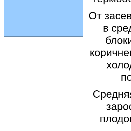
От засе
10.10.2023 Олег, Оренбургская область:
урожаем доволен. выращивал на
соломе в мешках. будем заказывать
в сре
еще
блок
15.09.2023 Сергей Геннадьевич:
Мы попробовали мицелий вешенки
королевской посеять в дерн и на
коричне
удивление- они в нем выроасли! Это
очень необычно) спасибо!
холо
09.09.2023 Людмила Анатольевна:
п
У меня получилось вырастить зимние
опята на пнях березы. Посадила
мицелий рано весной на мокрые пеньки.
Рыла лунки, устилала сырыми
Средняя
опилками и ставила пни в них. Грибы
появлялись каждый год пока пеньки не
рассыпались полностью
заро
12.10.2022 Дмитрий, Москва:
плодо
Мицелий забирал самовывозом в
Новомосковске, взял вешенку, шиитаке
и зимние опята. Засеял в мае на