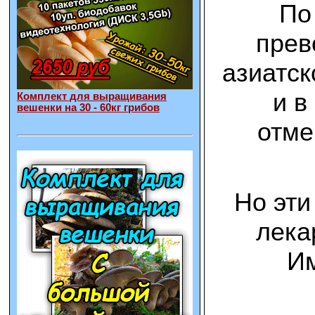
По
прев
азиатск
и в
Комплект для выращивания
вешенки на 30 - 60кг грибов
отме
Но эти
лека
Им