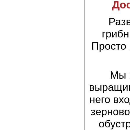
спиленные пни. Во второй декаде
Дос
сентября грибы проросли, первыми
появились вешенки,а вслед за ними
шиитакке. Сварили суп, нажарили
грибов) А опята ждем к заморозкам,у
Разв
них ниже температура плодоношения.
грибн
29.09.2022 Ольга, Архангельск:
Всегда хотели свои зимние опята.
Просто 
Заказали в «Грибаныче» мицелий
зерновой. Вот, сейчас собираем первую
партию грибочков
20.09.2022 Владимир Михайлович,
Тверь:
Мы 
Вторую осень я собираю вешенки с
пней, очень довольный, урожай
превосходного качества. Понравилось
выращив
что все просто, без всякой мороки. В
лес ходить не надо. Хорошо когда есть
него вх
свои грибы!
зерново
06.09.2022 Александр, Южно-
Сахалинск:
хорошие мини-грядки для выращивания
обуст
шампиньонов, урожай порадовал. также
доволен опятами. с наступлением