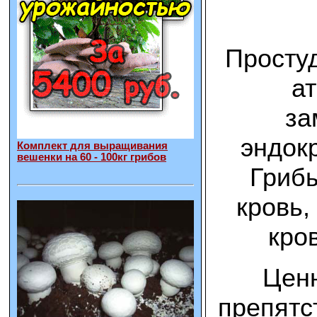
Просту
ат
за
эндок
Комплект для выращивания
вешенки на 60 - 100кг грибов
Грибы
кровь,
кро
Ценн
препятс