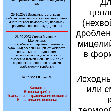
Дл
вас
целл
29.10.2023 Владимир Евгеньевич:
собран отличный урожай вешенки очень
(нехво
много грибов! наморозили, насолили,
раздали – не знали куда девать)
дроблен
26.09.2023 Ислам Мусаевич,
мицелий
Махачкала:
мой грибной эксперимент оказался
удачным) засеянный брикет компоста
в форм
нормально отплодоносил,
шампиньончики вкусные. также я
вырастил шампиньоны из мицелия
зернового на перегное. спасибо
лабоартории грибаныч
Исходны
19.10.2023 Елена Л.:
Брали у вас в фирме 3 сорта вешенок
М5, Нк-35, КТ3. Урожай был хороший в
или с
Вешенка
2-3 волны
Вешенки грибы
Технология выращивания вешенки
Выращивание вешенки
14.10.2023 Александр:
шампиньоны выросли из брикета,
термооб
отличные сочные грибы! рекомендую,
заказывайте