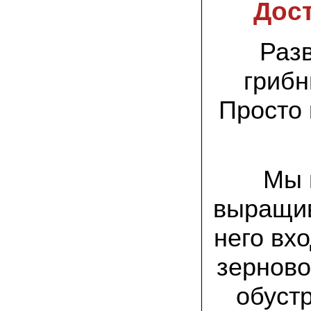
спиленные пни. Во второй декаде
Дост
сентября грибы проросли, первыми
появились вешенки,а вслед за ними
шиитакке. Сварили суп, нажарили
грибов) А опята ждем к заморозкам,у
Разв
них ниже температура плодоношения.
грибн
29.09.2022 Ольга, Архангельск:
Всегда хотели свои зимние опята.
Просто 
Заказали в «Грибаныче» мицелий
зерновой. Вот, сейчас собираем первую
партию грибочков
20.09.2022 Владимир Михайлович,
Тверь:
Мы 
Вторую осень я собираю вешенки с
пней, очень довольный, урожай
превосходного качества. Понравилось
выращив
что все просто, без всякой мороки. В
лес ходить не надо. Хорошо когда есть
него вх
свои грибы!
зерново
06.09.2022 Александр, Южно-
Сахалинск:
хорошие мини-грядки для выращивания
обуст
шампиньонов, урожай порадовал. также
доволен опятами. с наступлением