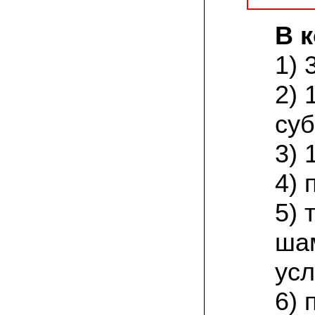
присылают печатную инструкцию.
В 
12.02.2022 Ольга, Москва:
Попробовали опята, мы их посеяли на
пнях. Сорт фламмулина- зимний опенок
1) 
хорошо приживается на лиственных
породах древесины. По качеству,
2) 
аромату опята прекрасные!
суб
05.02.2022 Денис:
Благодарю за мицелий, неожиданно
приятно что посылка дошла за 5 дней!
3) 
Посею вешенку в ванной, там и
влажность и температура подходящи)
4) 
18.01.2022 Наталья:
Спасибо за прекрасный подарок к
5)
Новому году! Заказ получила вовремя)))
Как убедилась, вешенки прекрасно
растут в комнатных условиях!
ша
усл
26.12.2021 Иван, Тюменская область:
Никогда не собирал грибы в лесу да и
опасаюсь.Но грибы очень люблю.
6) 
Попробую вырастить шампиньоны из
засеянного брикета. Хорошо что такой