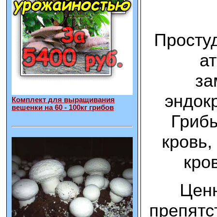
Просту
ат
за
эндок
Комплект для выращивания
вешенки на 60 - 100кг грибов
Грибы
кровь,
кро
Ценн
препятс