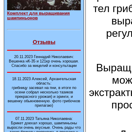
тел гри
Комплект для выращивания
выр
шампиньонов
регу
Отзывы
20.11.2023 Геннадий Николаевич:
Вешенка нК-35 и 121кp очень хорошая.
Выращи
Спасибо за мицелий и консультации
мож
18.11.2023 Алексей, Архангельская
область:
грибницу засевал на пни, в итоге по
экстракт
осени собрал несколько тазиков
прекрасного урожая) и эринги, и
про
вешенку обыкновенную. фото грибочков
прилагаю)
07.11.2023 Татьяна Николаевна:
Брикет доехал хорошо, шампиньоны
выросли очень вкусные. Очень рады что
такие брикеты появились в продаже у