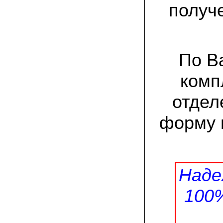
заморозков они начали плодоносить на
получ
пнях
23.07.2022 Юлия:
Спасибо за мицелий королевской
вешенки! У нас выросли замечательные
грибы!
По В
комп
15.06.2022 Егор, Липецкая область:
Покупаем семена в грибаныче не один
уже раз. Все хорошо! Быстрая доставка
отдел
и качество отличное
форму 
26.05.2022 Алла Андреевна,
Костромская область:
Сеяла весной в открытый грунт зимний
опенок на древесину березы, на спилы
бревен и урожай уже начала собирать
вот на днях. Вкуснее грибов мы не
пробовали. Спасибо вам!
Наде
24.02.2022 Виктор Николаевич:
100
Доволен собранным урожаем
шампиньонов, я брал засеяный брикет.
Грибы вкусные и сочные, собирал в 3
волны. Хорошо что с брикетом