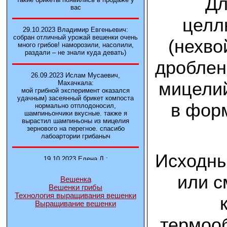
Дл
вас
целл
29.10.2023 Владимир Евгеньевич:
собран отличный урожай вешенки очень
(нехво
много грибов! наморозили, насолили,
раздали – не знали куда девать)
дроблен
26.09.2023 Ислам Мусаевич,
мицелий
Махачкала:
мой грибной эксперимент оказался
удачным) засеянный брикет компоста
в форм
нормально отплодоносил,
шампиньончики вкусные. также я
вырастил шампиньоны из мицелия
зернового на перегное. спасибо
лабоартории грибаныч
Исходны
19.10.2023 Елена Л.:
Брали у вас в фирме 3 сорта вешенок
М5, Нк-35, КТ3. Урожай был хороший в
или с
Вешенка
2-3 волны
Вешенки грибы
Технология выращивания вешенки
Выращивание вешенки
14.10.2023 Александр:
шампиньоны выросли из брикета,
термооб
отличные сочные грибы! рекомендую,
заказывайте