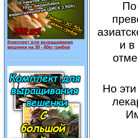
По
прев
азиатск
и в
Комплект для выращивания
вешенки на 30 - 60кг грибов
отме
Но эти
лека
Им