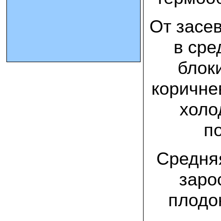
От засе
10.10.2023 Олег, Оренбургская область:
урожаем доволен. выращивал на
соломе в мешках. будем заказывать
в сре
еще
блок
15.09.2023 Сергей Геннадьевич:
Мы попробовали мицелий вешенки
королевской посеять в дерн и на
коричне
удивление- они в нем выроасли! Это
очень необычно) спасибо!
холо
09.09.2023 Людмила Анатольевна:
п
У меня получилось вырастить зимние
опята на пнях березы. Посадила
мицелий рано весной на мокрые пеньки.
Рыла лунки, устилала сырыми
Средняя
опилками и ставила пни в них. Грибы
появлялись каждый год пока пеньки не
рассыпались полностью
заро
12.10.2022 Дмитрий, Москва:
плодо
Мицелий забирал самовывозом в
Новомосковске, взял вешенку, шиитаке
и зимние опята. Засеял в мае на