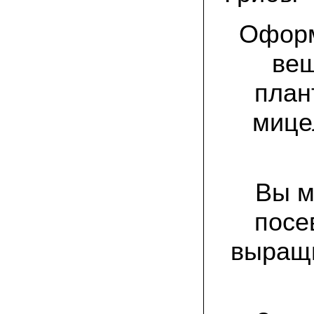
спиленные пни. Во второй декаде
сентября грибы проросли, первыми
появились вешенки,а вслед за ними
Оформ
шиитакке. Сварили суп, нажарили
грибов) А опята ждем к заморозкам,у
них ниже температура плодоношения.
веш
план
29.09.2022 Ольга, Архангельск:
Всегда хотели свои зимние опята.
Заказали в «Грибаныче» мицелий
мице
зерновой. Вот, сейчас собираем первую
партию грибочков
20.09.2022 Владимир Михайлович,
Тверь:
Вторую осень я собираю вешенки с
Вы м
пней, очень довольный, урожай
превосходного качества. Понравилось
что все просто, без всякой мороки. В
посе
лес ходить не надо. Хорошо когда есть
свои грибы!
выращи
06.09.2022 Александр, Южно-
Сахалинск:
хорошие мини-грядки для выращивания
шампиньонов, урожай порадовал. также
доволен опятами. с наступлением