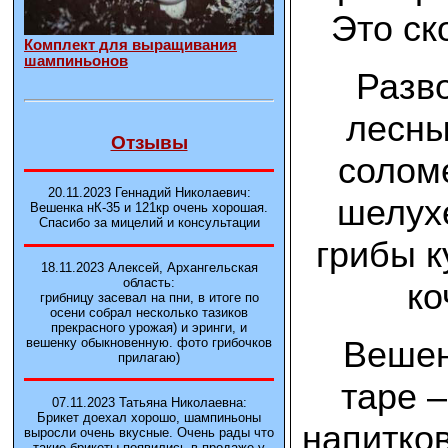
Это ск
Комплект для выращивания
шампиньонов
Разв
лесны
Отзывы
солом
20.11.2023 Геннадий Николаевич:
шелухе
Вешенка нК-35 и 121кp очень хорошая.
Спасибо за мицелий и консультации
грибы к
18.11.2023 Алексей, Архангельская
область:
ко
грибницу засевал на пни, в итоге по
осени собрал несколько тазиков
прекрасного урожая) и эринги, и
Вешен
вешенку обыкновенную. фото грибочков
прилагаю)
таре –
07.11.2023 Татьяна Николаевна:
Брикет доехал хорошо, шампиньоны
напитков
выросли очень вкусные. Очень рады что
такие брикеты появились в продаже у