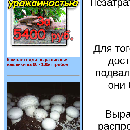
незатра
Для то
дост
Комплект для выращивания
вешенки на 60 - 100кг грибов
подвал
они 
Выра
распро