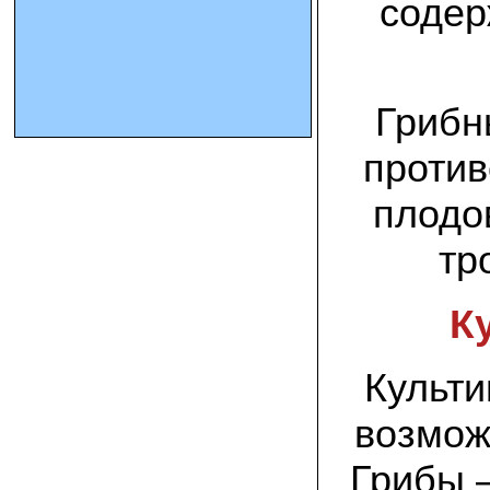
содер
10.10.2023 Олег, Оренбургская область:
урожаем доволен. выращивал на
соломе в мешках. будем заказывать
еще
Грибн
15.09.2023 Сергей Геннадьевич:
против
Мы попробовали мицелий вешенки
королевской посеять в дерн и на
удивление- они в нем выроасли! Это
плодо
очень необычно) спасибо!
тр
09.09.2023 Людмила Анатольевна:
У меня получилось вырастить зимние
опята на пнях березы. Посадила
К
мицелий рано весной на мокрые пеньки.
Рыла лунки, устилала сырыми
опилками и ставила пни в них. Грибы
появлялись каждый год пока пеньки не
Культи
рассыпались полностью
возмож
12.10.2022 Дмитрий, Москва:
Мицелий забирал самовывозом в
Новомосковске, взял вешенку, шиитаке
Грибы –
и зимние опята. Засеял в мае на