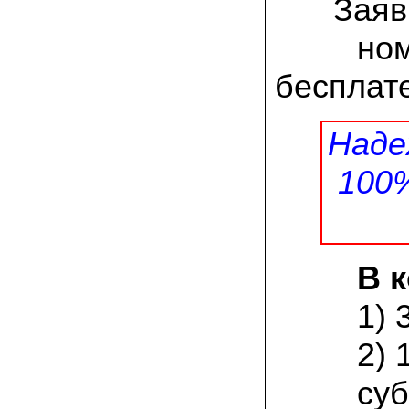
Заяв
заморозков они начали плодоносить на
пнях
ном
23.07.2022 Юлия:
Спасибо за мицелий королевской
бесплате
вешенки! У нас выросли замечательные
грибы!
Наде
15.06.2022 Егор, Липецкая область:
Покупаем семена в грибаныче не один
уже раз. Все хорошо! Быстрая доставка
100
и качество отличное
26.05.2022 Алла Андреевна,
Костромская область:
Сеяла весной в открытый грунт зимний
опенок на древесину березы, на спилы
В 
бревен и урожай уже начала собирать
вот на днях. Вкуснее грибов мы не
пробовали. Спасибо вам!
1) 
24.02.2022 Виктор Николаевич:
2) 
Доволен собранным урожаем
шампиньонов, я брал засеяный брикет.
суб
Грибы вкусные и сочные, собирал в 3
волны. Хорошо что с брикетом