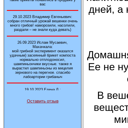
вас
дней, а
29.10.2023 Владимир Евгеньевич:
собран отличный урожай вешенки очень
много грибов! наморозили, насолили,
раздали – не знали куда девать)
26.09.2023 Ислам Мусаевич,
Махачкала:
Домашня
мой грибной эксперимент оказался
удачным) засеянный брикет компоста
нормально отплодоносил,
Ее не н
шампиньончики вкусные. также я
вырастил шампиньоны из мицелия
зернового на перегное. спасибо
лабоартории грибаныч
19.10.2023 Елена Л.:
В веш
Брали у вас в фирме 3 сорта вешенок
М5, Нк-35, КТ3. Урожай был хороший в
Оставить отзыв
2-3 волны
вещест
14.10.2023 Александр:
ми
шампиньоны выросли из брикета,
отличные сочные грибы! рекомендую,
заказывайте