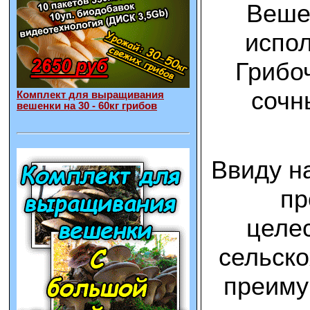
Вешен
испол
Грибоч
сочн
Комплект для выращивания
вешенки на 30 - 60кг грибов
Ввиду н
пр
целес
сельско
преиму