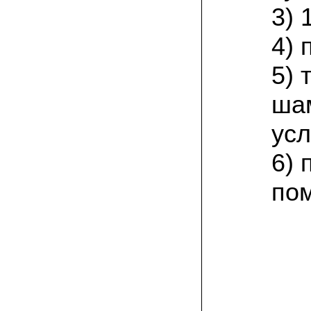
присылают печатную инструкцию.
3) 
12.02.2022 Ольга, Москва:
4) 
Попробовали опята, мы их посеяли на
пнях. Сорт фламмулина- зимний опенок
хорошо приживается на лиственных
5)
породах древесины. По качеству,
аромату опята прекрасные!
ша
05.02.2022 Денис:
усл
Благодарю за мицелий, неожиданно
приятно что посылка дошла за 5 дней!
Посею вешенку в ванной, там и
6) 
влажность и температура подходящи)
по
18.01.2022 Наталья:
Спасибо за прекрасный подарок к
Новому году! Заказ получила вовремя)))
Как убедилась, вешенки прекрасно
растут в комнатных условиях!
26.12.2021 Иван, Тюменская область:
Никогда не собирал грибы в лесу да и
опасаюсь.Но грибы очень люблю.
Попробую вырастить шампиньоны из
засеянного брикета. Хорошо что такой