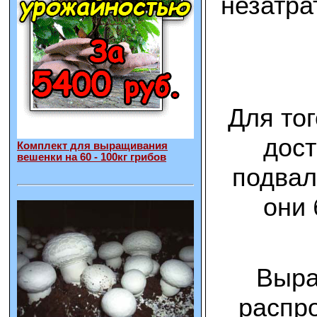
незатра
Для то
дост
Комплект для выращивания
вешенки на 60 - 100кг грибов
подвал
они 
Выра
распро