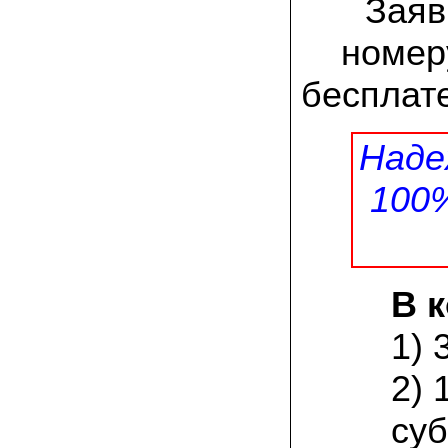
Заяв
заморозков они начали плодоносить на
пнях
номер
23.07.2022 Юлия:
Спасибо за мицелий королевской
бесплате
вешенки! У нас выросли замечательные
грибы!
Наде
15.06.2022 Егор, Липецкая область:
Покупаем семена в грибаныче не один
уже раз. Все хорошо! Быстрая доставка
100
и качество отличное
26.05.2022 Алла Андреевна,
Костромская область:
Сеяла весной в открытый грунт зимний
опенок на древесину березы, на спилы
В 
бревен и урожай уже начала собирать
вот на днях. Вкуснее грибов мы не
пробовали. Спасибо вам!
1) 
24.02.2022 Виктор Николаевич:
2) 
Доволен собранным урожаем
шампиньонов, я брал засеяный брикет.
суб
Грибы вкусные и сочные, собирал в 3
волны. Хорошо что с брикетом