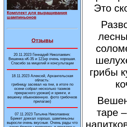
Это ск
Комплект для выращивания
шампиньонов
Разв
лесны
Отзывы
солом
20.11.2023 Геннадий Николаевич:
шелухе
Вешенка нК-35 и 121кp очень хорошая.
Спасибо за мицелий и консультации
грибы к
18.11.2023 Алексей, Архангельская
область:
ко
грибницу засевал на пни, в итоге по
осени собрал несколько тазиков
прекрасного урожая) и эринги, и
Вешен
вешенку обыкновенную. фото грибочков
прилагаю)
таре –
07.11.2023 Татьяна Николаевна:
Брикет доехал хорошо, шампиньоны
напитков
выросли очень вкусные. Очень рады что
такие брикеты появились в продаже у