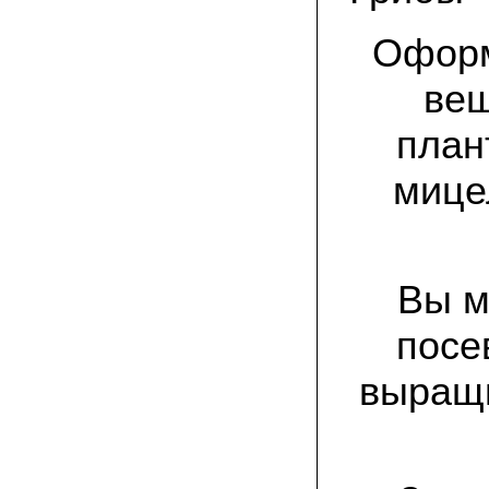
спиленные пни. Во второй декаде
сентября грибы проросли, первыми
появились вешенки,а вслед за ними
Оформ
шиитакке. Сварили суп, нажарили
грибов) А опята ждем к заморозкам,у
них ниже температура плодоношения.
веш
план
29.09.2022 Ольга, Архангельск:
Всегда хотели свои зимние опята.
Заказали в «Грибаныче» мицелий
мице
зерновой. Вот, сейчас собираем первую
партию грибочков
20.09.2022 Владимир Михайлович,
Тверь:
Вторую осень я собираю вешенки с
Вы м
пней, очень довольный, урожай
превосходного качества. Понравилось
что все просто, без всякой мороки. В
посе
лес ходить не надо. Хорошо когда есть
свои грибы!
выращи
06.09.2022 Александр, Южно-
Сахалинск:
хорошие мини-грядки для выращивания
шампиньонов, урожай порадовал. также
доволен опятами. с наступлением