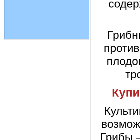
содер
10.10.2023 Олег, Оренбургская область:
урожаем доволен. выращивал на
соломе в мешках. будем заказывать
еще
Грибн
15.09.2023 Сергей Геннадьевич:
против
Мы попробовали мицелий вешенки
королевской посеять в дерн и на
удивление- они в нем выроасли! Это
плодо
очень необычно) спасибо!
тр
09.09.2023 Людмила Анатольевна:
У меня получилось вырастить зимние
опята на пнях березы. Посадила
Купи
мицелий рано весной на мокрые пеньки.
Рыла лунки, устилала сырыми
опилками и ставила пни в них. Грибы
появлялись каждый год пока пеньки не
Культи
рассыпались полностью
возмож
12.10.2022 Дмитрий, Москва:
Мицелий забирал самовывозом в
Новомосковске, взял вешенку, шиитаке
Грибы –
и зимние опята. Засеял в мае на