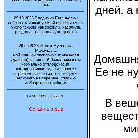
вас
дней, а
29.10.2023 Владимир Евгеньевич:
собран отличный урожай вешенки очень
много грибов! наморозили, насолили,
раздали – не знали куда девать)
26.09.2023 Ислам Мусаевич,
Махачкала:
Домашня
мой грибной эксперимент оказался
удачным) засеянный брикет компоста
нормально отплодоносил,
Ее не н
шампиньончики вкусные. также я
вырастил шампиньоны из мицелия
зернового на перегное. спасибо
лабоартории грибаныч
19.10.2023 Елена Л.:
В веш
Брали у вас в фирме 3 сорта вешенок
М5, Нк-35, КТ3. Урожай был хороший в
Оставить отзыв
2-3 волны
вещест
14.10.2023 Александр:
ми
шампиньоны выросли из брикета,
отличные сочные грибы! рекомендую,
заказывайте