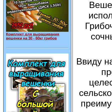
Вешен
испол
Грибоч
сочн
Комплект для выращивания
вешенки на 30 - 60кг грибов
Ввиду н
пр
целес
сельско
преиму