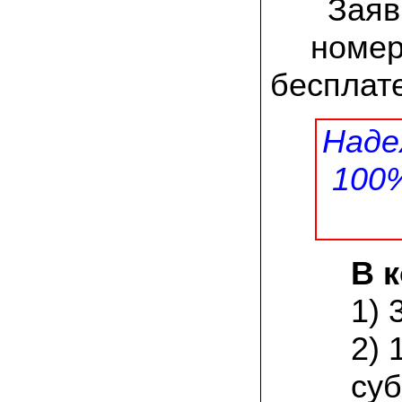
Заяв
заморозков они начали плодоносить на
пнях
номер
23.07.2022 Юлия:
Спасибо за мицелий королевской
бесплате
вешенки! У нас выросли замечательные
грибы!
Наде
15.06.2022 Егор, Липецкая область:
Покупаем семена в грибаныче не один
уже раз. Все хорошо! Быстрая доставка
100
и качество отличное
26.05.2022 Алла Андреевна,
Костромская область:
Сеяла весной в открытый грунт зимний
опенок на древесину березы, на спилы
В 
бревен и урожай уже начала собирать
вот на днях. Вкуснее грибов мы не
пробовали. Спасибо вам!
1) 
24.02.2022 Виктор Николаевич:
2) 
Доволен собранным урожаем
шампиньонов, я брал засеяный брикет.
суб
Грибы вкусные и сочные, собирал в 3
волны. Хорошо что с брикетом