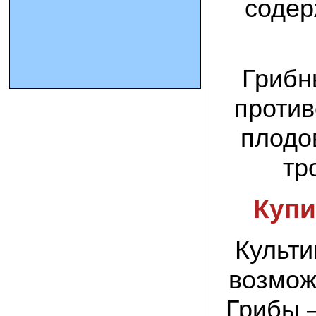
содер
10.10.2023 Олег, Оренбургская область:
урожаем доволен. выращивал на
соломе в мешках. будем заказывать
еще
Грибн
15.09.2023 Сергей Геннадьевич:
против
Мы попробовали мицелий вешенки
королевской посеять в дерн и на
удивление- они в нем выроасли! Это
плодо
очень необычно) спасибо!
тр
09.09.2023 Людмила Анатольевна:
У меня получилось вырастить зимние
опята на пнях березы. Посадила
Купи
мицелий рано весной на мокрые пеньки.
Рыла лунки, устилала сырыми
опилками и ставила пни в них. Грибы
появлялись каждый год пока пеньки не
Культи
рассыпались полностью
возмож
12.10.2022 Дмитрий, Москва:
Мицелий забирал самовывозом в
Новомосковске, взял вешенку, шиитаке
Грибы –
и зимние опята. Засеял в мае на