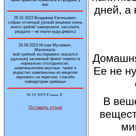
вас
дней, а
29.10.2023 Владимир Евгеньевич:
собран отличный урожай вешенки очень
много грибов! наморозили, насолили,
раздали – не знали куда девать)
26.09.2023 Ислам Мусаевич,
Махачкала:
Домашня
мой грибной эксперимент оказался
удачным) засеянный брикет компоста
нормально отплодоносил,
Ее не н
шампиньончики вкусные. также я
вырастил шампиньоны из мицелия
зернового на перегное. спасибо
лабоартории грибаныч
19.10.2023 Елена Л.:
В веш
Брали у вас в фирме 3 сорта вешенок
М5, Нк-35, КТ3. Урожай был хороший в
Оставить отзыв
2-3 волны
вещест
14.10.2023 Александр:
ми
шампиньоны выросли из брикета,
отличные сочные грибы! рекомендую,
заказывайте