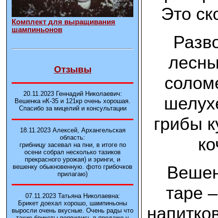
Это ск
Комплект для выращивания
шампиньонов
Разв
лесны
Отзывы
солом
20.11.2023 Геннадий Николаевич:
шелухе
Вешенка нК-35 и 121кp очень хорошая.
Спасибо за мицелий и консультации
грибы к
18.11.2023 Алексей, Архангельская
область:
ко
грибницу засевал на пни, в итоге по
осени собрал несколько тазиков
прекрасного урожая) и эринги, и
Вешен
вешенку обыкновенную. фото грибочков
прилагаю)
таре –
07.11.2023 Татьяна Николаевна:
Брикет доехал хорошо, шампиньоны
напитков
выросли очень вкусные. Очень рады что
такие брикеты появились в продаже у