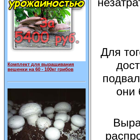
незатра
Для то
дост
Комплект для выращивания
вешенки на 60 - 100кг грибов
подвал
они 
Выра
распро