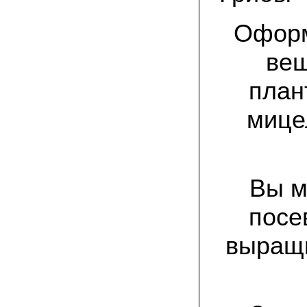
спиленные пни. Во второй декаде
сентября грибы проросли, первыми
появились вешенки,а вслед за ними
Оформ
шиитакке. Сварили суп, нажарили
грибов) А опята ждем к заморозкам,у
них ниже температура плодоношения.
веш
план
29.09.2022 Ольга, Архангельск:
Всегда хотели свои зимние опята.
Заказали в «Грибаныче» мицелий
мице
зерновой. Вот, сейчас собираем первую
партию грибочков
20.09.2022 Владимир Михайлович,
Тверь:
Вторую осень я собираю вешенки с
Вы м
пней, очень довольный, урожай
превосходного качества. Понравилось
что все просто, без всякой мороки. В
посе
лес ходить не надо. Хорошо когда есть
свои грибы!
выращи
06.09.2022 Александр, Южно-
Сахалинск:
хорошие мини-грядки для выращивания
шампиньонов, урожай порадовал. также
доволен опятами. с наступлением