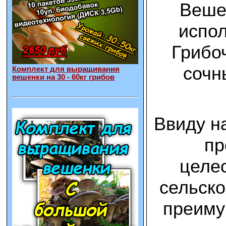
Вешен
испол
Грибоч
сочн
Комплект для выращивания
вешенки на 30 - 60кг грибов
Ввиду н
пр
целес
сельско
преиму