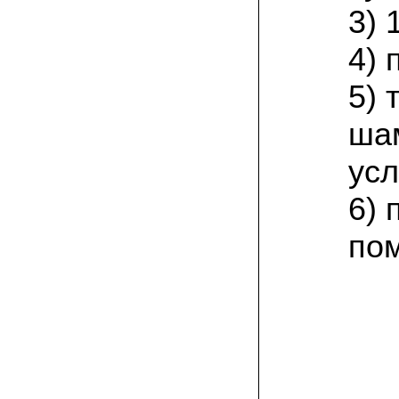
присылают печатную инструкцию.
3) 
12.02.2022 Ольга, Москва:
4) 
Попробовали опята, мы их посеяли на
пнях. Сорт фламмулина- зимний опенок
хорошо приживается на лиственных
5)
породах древесины. По качеству,
аромату опята прекрасные!
ша
05.02.2022 Денис:
усл
Благодарю за мицелий, неожиданно
приятно что посылка дошла за 5 дней!
Посею вешенку в ванной, там и
6) 
влажность и температура подходящи)
по
18.01.2022 Наталья:
Спасибо за прекрасный подарок к
Новому году! Заказ получила вовремя)))
Как убедилась, вешенки прекрасно
растут в комнатных условиях!
26.12.2021 Иван, Тюменская область:
Никогда не собирал грибы в лесу да и
опасаюсь.Но грибы очень люблю.
Попробую вырастить шампиньоны из
засеянного брикета. Хорошо что такой