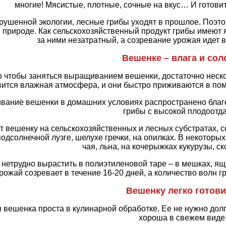
многие! Мясистые, плотные, сочные на вкус… И готовить
рушенной экологии, лесные грибы уходят в прошлое. Поэт
в природе. Как сельскохозяйственный продукт грибы имеют
за ними незатратный, а созревание урожая идет в
Вешенке – влага и сол
о чтобы заняться выращиванием вешенки, достаточно неск
ится влажная атмосфера, и они быстро приживаются в пом
ание вешенки в домашних условиях распространено благо
грибы с высокой плодоотда
т вешенку на сельскохозяйственных и лесных субстратах,
подсолнечной лузге, шелухе гречки, на опилках. В некоторы
чая, льна, на кочерыжках кукурузы, ск
нетрудно вырастить в полиэтиленовой таре – в мешках, ящи
рожай созревает в течение 16-20 дней, а количество волн гр
Вешенку легко готови
вешенка проста в кулинарной обработке. Ее не нужно долго
хороша в свежем виде