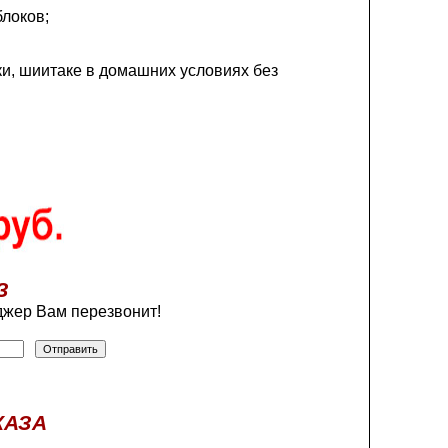
блоков;
и, шиитаке в домашних условиях без
З
жер Вам перезвонит!
КАЗА