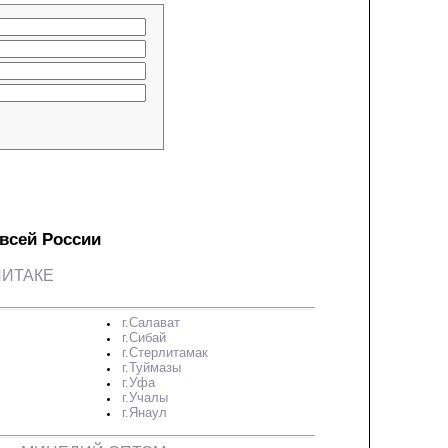
 всей России
ИТАКЕ
г.Салават
г.Сибай
г.Стерлитамак
г.Туймазы
г.Уфа
г.Учалы
г.Янаул