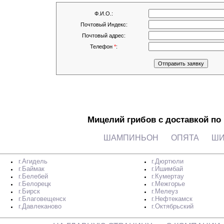
Ф.И.О.:
Почтовый Индекс:
Почтовый адрес:
Телефон
*
:
Мицелий грибов с доставкой по
ШАМПИНЬОН
ОПЯТА
ШИ
г.Агидель
г.Дюртюли
г.Баймак
г.Ишимбай
г.Белебей
г.Кумертау
г.Белорецк
г.Межгорье
г.Бирск
г.Мелеуз
г.Благовещенск
г.Нефтекамск
г.Давлеканово
г.Октябрьский