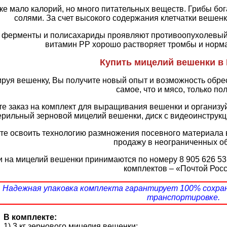
ке мало калорий, но много питательных веществ. Грибы б
солями. За счет высокого содержания клетчатки вешенк
 ферменты и полисахариды проявляют противоопухолевый 
витамин PP хорошо растворяет тромбы и норм
Купить мицелий вешенки в 
ируя вешенку, Вы получите новый опыт и возможность обрес
самое, что и мясо, только по
е заказ на комплект для выращивания вешенки и организу
ерильный зерновой мицелий вешенки, диск с видеоинструк
те освоить технологию размножения посевного материала 
продажу в неограниченных о
 на мицелий вешенки принимаются по номеру 8 905 626 53 
комплектов – «Почтой Росс
Надежная упаковка комплекта гарантирует 100% сохра
транспортировке.
В комплекте:
1) 3 кг зернового мицелия вешенки;