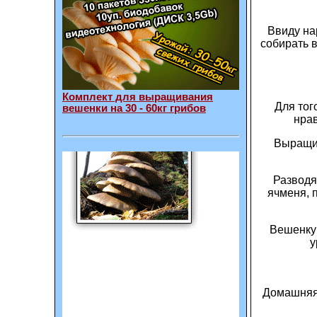
Ввиду на
собирать 
Комплект для выращивания
Для тог
вешенки на 30 - 60кг грибов
нрав
Выращив
Разводя
ячменя, 
Вешенку 
у
Домашняя 