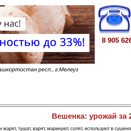
8 905 62
ашкортостан респ., г.Мелеуз
Вешенка: урожай за 
 жарят, тушат, варят, маринуют, солят, используют в сушен