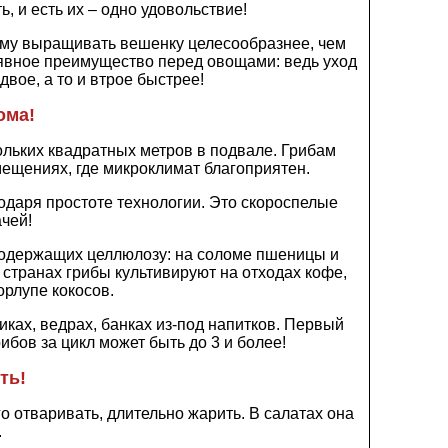
, и есть их – одно удовольствие!
ому выращивать вешенку целесообразнее, чем
 явное преимущество перед овощами: ведь уход
двое, а то и втрое быстрее!
ома!
ольких квадратных метров в подвале. Грибам
ещениях, где микроклимат благоприятен.
даря простоте технологии. Это скороспелые
чей!
 содержащих целлюлозу: на соломе пшеницы и
х странах грибы культивируют на отходах кофе,
орлупе кокосов.
ках, ведрах, банках из-под напитков. Первый
ибов за цикл может быть до 3 и более!
ть!
 отваривать, длительно жарить. В салатах она
.