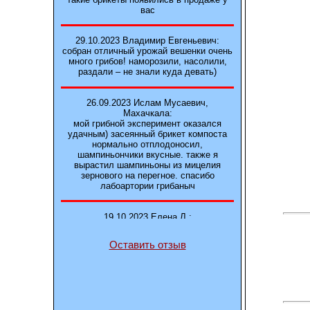
вас
29.10.2023 Владимир Евгеньевич:
собран отличный урожай вешенки очень
много грибов! наморозили, насолили,
раздали – не знали куда девать)
26.09.2023 Ислам Мусаевич,
Махачкала:
мой грибной эксперимент оказался
удачным) засеянный брикет компоста
нормально отплодоносил,
шампиньончики вкусные. также я
вырастил шампиньоны из мицелия
зернового на перегное. спасибо
лабоартории грибаныч
19.10.2023 Елена Л.:
Брали у вас в фирме 3 сорта вешенок
М5, Нк-35, КТ3. Урожай был хороший в
Оставить отзыв
2-3 волны
14.10.2023 Александр:
шампиньоны выросли из брикета,
отличные сочные грибы! рекомендую,
заказывайте