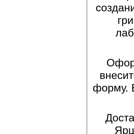
присылают печатную инструкцию.
создан
12.02.2022 Ольга, Москва:
гр
Попробовали опята, мы их посеяли на
пнях. Сорт фламмулина- зимний опенок
хорошо приживается на лиственных
лаб
породах древесины. По качеству,
аромату опята прекрасные!
05.02.2022 Денис:
Благодарю за мицелий, неожиданно
приятно что посылка дошла за 5 дней!
Офор
Посею вешенку в ванной, там и
влажность и температура подходящи)
внесит
18.01.2022 Наталья:
форму. 
Спасибо за прекрасный подарок к
Новому году! Заказ получила вовремя)))
Как убедилась, вешенки прекрасно
растут в комнатных условиях!
26.12.2021 Иван, Тюменская область:
Доста
Никогда не собирал грибы в лесу да и
опасаюсь.Но грибы очень люблю.
Попробую вырастить шампиньоны из
Ярц
засеянного брикета. Хорошо что такой