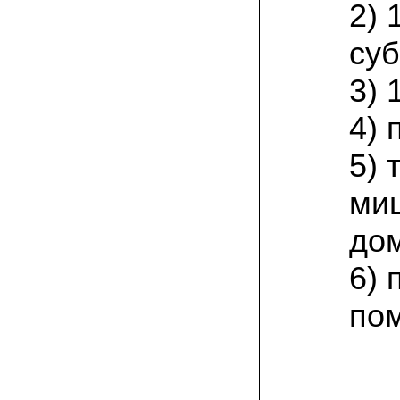
Великолепно, потрясающий вкус!
2) 
Маринуем так: на литровую банку
свежесобранной вешенки – поллитра
суб
воды, 1 стол. ложка соли, 1 стол. ложка
сахара; довести до кипения, на
маленьком огне кипятим 25 минут, затем
3) 
добавляем по 4 горошины черного и
душистого перцев, 2-3 лавровых листа и
вливаем столовую ложку уксуса.
4) 
Вешенки перекладываем в стеклянную
банку объемом 0,5 литра, заливаем
маринадом, даем остыть, а затем
5) 
убираем на сутки в холодильник.
Чудесная закуска готова! Особенно
хороши маринованные вешенки под
ми
отварную картошку или картофельное
пюре!
дом
08.07.2021 Александр Петрович, Сургут:
6) 
мне посоветовали мицелий зимнего
опенка, так как регион у нас суровый по
климату. лето прохладное, да и быстро
по
тепло заканчивается. заказом я
доволен, зимний опенок уже пророс на
древесине.
03.07.2021 Наталья Викторовна:
для разведения шампиньонов применяю