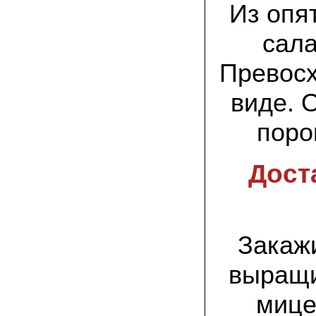
заморозков они начали плодоносить на
Из опя
пнях
сала
23.07.2022 Юлия:
Спасибо за мицелий королевской
Превосх
вешенки! У нас выросли замечательные
грибы!
виде. 
15.06.2022 Егор, Липецкая область:
Покупаем семена в грибаныче не один
поро
уже раз. Все хорошо! Быстрая доставка
и качество отличное
Дост
26.05.2022 Алла Андреевна,
Костромская область:
Сеяла весной в открытый грунт зимний
опенок на древесину березы, на спилы
бревен и урожай уже начала собирать
вот на днях. Вкуснее грибов мы не
пробовали. Спасибо вам!
Закаж
24.02.2022 Виктор Николаевич:
выращи
Доволен собранным урожаем
шампиньонов, я брал засеяный брикет.
мице
Грибы вкусные и сочные, собирал в 3
волны. Хорошо что с брикетом