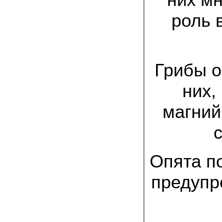
спиленные пни. Во второй декаде
сентября грибы проросли, первыми
роль 
появились вешенки,а вслед за ними
шиитакке. Сварили суп, нажарили
грибов) А опята ждем к заморозкам,у
них ниже температура плодоношения.
29.09.2022 Ольга, Архангельск:
Грибы о
Всегда хотели свои зимние опята.
Заказали в «Грибаныче» мицелий
зерновой. Вот, сейчас собираем первую
них,
партию грибочков
магний
20.09.2022 Владимир Михайлович,
Тверь:
Вторую осень я собираю вешенки с
пней, очень довольный, урожай
превосходного качества. Понравилось
что все просто, без всякой мороки. В
Опята п
лес ходить не надо. Хорошо когда есть
свои грибы!
предупр
06.09.2022 Александр, Южно-
Сахалинск:
хорошие мини-грядки для выращивания
шампиньонов, урожай порадовал. также
доволен опятами. с наступлением