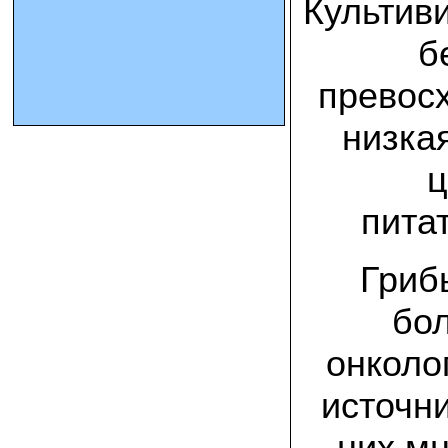
Культив
б
10.10.2023 Олег, Оренбургская область:
урожаем доволен. выращивал на
соломе в мешках. будем заказывать
превосх
еще
низка
15.09.2023 Сергей Геннадьевич:
Мы попробовали мицелий вешенки
королевской посеять в дерн и на
ц
удивление- они в нем выроасли! Это
очень необычно) спасибо!
пита
09.09.2023 Людмила Анатольевна:
У меня получилось вырастить зимние
Гриб
опята на пнях березы. Посадила
мицелий рано весной на мокрые пеньки.
Рыла лунки, устилала сырыми
бол
опилками и ставила пни в них. Грибы
появлялись каждый год пока пеньки не
рассыпались полностью
онколо
12.10.2022 Дмитрий, Москва:
источни
Мицелий забирал самовывозом в
Новомосковске, взял вешенку, шиитаке
и зимние опята. Засеял в мае на
них мн