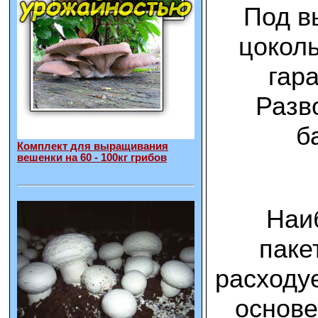
Под в
цоколь
гар
Разв
б
Комплект для выращивания
вешенки на 60 - 100кг грибов
Наиб
паке
расходу
основе