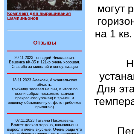
могут 
Комплект для выращивания
горизо
шампиньонов
на 1 кв
Отзывы
20.11.2023 Геннадий Николаевич:
Н
Вешенка нК-35 и 121кp очень хорошая.
Спасибо за мицелий и консультации
устана
18.11.2023 Алексей, Архангельская
область:
Для эт
грибницу засевал на пни, в итоге по
осени собрал несколько тазиков
темпера
прекрасного урожая) и эринги, и
вешенку обыкновенную. фото грибочков
прилагаю)
07.11.2023 Татьяна Николаевна:
Брикет доехал хорошо, шампиньоны
Пе
выросли очень вкусные. Очень рады что
такие брикеты появились в продаже у