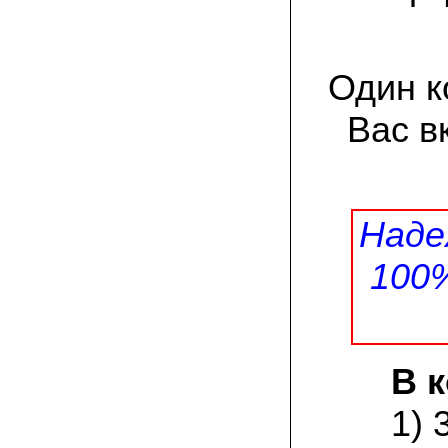
товар есть на сайте грибаныча
03.12.2021 Валентин Иванович:
сколько раз меня обманывали в
Один к
интернете, но тут все честно! мне
прислали отличный мицелий вешенки на
зерне. Спасибо от души! а грибочки уже
Вас в
растут!
15.11.2021 Виталий, Тульская область:
я сам приехал в офис продаж, взял
себе маленькую засеянную грядку.
шампиньоны на ней начали появляться
Наде
через 3 недели. необычно что грибы
растут вот так, в домашних условиях!
100
19.10.2021 Андрей, Краснодарский край:
Доволен покупкой, продают хороший
сильный мицелий опят. Я выращиваю
опята в банках на балконе. Спасибо
В 
22.07.2021 Константин, Санкт-Петербург:
Вешенка получилась «бомба»! Крупная,
сочная, хрустит! Понравилось, что
1) 
скороспелая. Грибочки отлично
замариновались с солью и специями!