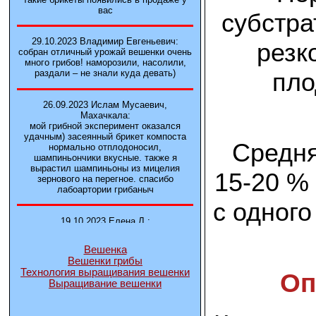
вас
субстра
29.10.2023 Владимир Евгеньевич:
резк
собран отличный урожай вешенки очень
много грибов! наморозили, насолили,
пло
раздали – не знали куда девать)
26.09.2023 Ислам Мусаевич,
Махачкала:
мой грибной эксперимент оказался
удачным) засеянный брикет компоста
Средня
нормально отплодоносил,
шампиньончики вкусные. также я
вырастил шампиньоны из мицелия
15-20 % 
зернового на перегное. спасибо
лабоартории грибаныч
с одного
19.10.2023 Елена Л.:
Брали у вас в фирме 3 сорта вешенок
М5, Нк-35, КТ3. Урожай был хороший в
Вешенка
2-3 волны
Вешенки грибы
Технология выращивания вешенки
Оп
Выращивание вешенки
14.10.2023 Александр:
шампиньоны выросли из брикета,
отличные сочные грибы! рекомендую,
заказывайте