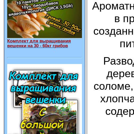
Ароматн
в п
созданн
пи
Комплект для выращивания
вешенки на 30 - 60кг грибов
Разво
дерев
соломе,
хлопча
содер