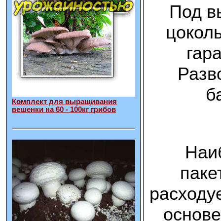
Под в
цоколь
гар
Разв
б
Комплект для выращивания
вешенки на 60 - 100кг грибов
Наиб
паке
расходу
основе