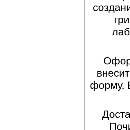
присылают печатную инструкцию.
создан
12.02.2022 Ольга, Москва:
гр
Попробовали опята, мы их посеяли на
пнях. Сорт фламмулина- зимний опенок
хорошо приживается на лиственных
лаб
породах древесины. По качеству,
аромату опята прекрасные!
05.02.2022 Денис:
Благодарю за мицелий, неожиданно
приятно что посылка дошла за 5 дней!
Офор
Посею вешенку в ванной, там и
влажность и температура подходящи)
внесит
18.01.2022 Наталья:
форму. 
Спасибо за прекрасный подарок к
Новому году! Заказ получила вовремя)))
Как убедилась, вешенки прекрасно
растут в комнатных условиях!
26.12.2021 Иван, Тюменская область:
Доста
Никогда не собирал грибы в лесу да и
опасаюсь.Но грибы очень люблю.
Попробую вырастить шампиньоны из
Поч
засеянного брикета. Хорошо что такой