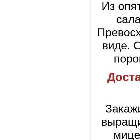
заморозков они начали плодоносить на
Из опя
пнях
сала
23.07.2022 Юлия:
Спасибо за мицелий королевской
Превосх
вешенки! У нас выросли замечательные
грибы!
виде. 
15.06.2022 Егор, Липецкая область:
Покупаем семена в грибаныче не один
поро
уже раз. Все хорошо! Быстрая доставка
и качество отличное
Доста
26.05.2022 Алла Андреевна,
Костромская область:
Сеяла весной в открытый грунт зимний
опенок на древесину березы, на спилы
бревен и урожай уже начала собирать
вот на днях. Вкуснее грибов мы не
пробовали. Спасибо вам!
Закаж
24.02.2022 Виктор Николаевич:
выращи
Доволен собранным урожаем
шампиньонов, я брал засеяный брикет.
мице
Грибы вкусные и сочные, собирал в 3
волны. Хорошо что с брикетом