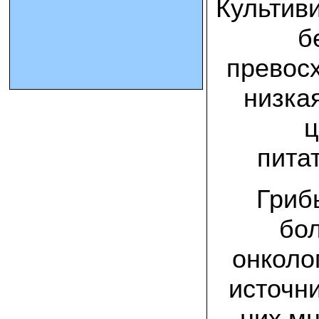
Культив
б
10.10.2023 Олег, Оренбургская область:
урожаем доволен. выращивал на
соломе в мешках. будем заказывать
превосх
еще
низка
15.09.2023 Сергей Геннадьевич:
Мы попробовали мицелий вешенки
королевской посеять в дерн и на
ц
удивление- они в нем выроасли! Это
очень необычно) спасибо!
пита
09.09.2023 Людмила Анатольевна:
У меня получилось вырастить зимние
Гриб
опята на пнях березы. Посадила
мицелий рано весной на мокрые пеньки.
Рыла лунки, устилала сырыми
бол
опилками и ставила пни в них. Грибы
появлялись каждый год пока пеньки не
рассыпались полностью
онколо
12.10.2022 Дмитрий, Москва:
источни
Мицелий забирал самовывозом в
Новомосковске, взял вешенку, шиитаке
и зимние опята. Засеял в мае на
них мн