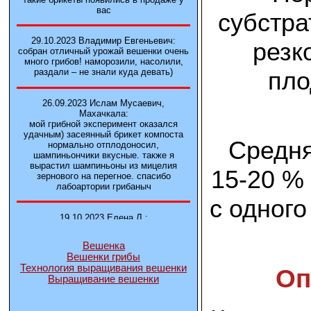
вас
субстра
29.10.2023 Владимир Евгеньевич:
резк
собран отличный урожай вешенки очень
много грибов! наморозили, насолили,
пло
раздали – не знали куда девать)
26.09.2023 Ислам Мусаевич,
Махачкала:
мой грибной эксперимент оказался
удачным) засеянный брикет компоста
Средня
нормально отплодоносил,
шампиньончики вкусные. также я
вырастил шампиньоны из мицелия
15-20 % 
зернового на перегное. спасибо
лабоартории грибаныч
с одного
19.10.2023 Елена Л.:
Брали у вас в фирме 3 сорта вешенок
М5, Нк-35, КТ3. Урожай был хороший в
Вешенка
2-3 волны
Вешенки грибы
Технология выращивания вешенки
Оп
Выращивание вешенки
14.10.2023 Александр:
шампиньоны выросли из брикета,
отличные сочные грибы! рекомендую,
заказывайте