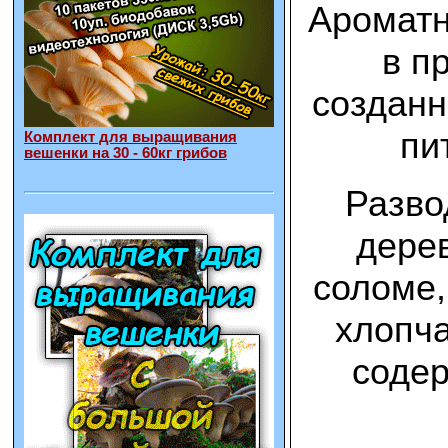
Ароматн
в п
созданн
пи
Комплект для выращивания
вешенки на 30 - 60кг грибов
Разво
дерев
соломе,
хлопча
содер