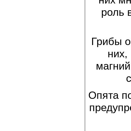
спиленные пни. Во второй декаде
сентября грибы проросли, первыми
роль 
появились вешенки,а вслед за ними
шиитакке. Сварили суп, нажарили
грибов) А опята ждем к заморозкам,у
них ниже температура плодоношения.
29.09.2022 Ольга, Архангельск:
Грибы о
Всегда хотели свои зимние опята.
Заказали в «Грибаныче» мицелий
зерновой. Вот, сейчас собираем первую
них,
партию грибочков
магний
20.09.2022 Владимир Михайлович,
Тверь:
Вторую осень я собираю вешенки с
пней, очень довольный, урожай
превосходного качества. Понравилось
что все просто, без всякой мороки. В
Опята п
лес ходить не надо. Хорошо когда есть
свои грибы!
предупр
06.09.2022 Александр, Южно-
Сахалинск:
хорошие мини-грядки для выращивания
шампиньонов, урожай порадовал. также
доволен опятами. с наступлением