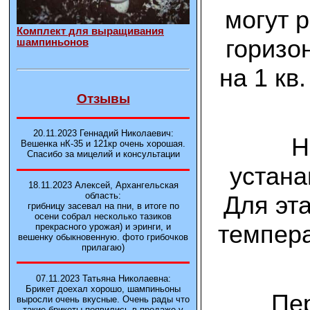
могут 
Комплект для выращивания
горизо
шампиньонов
на 1 кв
Отзывы
20.11.2023 Геннадий Николаевич:
Н
Вешенка нК-35 и 121кp очень хорошая.
Спасибо за мицелий и консультации
устана
18.11.2023 Алексей, Архангельская
область:
Для эт
грибницу засевал на пни, в итоге по
осени собрал несколько тазиков
темпера
прекрасного урожая) и эринги, и
вешенку обыкновенную. фото грибочков
прилагаю)
07.11.2023 Татьяна Николаевна:
Брикет доехал хорошо, шампиньоны
Пе
выросли очень вкусные. Очень рады что
такие брикеты появились в продаже у