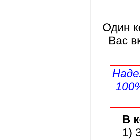
товар есть на сайте грибаныча
03.12.2021 Валентин Иванович:
сколько раз меня обманывали в
Один к
интернете, но тут все честно! мне
прислали отличный мицелий вешенки на
зерне. Спасибо от души! а грибочки уже
Вас в
растут!
15.11.2021 Виталий, Тульская область:
я сам приехал в офис продаж, взял
себе маленькую засеянную грядку.
шампиньоны на ней начали появляться
Наде
через 3 недели. необычно что грибы
растут вот так, в домашних условиях!
100
19.10.2021 Андрей, Краснодарский край:
Доволен покупкой, продают хороший
сильный мицелий опят. Я выращиваю
опята в банках на балконе. Спасибо
В 
22.07.2021 Константин, Санкт-Петербург:
Вешенка получилась «бомба»! Крупная,
сочная, хрустит! Понравилось, что
1) 
скороспелая. Грибочки отлично
замариновались с солью и специями!