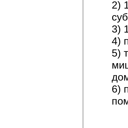
Великолепно, потрясающий вкус!
2) 
Маринуем так: на литровую банку
свежесобранной вешенки – поллитра
суб
воды, 1 стол. ложка соли, 1 стол. ложка
сахара; довести до кипения, на
маленьком огне кипятим 25 минут, затем
3) 
добавляем по 4 горошины черного и
душистого перцев, 2-3 лавровых листа и
вливаем столовую ложку уксуса.
4) 
Вешенки перекладываем в стеклянную
банку объемом 0,5 литра, заливаем
маринадом, даем остыть, а затем
5) 
убираем на сутки в холодильник.
Чудесная закуска готова! Особенно
хороши маринованные вешенки под
ми
отварную картошку или картофельное
пюре!
дом
08.07.2021 Александр Петрович, Сургут:
6) 
мне посоветовали мицелий зимнего
опенка, так как регион у нас суровый по
климату. лето прохладное, да и быстро
по
тепло заканчивается. заказом я
доволен, зимний опенок уже пророс на
древесине.
03.07.2021 Наталья Викторовна:
для разведения шампиньонов применяю