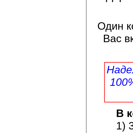
товар есть на сайте грибаныча
03.12.2021 Валентин Иванович:
сколько раз меня обманывали в
Один к
интернете, но тут все честно! мне
прислали отличный мицелий вешенки на
зерне. Спасибо от души! а грибочки уже
Вас в
растут!
15.11.2021 Виталий, Тульская область:
я сам приехал в офис продаж, взял
себе маленькую засеянную грядку.
шампиньоны на ней начали появляться
Наде
через 3 недели. необычно что грибы
растут вот так, в домашних условиях!
100
19.10.2021 Андрей, Краснодарский край:
Доволен покупкой, продают хороший
сильный мицелий опят. Я выращиваю
опята в банках на балконе. Спасибо
В 
22.07.2021 Константин, Санкт-Петербург:
Вешенка получилась «бомба»! Крупная,
сочная, хрустит! Понравилось, что
1) 
скороспелая. Грибочки отлично
замариновались с солью и специями!