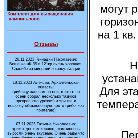
могут 
Комплект для выращивания
горизо
шампиньонов
на 1 кв
Отзывы
20.11.2023 Геннадий Николаевич:
Н
Вешенка нК-35 и 121кp очень хорошая.
Спасибо за мицелий и консультации
устана
18.11.2023 Алексей, Архангельская
область:
Для эт
грибницу засевал на пни, в итоге по
осени собрал несколько тазиков
темпера
прекрасного урожая) и эринги, и
вешенку обыкновенную. фото грибочков
прилагаю)
07.11.2023 Татьяна Николаевна:
Брикет доехал хорошо, шампиньоны
Пе
выросли очень вкусные. Очень рады что
такие брикеты появились в продаже у