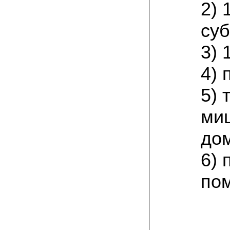
Великолепно, потрясающий вкус!
2) 
Маринуем так: на литровую банку
свежесобранной вешенки – поллитра
суб
воды, 1 стол. ложка соли, 1 стол. ложка
сахара; довести до кипения, на
маленьком огне кипятим 25 минут, затем
3) 
добавляем по 4 горошины черного и
душистого перцев, 2-3 лавровых листа и
вливаем столовую ложку уксуса.
4) 
Вешенки перекладываем в стеклянную
банку объемом 0,5 литра, заливаем
маринадом, даем остыть, а затем
5) 
убираем на сутки в холодильник.
Чудесная закуска готова! Особенно
хороши маринованные вешенки под
ми
отварную картошку или картофельное
пюре!
дом
08.07.2021 Александр Петрович, Сургут:
6) 
мне посоветовали мицелий зимнего
опенка, так как регион у нас суровый по
климату. лето прохладное, да и быстро
по
тепло заканчивается. заказом я
доволен, зимний опенок уже пророс на
древесине.
03.07.2021 Наталья Викторовна:
для разведения шампиньонов применяю