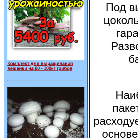
Под в
цоколь
гар
Разв
б
Комплект для выращивания
вешенки на 60 - 100кг грибов
Наиб
паке
расходу
основе