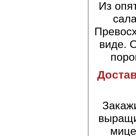
заморозков они начали плодоносить на
Из опя
пнях
сала
23.07.2022 Юлия:
Спасибо за мицелий королевской
Превосх
вешенки! У нас выросли замечательные
грибы!
виде. 
15.06.2022 Егор, Липецкая область:
Покупаем семена в грибаныче не один
поро
уже раз. Все хорошо! Быстрая доставка
и качество отличное
Достав
26.05.2022 Алла Андреевна,
Костромская область:
Сеяла весной в открытый грунт зимний
опенок на древесину березы, на спилы
бревен и урожай уже начала собирать
вот на днях. Вкуснее грибов мы не
пробовали. Спасибо вам!
Закаж
24.02.2022 Виктор Николаевич:
выращи
Доволен собранным урожаем
шампиньонов, я брал засеяный брикет.
мице
Грибы вкусные и сочные, собирал в 3
волны. Хорошо что с брикетом