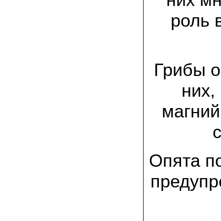
спиленные пни. Во второй декаде
сентября грибы проросли, первыми
роль 
появились вешенки,а вслед за ними
шиитакке. Сварили суп, нажарили
грибов) А опята ждем к заморозкам,у
них ниже температура плодоношения.
29.09.2022 Ольга, Архангельск:
Грибы о
Всегда хотели свои зимние опята.
Заказали в «Грибаныче» мицелий
зерновой. Вот, сейчас собираем первую
них,
партию грибочков
магний
20.09.2022 Владимир Михайлович,
Тверь:
Вторую осень я собираю вешенки с
пней, очень довольный, урожай
превосходного качества. Понравилось
что все просто, без всякой мороки. В
Опята п
лес ходить не надо. Хорошо когда есть
свои грибы!
предупр
06.09.2022 Александр, Южно-
Сахалинск:
хорошие мини-грядки для выращивания
шампиньонов, урожай порадовал. также
доволен опятами. с наступлением