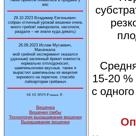
вас
субстра
29.10.2023 Владимир Евгеньевич:
резк
собран отличный урожай вешенки очень
много грибов! наморозили, насолили,
пло
раздали – не знали куда девать)
26.09.2023 Ислам Мусаевич,
Махачкала:
мой грибной эксперимент оказался
удачным) засеянный брикет компоста
Средня
нормально отплодоносил,
шампиньончики вкусные. также я
вырастил шампиньоны из мицелия
15-20 % 
зернового на перегное. спасибо
лабоартории грибаныч
с одного
19.10.2023 Елена Л.:
Брали у вас в фирме 3 сорта вешенок
М5, Нк-35, КТ3. Урожай был хороший в
Вешенка
2-3 волны
Вешенки грибы
Технология выращивания вешенки
Оп
Выращивание вешенки
14.10.2023 Александр:
шампиньоны выросли из брикета,
отличные сочные грибы! рекомендую,
заказывайте