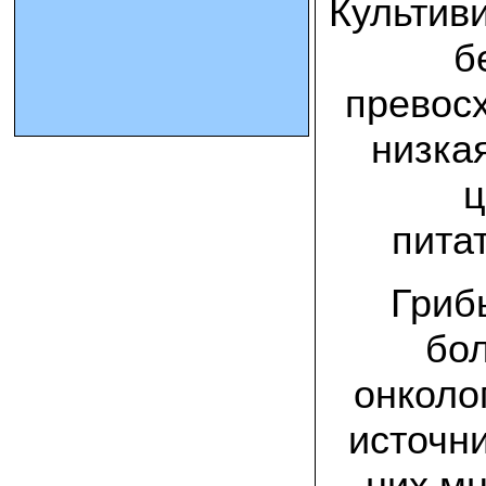
Культив
б
10.10.2023 Олег, Оренбургская область:
урожаем доволен. выращивал на
соломе в мешках. будем заказывать
превосх
еще
низка
15.09.2023 Сергей Геннадьевич:
Мы попробовали мицелий вешенки
королевской посеять в дерн и на
ц
удивление- они в нем выроасли! Это
очень необычно) спасибо!
пита
09.09.2023 Людмила Анатольевна:
У меня получилось вырастить зимние
Гриб
опята на пнях березы. Посадила
мицелий рано весной на мокрые пеньки.
Рыла лунки, устилала сырыми
бол
опилками и ставила пни в них. Грибы
появлялись каждый год пока пеньки не
рассыпались полностью
онколо
12.10.2022 Дмитрий, Москва:
источни
Мицелий забирал самовывозом в
Новомосковске, взял вешенку, шиитаке
и зимние опята. Засеял в мае на
них мн