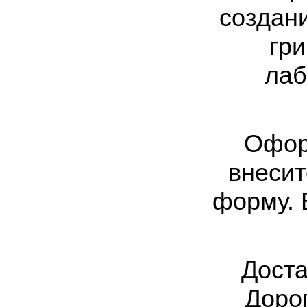
присылают печатную инструкцию.
создан
12.02.2022 Ольга, Москва:
гр
Попробовали опята, мы их посеяли на
пнях. Сорт фламмулина- зимний опенок
хорошо приживается на лиственных
лаб
породах древесины. По качеству,
аромату опята прекрасные!
05.02.2022 Денис:
Благодарю за мицелий, неожиданно
приятно что посылка дошла за 5 дней!
Офор
Посею вешенку в ванной, там и
влажность и температура подходящи)
внесит
18.01.2022 Наталья:
форму. 
Спасибо за прекрасный подарок к
Новому году! Заказ получила вовремя)))
Как убедилась, вешенки прекрасно
растут в комнатных условиях!
26.12.2021 Иван, Тюменская область:
Доста
Никогда не собирал грибы в лесу да и
опасаюсь.Но грибы очень люблю.
Попробую вырастить шампиньоны из
Доро
засеянного брикета. Хорошо что такой