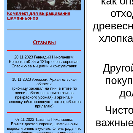
как о
отхо
Комплект для выращивания
шампиньонов
древесн
хлопка
Отзывы
20.11.2023 Геннадий Николаевич:
Вешенка нК-35 и 121кp очень хорошая.
Друго
Спасибо за мицелий и консультации
покуп
18.11.2023 Алексей, Архангельская
область:
грибницу засевал на пни, в итоге по
до
осени собрал несколько тазиков
прекрасного урожая) и эринги, и
вешенку обыкновенную. фото грибочков
Чисто
прилагаю)
важные
07.11.2023 Татьяна Николаевна:
Брикет доехал хорошо, шампиньоны
выросли очень вкусные. Очень рады что
такие брикеты появились в продаже у