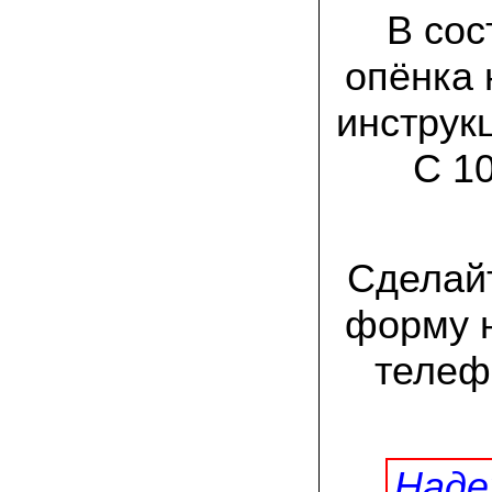
заморозков они начали плодоносить на
В сос
пнях
опёнка 
23.07.2022 Юлия:
Спасибо за мицелий королевской
вешенки! У нас выросли замечательные
инструк
грибы!
С 1
15.06.2022 Егор, Липецкая область:
Покупаем семена в грибаныче не один
уже раз. Все хорошо! Быстрая доставка
и качество отличное
Сделайт
26.05.2022 Алла Андреевна,
Костромская область:
Сеяла весной в открытый грунт зимний
форму н
опенок на древесину березы, на спилы
бревен и урожай уже начала собирать
вот на днях. Вкуснее грибов мы не
телефо
пробовали. Спасибо вам!
24.02.2022 Виктор Николаевич:
Доволен собранным урожаем
шампиньонов, я брал засеяный брикет.
Грибы вкусные и сочные, собирал в 3
Наде
волны. Хорошо что с брикетом