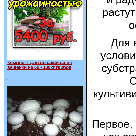
растут
о
Для 
услови
Комплект для выращивания
субстр
вешенки на 60 - 100кг грибов
О
культив
Первое, 