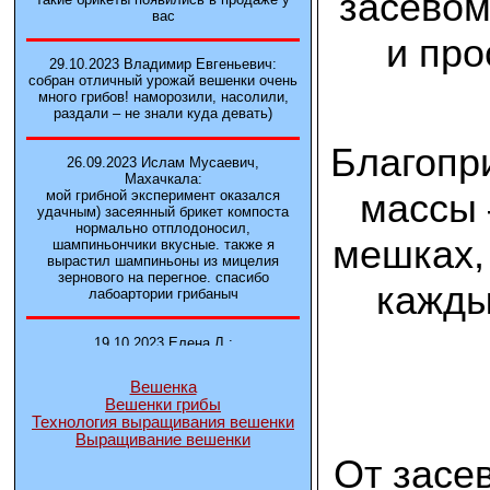
засевом
вас
и про
29.10.2023 Владимир Евгеньевич:
собран отличный урожай вешенки очень
много грибов! наморозили, насолили,
раздали – не знали куда девать)
Благопр
26.09.2023 Ислам Мусаевич,
Махачкала:
массы 
мой грибной эксперимент оказался
удачным) засеянный брикет компоста
нормально отплодоносил,
мешках,
шампиньончики вкусные. также я
вырастил шампиньоны из мицелия
зернового на перегное. спасибо
кажды
лабоартории грибаныч
19.10.2023 Елена Л.:
Брали у вас в фирме 3 сорта вешенок
М5, Нк-35, КТ3. Урожай был хороший в
Вешенка
2-3 волны
Вешенки грибы
Технология выращивания вешенки
Выращивание вешенки
14.10.2023 Александр:
шампиньоны выросли из брикета,
От засе
отличные сочные грибы! рекомендую,
заказывайте