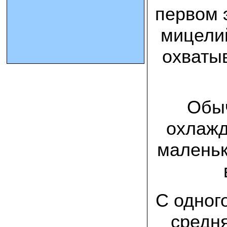
первом 
10.10.2023 Олег, Оренбургская область:
мицелий
урожаем доволен. выращивал на
соломе в мешках. будем заказывать
еще
охваты
15.09.2023 Сергей Геннадьевич:
Мы попробовали мицелий вешенки
королевской посеять в дерн и на
удивление- они в нем выроасли! Это
очень необычно) спасибо!
Обыч
09.09.2023 Людмила Анатольевна:
охлажд
У меня получилось вырастить зимние
опята на пнях березы. Посадила
маленьк
мицелий рано весной на мокрые пеньки.
Рыла лунки, устилала сырыми
опилками и ставила пни в них. Грибы
появлялись каждый год пока пеньки не
рассыпались полностью
С одного
12.10.2022 Дмитрий, Москва:
Мицелий забирал самовывозом в
Новомосковске, взял вешенку, шиитаке
средня
и зимние опята. Засеял в мае на