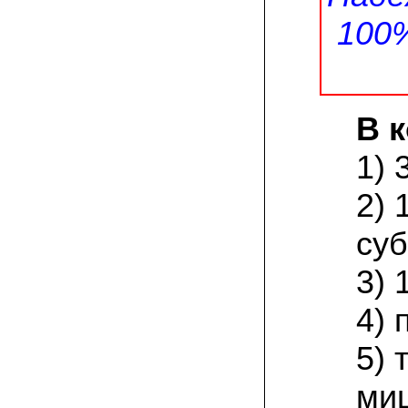
присылают печатную инструкцию.
100
12.02.2022 Ольга, Москва:
Попробовали опята, мы их посеяли на
пнях. Сорт фламмулина- зимний опенок
хорошо приживается на лиственных
породах древесины. По качеству,
аромату опята прекрасные!
В 
05.02.2022 Денис:
1) 
Благодарю за мицелий, неожиданно
приятно что посылка дошла за 5 дней!
Посею вешенку в ванной, там и
2) 
влажность и температура подходящи)
суб
18.01.2022 Наталья:
Спасибо за прекрасный подарок к
3) 
Новому году! Заказ получила вовремя)))
Как убедилась, вешенки прекрасно
растут в комнатных условиях!
4) 
26.12.2021 Иван, Тюменская область:
5) 
Никогда не собирал грибы в лесу да и
опасаюсь.Но грибы очень люблю.
Попробую вырастить шампиньоны из
ми
засеянного брикета. Хорошо что такой