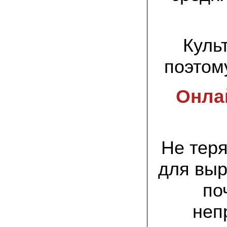
спиленные пни. Во второй декаде
сентября грибы проросли, первыми
появились вешенки,а вслед за ними
шиитакке. Сварили суп, нажарили
грибов) А опята ждем к заморозкам,у
них ниже температура плодоношения.
Куль
поэтом
29.09.2022 Ольга, Архангельск:
Всегда хотели свои зимние опята.
Заказали в «Грибаныче» мицелий
зерновой. Вот, сейчас собираем первую
Онлай
партию грибочков
20.09.2022 Владимир Михайлович,
Тверь:
Вторую осень я собираю вешенки с
пней, очень довольный, урожай
Не тер
превосходного качества. Понравилось
что все просто, без всякой мороки. В
лес ходить не надо. Хорошо когда есть
для выр
свои грибы!
по
06.09.2022 Александр, Южно-
Сахалинск:
неп
хорошие мини-грядки для выращивания
шампиньонов, урожай порадовал. также
доволен опятами. с наступлением