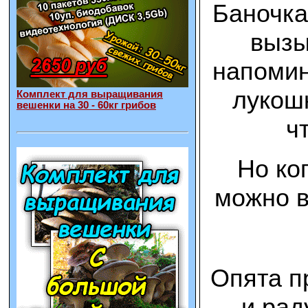
Баночка
вызы
напомин
лукошк
Комплект для выращивания
вешенки на 30 - 60кг грибов
ч
Но ко
можно в
Опята п
и рад