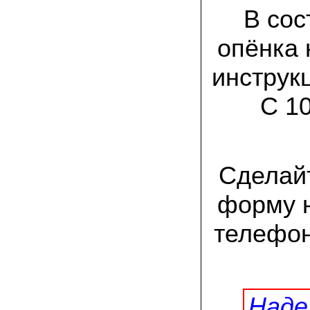
заморозков они начали плодоносить на
В сос
пнях
опёнка 
23.07.2022 Юлия:
Спасибо за мицелий королевской
вешенки! У нас выросли замечательные
инструк
грибы!
С 1
15.06.2022 Егор, Липецкая область:
Покупаем семена в грибаныче не один
уже раз. Все хорошо! Быстрая доставка
и качество отличное
Сделайт
26.05.2022 Алла Андреевна,
Костромская область:
Сеяла весной в открытый грунт зимний
форму н
опенок на древесину березы, на спилы
бревен и урожай уже начала собирать
вот на днях. Вкуснее грибов мы не
телефон
пробовали. Спасибо вам!
24.02.2022 Виктор Николаевич:
Доволен собранным урожаем
шампиньонов, я брал засеяный брикет.
Грибы вкусные и сочные, собирал в 3
Наде
волны. Хорошо что с брикетом