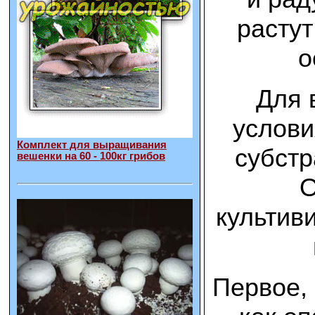
растут
о
Для 
услови
Комплект для выращивания
субстр
вешенки на 60 - 100кг грибов
О
культив
Первое, 