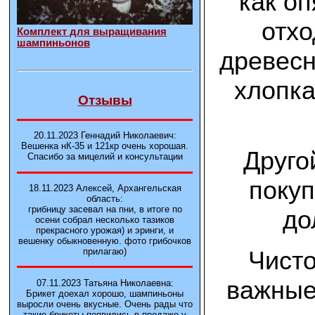
как о
отхо
Комплект для выращивания
шампиньонов
древесн
хлопка
Отзывы
20.11.2023 Геннадий Николаевич:
Вешенка нК-35 и 121кp очень хорошая.
Друго
Спасибо за мицелий и консультации
покуп
18.11.2023 Алексей, Архангельская
область:
грибницу засевал на пни, в итоге по
до
осени собрал несколько тазиков
прекрасного урожая) и эринги, и
вешенку обыкновенную. фото грибочков
Чисто
прилагаю)
важные
07.11.2023 Татьяна Николаевна:
Брикет доехал хорошо, шампиньоны
выросли очень вкусные. Очень рады что
такие брикеты появились в продаже у