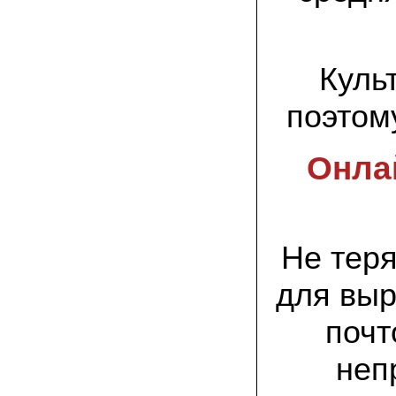
спиленные пни. Во второй декаде
сентября грибы проросли, первыми
появились вешенки,а вслед за ними
шиитакке. Сварили суп, нажарили
грибов) А опята ждем к заморозкам,у
них ниже температура плодоношения.
Куль
поэтом
29.09.2022 Ольга, Архангельск:
Всегда хотели свои зимние опята.
Заказали в «Грибаныче» мицелий
зерновой. Вот, сейчас собираем первую
Онлай
партию грибочков
20.09.2022 Владимир Михайлович,
Тверь:
Вторую осень я собираю вешенки с
пней, очень довольный, урожай
Не тер
превосходного качества. Понравилось
что все просто, без всякой мороки. В
лес ходить не надо. Хорошо когда есть
для выр
свои грибы!
почт
06.09.2022 Александр, Южно-
Сахалинск:
неп
хорошие мини-грядки для выращивания
шампиньонов, урожай порадовал. также
доволен опятами. с наступлением