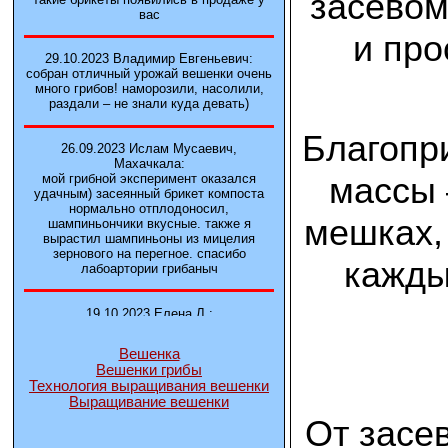
засевом
вас
и про
29.10.2023 Владимир Евгеньевич:
собран отличный урожай вешенки очень
много грибов! наморозили, насолили,
раздали – не знали куда девать)
Благопр
26.09.2023 Ислам Мусаевич,
Махачкала:
массы 
мой грибной эксперимент оказался
удачным) засеянный брикет компоста
нормально отплодоносил,
мешках,
шампиньончики вкусные. также я
вырастил шампиньоны из мицелия
зернового на перегное. спасибо
кажды
лабоартории грибаныч
19.10.2023 Елена Л.:
Брали у вас в фирме 3 сорта вешенок
М5, Нк-35, КТ3. Урожай был хороший в
Вешенка
2-3 волны
Вешенки грибы
Технология выращивания вешенки
Выращивание вешенки
14.10.2023 Александр:
шампиньоны выросли из брикета,
От засе
отличные сочные грибы! рекомендую,
заказывайте