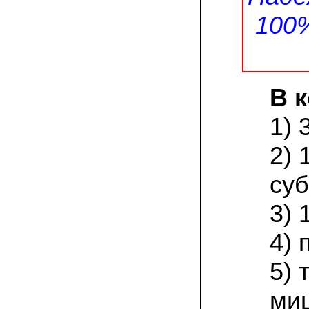
присылают печатную инструкцию.
100
12.02.2022 Ольга, Москва:
Попробовали опята, мы их посеяли на
пнях. Сорт фламмулина- зимний опенок
хорошо приживается на лиственных
породах древесины. По качеству,
аромату опята прекрасные!
В 
05.02.2022 Денис:
1) 
Благодарю за мицелий, неожиданно
приятно что посылка дошла за 5 дней!
Посею вешенку в ванной, там и
2) 
влажность и температура подходящи)
суб
18.01.2022 Наталья:
Спасибо за прекрасный подарок к
3) 
Новому году! Заказ получила вовремя)))
Как убедилась, вешенки прекрасно
растут в комнатных условиях!
4) 
26.12.2021 Иван, Тюменская область:
5) 
Никогда не собирал грибы в лесу да и
опасаюсь.Но грибы очень люблю.
Попробую вырастить шампиньоны из
ми
засеянного брикета. Хорошо что такой