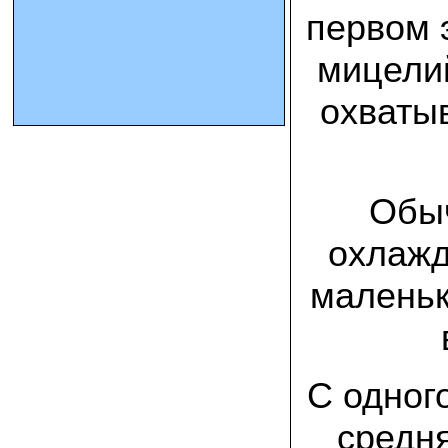
первом 
10.10.2023 Олег, Оренбургская область:
мицелий
урожаем доволен. выращивал на
соломе в мешках. будем заказывать
еще
охваты
15.09.2023 Сергей Геннадьевич:
Мы попробовали мицелий вешенки
королевской посеять в дерн и на
удивление- они в нем выроасли! Это
очень необычно) спасибо!
Обыч
09.09.2023 Людмила Анатольевна:
охлажд
У меня получилось вырастить зимние
опята на пнях березы. Посадила
маленьк
мицелий рано весной на мокрые пеньки.
Рыла лунки, устилала сырыми
опилками и ставила пни в них. Грибы
появлялись каждый год пока пеньки не
рассыпались полностью
С одного
12.10.2022 Дмитрий, Москва:
Мицелий забирал самовывозом в
Новомосковске, взял вешенку, шиитаке
средня
и зимние опята. Засеял в мае на