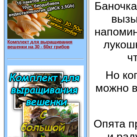
Баночка
вызы
напомин
лукошк
Комплект для выращивания
вешенки на 30 - 60кг грибов
ч
Но ко
можно в
Опята п
и рад