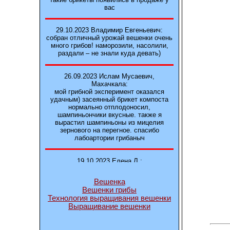
вас
29.10.2023 Владимир Евгеньевич:
собран отличный урожай вешенки очень
много грибов! наморозили, насолили,
раздали – не знали куда девать)
26.09.2023 Ислам Мусаевич,
Махачкала:
мой грибной эксперимент оказался
удачным) засеянный брикет компоста
нормально отплодоносил,
шампиньончики вкусные. также я
вырастил шампиньоны из мицелия
зернового на перегное. спасибо
лабоартории грибаныч
19.10.2023 Елена Л.:
Брали у вас в фирме 3 сорта вешенок
М5, Нк-35, КТ3. Урожай был хороший в
Вешенка
2-3 волны
Вешенки грибы
Технология выращивания вешенки
Выращивание вешенки
14.10.2023 Александр:
шампиньоны выросли из брикета,
отличные сочные грибы! рекомендую,
заказывайте