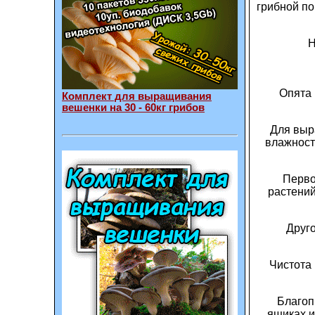
грибной по
Н
Опята 
Комплект для выращивания
вешенки на 30 - 60кг грибов
Для выр
влажност
Перво
растений
Друго
Чистота
Благоп
ящиках и