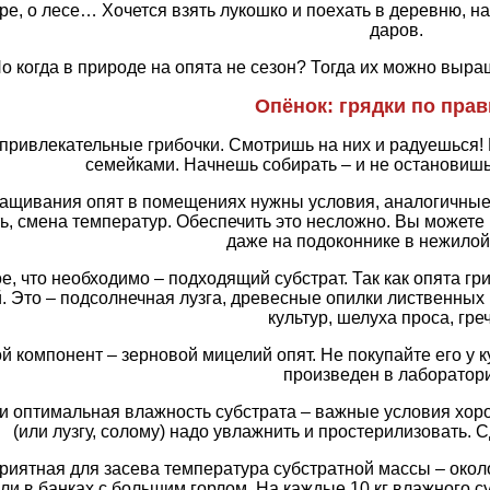
ре, о лесе… Хочется взять лукошко и поехать в деревню, н
даров.
о когда в природе на опята не сезон? Тогда их можно выра
Опёнок: грядки по пра
привлекательные грибочки. Смотришь на них и радуешься! 
семейками. Начнешь собирать – и не остановишьс
ащивания опят в помещениях нужны условия, аналогичные 
ь, смена температур. Обеспечить это несложно. Вы можете 
даже на подоконнике в нежилой
е, что необходимо – подходящий субстрат. Так как опята 
. Это – подсолнечная лузга, древесные опилки лиственных 
культур, шелуха проса, гре
й компонент – зерновой мицелий опят. Не покупайте его у 
произведен в лаборатор
 и оптимальная влажность субстрата – важные условия хор
(или лузгу, солому) надо увлажнить и простерилизовать. 
риятная для засева температура субстратной массы – около
ли в банках с большим горлом. На каждые 10 кг влажного с