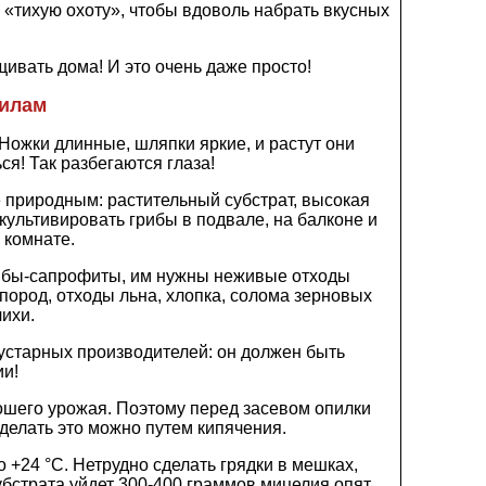
а «тихую охоту», чтобы вдоволь набрать вкусных
щивать дома! И это очень даже просто!
вилам
Ножки длинные, шляпки яркие, и растут они
я! Так разбегаются глаза!
природным: растительный субстрат, высокая
культивировать грибы в подвале, на балконе и
 комнате.
грибы-сапрофиты, им нужны неживые отходы
пород, отходы льна, хлопка, солома зерновых
чихи.
кустарных производителей: он должен быть
ии!
ошего урожая. Поэтому перед засевом опилки
Сделать это можно путем кипячения.
 +24 °C. Нетрудно сделать грядки в мешках,
убстрата уйдет 300-400 граммов мицелия опят.