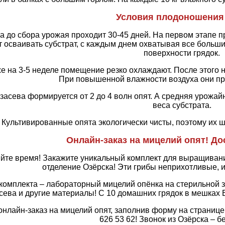
Условия плодоношения
ва до сбора урожая проходит 30-45 дней. На первом этапе 
т осваивать субстрат, с каждым днем охватывая все больши
поверхности грядок.
е на 3-5 неделе помещение резко охлаждают. После этого 
При повышенной влажности воздуха они пр
 засева формируется от 2 до 4 волн опят. А средняя урожай
веса субстрата.
Культивированные опята экологически чисты, поэтому их ш
Онлайн-заказ на мицелий опят! До
йте время! Закажите уникальный комплект для выращивания
отделение Озёрска! Эти грибы неприхотливые, и
 комплекта – лабораторный мицелий опёнка на стерильной з
сева и другие материалы! С 10 домашних грядок в мешках В
онлайн-заказ на мицелий опят, заполнив форму на странице
626 53 62! Звонок из Озёрска – б