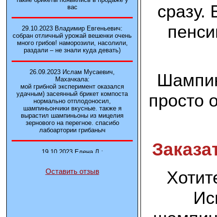
сразу.
вас
пенси
29.10.2023 Владимир Евгеньевич:
собран отличный урожай вешенки очень
много грибов! наморозили, насолили,
раздали – не знали куда девать)
26.09.2023 Ислам Мусаевич,
Шампин
Махачкала:
мой грибной эксперимент оказался
удачным) засеянный брикет компоста
просто 
нормально отплодоносил,
шампиньончики вкусные. также я
вырастил шампиньоны из мицелия
зернового на перегное. спасибо
лабоартории грибаныч
Заказа
19.10.2023 Елена Л.:
Брали у вас в фирме 3 сорта вешенок
М5, Нк-35, КТ3. Урожай был хороший в
Хотит
Оставить отзыв
2-3 волны
Ис
14.10.2023 Александр:
шампиньоны выросли из брикета,
отличные сочные грибы! рекомендую,
заказывайте