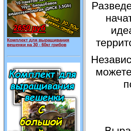
Разведе
нача
иде
террит
Комплект для выращивания
вешенки на 30 - 60кг грибов
Независ
можете
п
Вырас