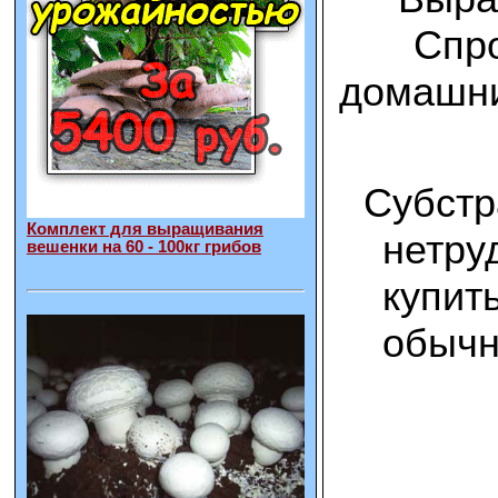
Спро
домашни
Субстр
Комплект для выращивания
нетру
вешенки на 60 - 100кг грибов
купит
обычн