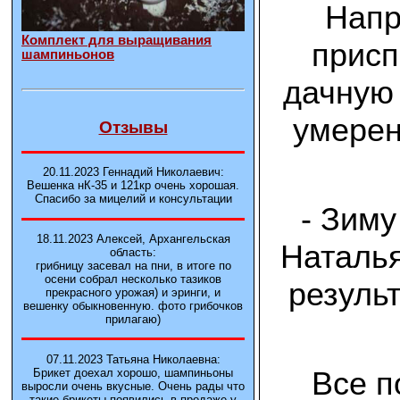
Напр
Комплект для выращивания
прис
шампиньонов
дачную 
умерен
Отзывы
20.11.2023 Геннадий Николаевич:
Вешенка нК-35 и 121кp очень хорошая.
Спасибо за мицелий и консультации
- Зиму
18.11.2023 Алексей, Архангельская
Наталья
область:
грибницу засевал на пни, в итоге по
осени собрал несколько тазиков
резуль
прекрасного урожая) и эринги, и
вешенку обыкновенную. фото грибочков
прилагаю)
07.11.2023 Татьяна Николаевна:
Все п
Брикет доехал хорошо, шампиньоны
выросли очень вкусные. Очень рады что
такие брикеты появились в продаже у