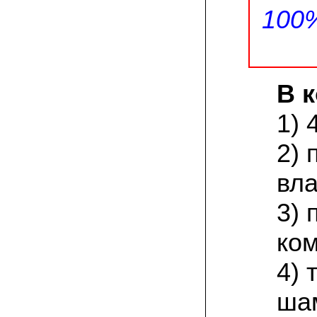
спиленные пни. Во второй декаде
100
сентября грибы проросли, первыми
появились вешенки,а вслед за ними
шиитакке. Сварили суп, нажарили
грибов) А опята ждем к заморозкам,у
них ниже температура плодоношения.
В 
29.09.2022 Ольга, Архангельск:
Всегда хотели свои зимние опята.
Заказали в «Грибаныче» мицелий
1) 
зерновой. Вот, сейчас собираем первую
партию грибочков
2) 
20.09.2022 Владимир Михайлович,
Тверь:
вла
Вторую осень я собираю вешенки с
пней, очень довольный, урожай
превосходного качества. Понравилось
3) 
что все просто, без всякой мороки. В
лес ходить не надо. Хорошо когда есть
ком
свои грибы!
4) 
06.09.2022 Александр, Южно-
Сахалинск:
хорошие мини-грядки для выращивания
ша
шампиньонов, урожай порадовал. также
доволен опятами. с наступлением