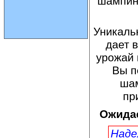
шампин
10.10.2023 Олег, Оренбургская область:
урожаем доволен. выращивал на
соломе в мешках. будем заказывать
Уникальн
еще
дает 
15.09.2023 Сергей Геннадьевич:
Мы попробовали мицелий вешенки
королевской посеять в дерн и на
урожай 
удивление- они в нем выроасли! Это
очень необычно) спасибо!
Вы п
09.09.2023 Людмила Анатольевна:
У меня получилось вырастить зимние
шам
опята на пнях березы. Посадила
мицелий рано весной на мокрые пеньки.
Рыла лунки, устилала сырыми
пр
опилками и ставила пни в них. Грибы
появлялись каждый год пока пеньки не
рассыпались полностью
Ожидае
12.10.2022 Дмитрий, Москва:
Мицелий забирал самовывозом в
Новомосковске, взял вешенку, шиитаке
Наде
и зимние опята. Засеял в мае на