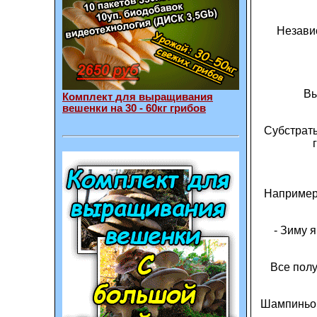
Незави
Вы
Комплект для выращивания
вешенки на 30 - 60кг грибов
Субстраты
Например,
- Зиму 
Все полу
Шампиньон