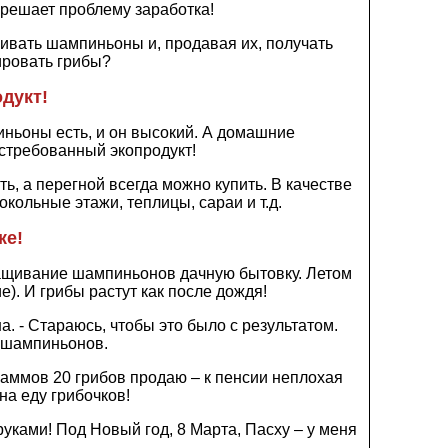
 решает проблему заработка!
ивать шампиньоны и, продавая их, получать
ировать грибы?
дукт!
иньоны есть, и он высокий. А домашние
стребованный экопродукт!
, а перегной всегда можно купить. В качестве
ольные этажи, теплицы, сараи и т.д.
ке!
ращивание шампиньонов дачную бытовку. Летом
е). И грибы растут как после дождя!
а. - Стараюсь, чтобы это было с результатом.
м шампиньонов.
граммов 20 грибов продаю – к пенсии неплохая
на еду грибочков!
ками! Под Новый год, 8 Марта, Пасху – у меня