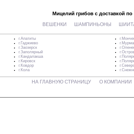
Мицелий грибов с доставкой по
ВЕШЕНКИ
ШАМПИНЬОНЫ
ШИИТ
г.Апатиты
г.Монче
г.Гаджиево
г.Мурма
г.Заозерск
г.Олене
г.Заполярный
г.Остро
г.Кандалакша
г.Поляр
г.Кировск
г.Поляр
г.Ковдор
г.Север
г.Кола
г.Снежн
НА ГЛАВНУЮ СТРАНИЦУ
О КОМПАНИИ