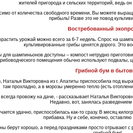
жителей пригорода и сельских территорий, ведь он
симо от количества свободного времени, Вы можете выращ
прибыль! Разве это не повод культив
Востребованный экопро
растить урожай можно всего за 6-7 недель. Спрос на шамп
культивированные грибы ценятся дорого. Это во
 для шампиньонов доступны – компост нетрудно приготовить
грибоводческого помещения обычно используют подвалы, цок
Грибной бум в бытов
 Наталья Викторовна из г. Апатиты приспособила под вы
там прохладно, а в морозы умеренно тепло (есть отоплени
я всегда провожу на даче, - рассказывает Наталья Викторовн
Недавно, вот, занялась разведение
чается удачно, приспособилась как-то сразу. В месяц кило
прибавка. Ну и себе, конечно, оставляю 
ы берут хорошо, а перед праздниками просто отрывают с ру
грибной бум!