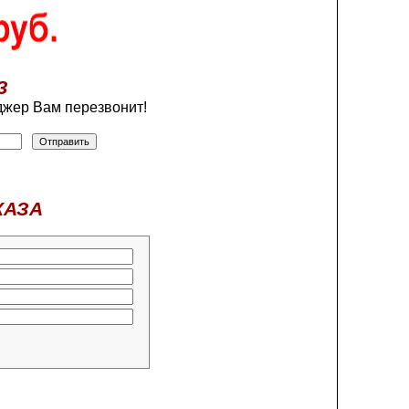
З
жер Вам перезвонит!
КАЗА