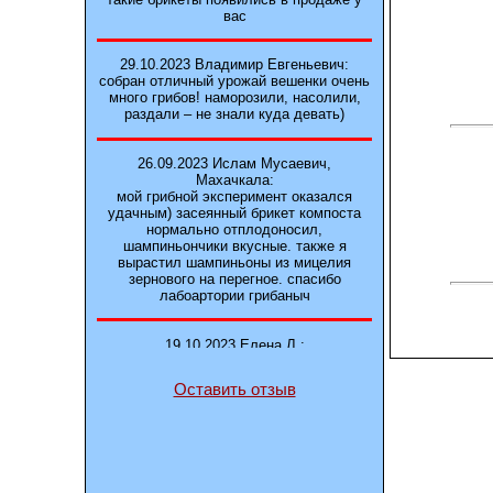
вас
29.10.2023 Владимир Евгеньевич:
собран отличный урожай вешенки очень
много грибов! наморозили, насолили,
раздали – не знали куда девать)
26.09.2023 Ислам Мусаевич,
Махачкала:
мой грибной эксперимент оказался
удачным) засеянный брикет компоста
нормально отплодоносил,
шампиньончики вкусные. также я
вырастил шампиньоны из мицелия
зернового на перегное. спасибо
лабоартории грибаныч
19.10.2023 Елена Л.:
Брали у вас в фирме 3 сорта вешенок
М5, Нк-35, КТ3. Урожай был хороший в
Оставить отзыв
2-3 волны
14.10.2023 Александр:
шампиньоны выросли из брикета,
отличные сочные грибы! рекомендую,
заказывайте