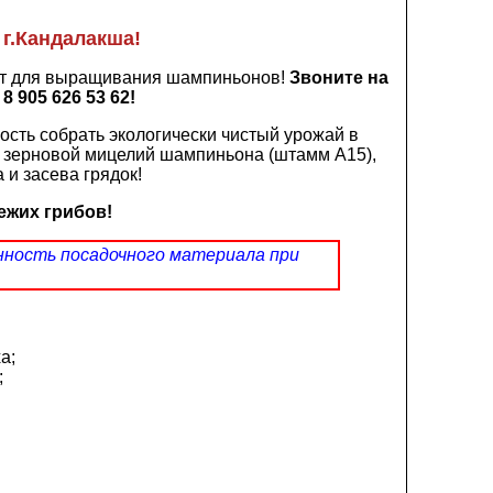
г.Кандалакша!
ект для выращивания шампиньонов!
Звоните на
 905 626 53 62!
ость собрать экологически чистый урожай в
й зерновой мицелий шампиньона (штамм А15),
и засева грядок!
ежих грибов!
нность посадочного материала при
а;
;