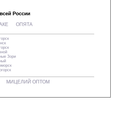
 всей России
АКЕ
ОПЯТА
горск
нск
горск
вной
ные Зори
ный
оморск
огорск
МИЦЕЛИЙ ОПТОМ