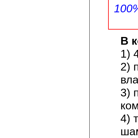
спиленные пни. Во второй декаде
100
сентября грибы проросли, первыми
появились вешенки,а вслед за ними
шиитакке. Сварили суп, нажарили
грибов) А опята ждем к заморозкам,у
них ниже температура плодоношения.
В 
29.09.2022 Ольга, Архангельск:
Всегда хотели свои зимние опята.
Заказали в «Грибаныче» мицелий
1) 
зерновой. Вот, сейчас собираем первую
партию грибочков
2) 
20.09.2022 Владимир Михайлович,
Тверь:
вла
Вторую осень я собираю вешенки с
пней, очень довольный, урожай
превосходного качества. Понравилось
3) 
что все просто, без всякой мороки. В
лес ходить не надо. Хорошо когда есть
ком
свои грибы!
4) 
06.09.2022 Александр, Южно-
Сахалинск:
хорошие мини-грядки для выращивания
ша
шампиньонов, урожай порадовал. также
доволен опятами. с наступлением