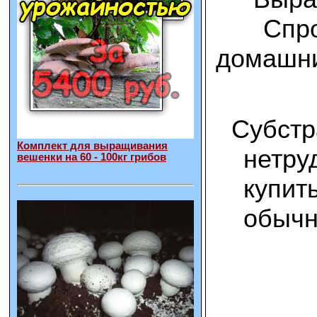
Спро
домашни
Субстр
Комплект для выращивания
нетру
вешенки на 60 - 100кг грибов
купит
обычн