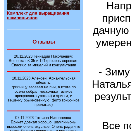
Напр
Комплект для выращивания
прис
шампиньонов
дачную 
умерен
Отзывы
20.11.2023 Геннадий Николаевич:
Вешенка нК-35 и 121кp очень хорошая.
Спасибо за мицелий и консультации
- Зиму
18.11.2023 Алексей, Архангельская
Наталья
область:
грибницу засевал на пни, в итоге по
осени собрал несколько тазиков
резуль
прекрасного урожая) и эринги, и
вешенку обыкновенную. фото грибочков
прилагаю)
07.11.2023 Татьяна Николаевна:
Все п
Брикет доехал хорошо, шампиньоны
выросли очень вкусные. Очень рады что
такие брикеты появились в продаже у