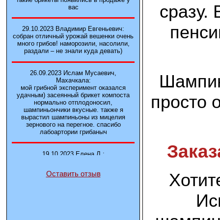
сразу.
вас
пенси
29.10.2023 Владимир Евгеньевич:
собран отличный урожай вешенки очень
много грибов! наморозили, насолили,
раздали – не знали куда девать)
26.09.2023 Ислам Мусаевич,
Шампин
Махачкала:
мой грибной эксперимент оказался
удачным) засеянный брикет компоста
просто 
нормально отплодоносил,
шампиньончики вкусные. также я
вырастил шампиньоны из мицелия
зернового на перегное. спасибо
лабоартории грибаныч
Заказ
19.10.2023 Елена Л.:
Брали у вас в фирме 3 сорта вешенок
М5, Нк-35, КТ3. Урожай был хороший в
Хотит
Оставить отзыв
2-3 волны
Ис
14.10.2023 Александр:
шампиньоны выросли из брикета,
отличные сочные грибы! рекомендую,
заказывайте