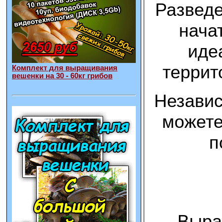
Разведе
нача
иде
террит
Комплект для выращивания
вешенки на 30 - 60кг грибов
Независ
можете
п
Вырас