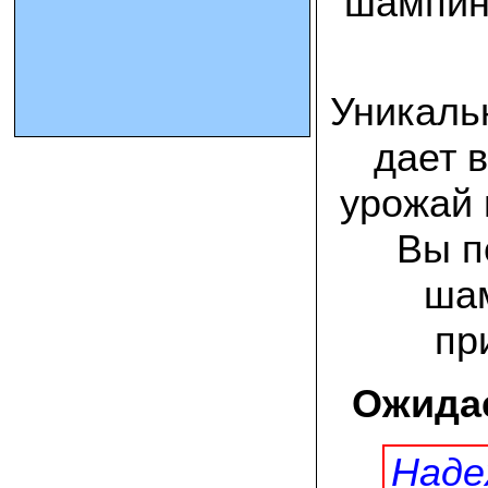
шампин
10.10.2023 Олег, Оренбургская область:
урожаем доволен. выращивал на
соломе в мешках. будем заказывать
Уникальн
еще
дает 
15.09.2023 Сергей Геннадьевич:
Мы попробовали мицелий вешенки
королевской посеять в дерн и на
урожай 
удивление- они в нем выроасли! Это
очень необычно) спасибо!
Вы п
09.09.2023 Людмила Анатольевна:
У меня получилось вырастить зимние
шам
опята на пнях березы. Посадила
мицелий рано весной на мокрые пеньки.
Рыла лунки, устилала сырыми
пр
опилками и ставила пни в них. Грибы
появлялись каждый год пока пеньки не
рассыпались полностью
Ожидае
12.10.2022 Дмитрий, Москва:
Мицелий забирал самовывозом в
Новомосковске, взял вешенку, шиитаке
Наде
и зимние опята. Засеял в мае на