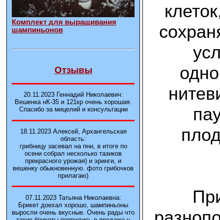
клеток
Комплект для выращивания
сохран
шампиньонов
усл
одно
Отзывы
нитев
20.11.2023 Геннадий Николаевич:
Вешенка нК-35 и 121кp очень хорошая.
пау
Спасибо за мицелий и консультации
плод
18.11.2023 Алексей, Архангельская
область:
грибницу засевал на пни, в итоге по
осени собрал несколько тазиков
прекрасного урожая) и эринги, и
вешенку обыкновенную. фото грибочков
прилагаю)
При
07.11.2023 Татьяна Николаевна:
Брикет доехал хорошо, шампиньоны
разнопо
выросли очень вкусные. Очень рады что
такие брикеты появились в продаже у