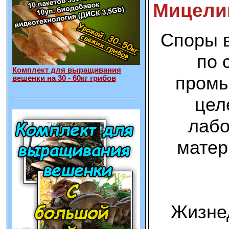
Мицелий
Споры в
по 
Комплект для выращивания
промы
вешенки на 30 - 60кг грибов
цел
лабо
матер
Жизнед