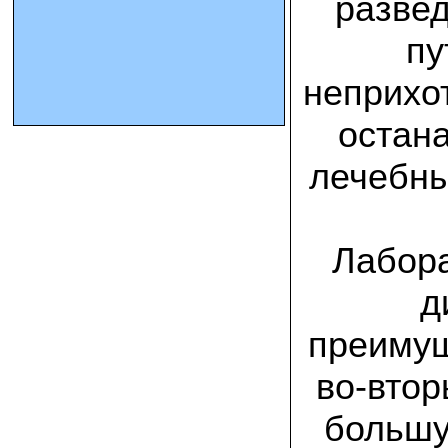
развед
пу
10.10.2023 Олег, Оренбургская область:
урожаем доволен. выращивал на
соломе в мешках. будем заказывать
неприхот
еще
остана
15.09.2023 Сергей Геннадьевич:
Мы попробовали мицелий вешенки
лечебны
королевской посеять в дерн и на
удивление- они в нем выроасли! Это
очень необычно) спасибо!
09.09.2023 Людмила Анатольевна:
Лабора
У меня получилось вырастить зимние
опята на пнях березы. Посадила
мицелий рано весной на мокрые пеньки.
д
Рыла лунки, устилала сырыми
опилками и ставила пни в них. Грибы
появлялись каждый год пока пеньки не
преимущ
рассыпались полностью
во-втор
12.10.2022 Дмитрий, Москва:
Мицелий забирал самовывозом в
большу
Новомосковске, взял вешенку, шиитаке
и зимние опята. Засеял в мае на