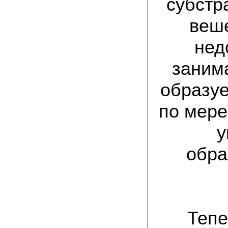
субстр
присылают печатную инструкцию.
веше
12.02.2022 Ольга, Москва:
Попробовали опята, мы их посеяли на
пнях. Сорт фламмулина- зимний опенок
нед
хорошо приживается на лиственных
породах древесины. По качеству,
занима
аромату опята прекрасные!
образуе
05.02.2022 Денис:
Благодарю за мицелий, неожиданно
приятно что посылка дошла за 5 дней!
по мере
Посею вешенку в ванной, там и
влажность и температура подходящи)
у
18.01.2022 Наталья:
Спасибо за прекрасный подарок к
обра
Новому году! Заказ получила вовремя)))
Как убедилась, вешенки прекрасно
растут в комнатных условиях!
26.12.2021 Иван, Тюменская область:
Никогда не собирал грибы в лесу да и
опасаюсь.Но грибы очень люблю.
Тепе
Попробую вырастить шампиньоны из
засеянного брикета. Хорошо что такой