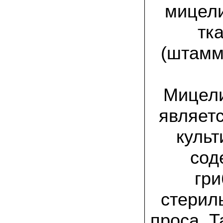
спиленные пни. Во второй декаде
мицели
сентября грибы проросли, первыми
появились вешенки,а вслед за ними
шиитакке. Сварили суп, нажарили
тк
грибов) А опята ждем к заморозкам,у
них ниже температура плодоношения.
(штамм
29.09.2022 Ольга, Архангельск:
Всегда хотели свои зимние опята.
Заказали в «Грибаныче» мицелий
зерновой. Вот, сейчас собираем первую
Мицели
партию грибочков
являет
20.09.2022 Владимир Михайлович,
Тверь:
Вторую осень я собираю вешенки с
культ
пней, очень довольный, урожай
превосходного качества. Понравилось
что все просто, без всякой мороки. В
сод
лес ходить не надо. Хорошо когда есть
свои грибы!
гр
06.09.2022 Александр, Южно-
стерил
Сахалинск:
хорошие мини-грядки для выращивания
шампиньонов, урожай порадовал. также
проса. 
доволен опятами. с наступлением