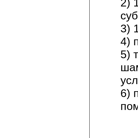
2) 
залежавшийся навоз годичной давности.
грядки в открытом грунте. по
необходимости поливаю их в
суб
засушливую погоду. с 6 кв. м прошлым
летом собрала 130 кг свежих грибов. в
3) 
этом году снова в грибаныче заказала и
посеяла мицелий
4) 
29.06.2021 Анна Анатольевна, Курская
область:
5)
хорошо вращивать вешенку на
малинвых, вишневых веточках.
предварительно хорошенько их
ша
измельчить. по такому методу с за
сезон собираю несколько ведер грибов
с квадратного метра. вот и в этом году
усл
уже две грядки таких приготовила!
6) 
17.06.2021 Георгий Петрович:
я от Москвы к северу живу. у нас земли
по
все бедные по составу. малосолнечный
огородный участок. овощи, ягоды не
особо растут без солнца. а для грибов
самое то. вешенки так совсем
неприхотливые, шиитаке тоже. поэтому
и выращиваю. заказывайте мицелий, в
Грибаныче он отличный!