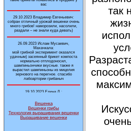
вас
так 
29.10.2023 Владимир Евгеньевич:
жиз
собран отличный урожай вешенки очень
много грибов! наморозили, насолили,
раздали – не знали куда девать)
испол
26.09.2023 Ислам Мусаевич,
усл
Махачкала:
мой грибной эксперимент оказался
Разраст
удачным) засеянный брикет компоста
нормально отплодоносил,
шампиньончики вкусные. также я
способн
вырастил шампиньоны из мицелия
зернового на перегное. спасибо
лабоартории грибаныч
максим
19.10.2023 Елена Л.:
Брали у вас в фирме 3 сорта вешенок
М5, Нк-35, КТ3. Урожай был хороший в
Вешенка
2-3 волны
Искус
Вешенки грибы
Технология выращивания вешенки
очен
Выращивание вешенки
14.10.2023 Александр:
шампиньоны выросли из брикета,
отличные сочные грибы! рекомендую,
заказывайте