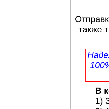
Великолепно, потрясающий вкус!
Маринуем так: на литровую банку
свежесобранной вешенки – поллитра
воды, 1 стол. ложка соли, 1 стол. ложка
сахара; довести до кипения, на
Отправк
маленьком огне кипятим 25 минут, затем
добавляем по 4 горошины черного и
также 
душистого перцев, 2-3 лавровых листа и
вливаем столовую ложку уксуса.
Вешенки перекладываем в стеклянную
банку объемом 0,5 литра, заливаем
маринадом, даем остыть, а затем
убираем на сутки в холодильник.
Чудесная закуска готова! Особенно
Наде
хороши маринованные вешенки под
отварную картошку или картофельное
пюре!
100
08.07.2021 Александр Петрович, Сургут:
мне посоветовали мицелий зимнего
опенка, так как регион у нас суровый по
климату. лето прохладное, да и быстро
тепло заканчивается. заказом я
В 
доволен, зимний опенок уже пророс на
древесине.
1) 
03.07.2021 Наталья Викторовна:
для разведения шампиньонов применяю