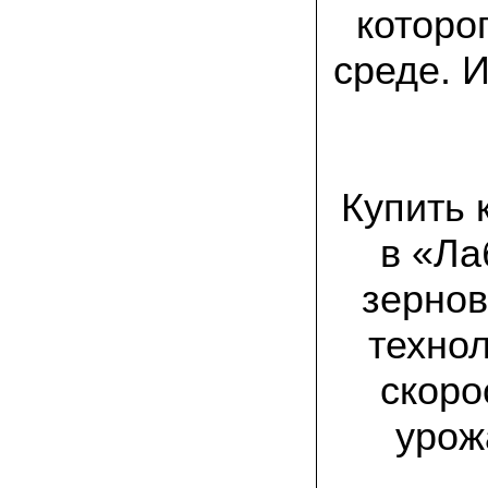
товар есть на сайте грибаныча
которо
03.12.2021 Валентин Иванович:
среде. 
сколько раз меня обманывали в
интернете, но тут все честно! мне
прислали отличный мицелий вешенки на
зерне. Спасибо от души! а грибочки уже
растут!
15.11.2021 Виталий, Тульская область:
Купить 
я сам приехал в офис продаж, взял
себе маленькую засеянную грядку.
шампиньоны на ней начали появляться
в «Ла
через 3 недели. необычно что грибы
растут вот так, в домашних условиях!
зернов
19.10.2021 Андрей, Краснодарский край:
Доволен покупкой, продают хороший
технол
сильный мицелий опят. Я выращиваю
опята в банках на балконе. Спасибо
скоро
22.07.2021 Константин, Санкт-Петербург:
урож
Вешенка получилась «бомба»! Крупная,
сочная, хрустит! Понравилось, что
скороспелая. Грибочки отлично
замариновались с солью и специями!