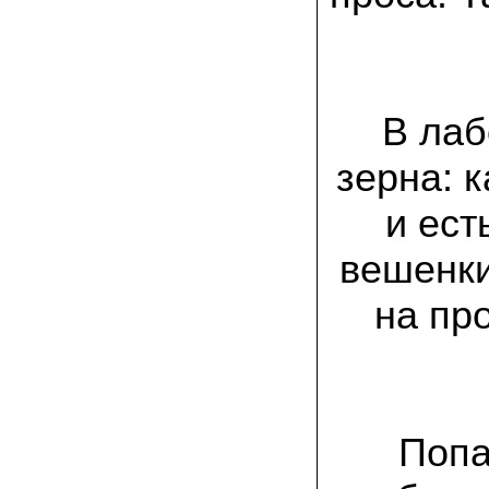
заморозков они начали плодоносить на
пнях
23.07.2022 Юлия:
Спасибо за мицелий королевской
вешенки! У нас выросли замечательные
грибы!
В лаб
зерна: 
15.06.2022 Егор, Липецкая область:
Покупаем семена в грибаныче не один
уже раз. Все хорошо! Быстрая доставка
и ес
и качество отличное
вешенки
26.05.2022 Алла Андреевна,
Костромская область:
Сеяла весной в открытый грунт зимний
на пр
опенок на древесину березы, на спилы
бревен и урожай уже начала собирать
вот на днях. Вкуснее грибов мы не
пробовали. Спасибо вам!
24.02.2022 Виктор Николаевич:
Доволен собранным урожаем
Попа
шампиньонов, я брал засеяный брикет.
Грибы вкусные и сочные, собирал в 3
волны. Хорошо что с брикетом