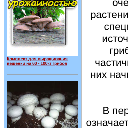
оче
растени
спец
источ
гри
частич
Комплект для выращивания
вешенки на 60 - 100кг грибов
них нач
В пе
означает