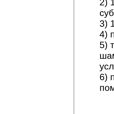
2) 
залежавшийся навоз годичной давности.
грядки в открытом грунте. по
необходимости поливаю их в
суб
засушливую погоду. с 6 кв. м прошлым
летом собрала 130 кг свежих грибов. в
3) 
этом году снова в грибаныче заказала и
посеяла мицелий
4) 
29.06.2021 Анна Анатольевна, Курская
область:
5)
хорошо вращивать вешенку на
малинвых, вишневых веточках.
предварительно хорошенько их
ша
измельчить. по такому методу с за
сезон собираю несколько ведер грибов
с квадратного метра. вот и в этом году
усл
уже две грядки таких приготовила!
6) 
17.06.2021 Георгий Петрович:
я от Москвы к северу живу. у нас земли
по
все бедные по составу. малосолнечный
огородный участок. овощи, ягоды не
особо растут без солнца. а для грибов
самое то. вешенки так совсем
неприхотливые, шиитаке тоже. поэтому
и выращиваю. заказывайте мицелий, в
Грибаныче он отличный!