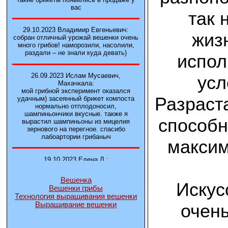
вас
так 
29.10.2023 Владимир Евгеньевич:
жиз
собран отличный урожай вешенки очень
много грибов! наморозили, насолили,
раздали – не знали куда девать)
испол
26.09.2023 Ислам Мусаевич,
усл
Махачкала:
мой грибной эксперимент оказался
Разраст
удачным) засеянный брикет компоста
нормально отплодоносил,
шампиньончики вкусные. также я
способн
вырастил шампиньоны из мицелия
зернового на перегное. спасибо
лабоартории грибаныч
максим
19.10.2023 Елена Л.:
Брали у вас в фирме 3 сорта вешенок
М5, Нк-35, КТ3. Урожай был хороший в
Вешенка
2-3 волны
Искус
Вешенки грибы
Технология выращивания вешенки
очен
Выращивание вешенки
14.10.2023 Александр:
шампиньоны выросли из брикета,
отличные сочные грибы! рекомендую,
заказывайте