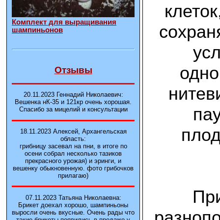
клеток
Комплект для выращивания
сохран
шампиньонов
усл
одно
Отзывы
нитев
20.11.2023 Геннадий Николаевич:
Вешенка нК-35 и 121кp очень хорошая.
пау
Спасибо за мицелий и консультации
плод
18.11.2023 Алексей, Архангельская
область:
грибницу засевал на пни, в итоге по
осени собрал несколько тазиков
прекрасного урожая) и эринги, и
вешенку обыкновенную. фото грибочков
прилагаю)
При
07.11.2023 Татьяна Николаевна:
Брикет доехал хорошо, шампиньоны
разнопо
выросли очень вкусные. Очень рады что
такие брикеты появились в продаже у