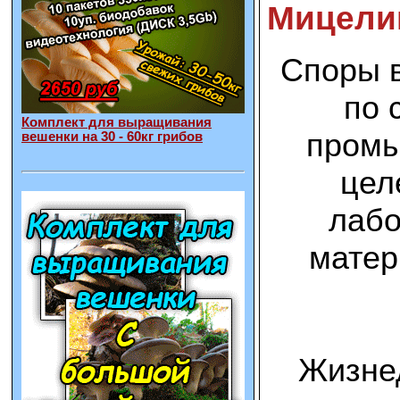
Мицелий
Споры в
по 
Комплект для выращивания
промы
вешенки на 30 - 60кг грибов
цел
лабо
матер
Жизнед