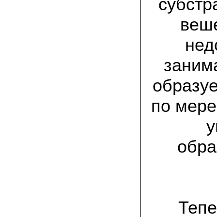
субстр
присылают печатную инструкцию.
веше
12.02.2022 Ольга, Москва:
Попробовали опята, мы их посеяли на
пнях. Сорт фламмулина- зимний опенок
нед
хорошо приживается на лиственных
породах древесины. По качеству,
занима
аромату опята прекрасные!
образуе
05.02.2022 Денис:
Благодарю за мицелий, неожиданно
приятно что посылка дошла за 5 дней!
по мере
Посею вешенку в ванной, там и
влажность и температура подходящи)
у
18.01.2022 Наталья:
Спасибо за прекрасный подарок к
обра
Новому году! Заказ получила вовремя)))
Как убедилась, вешенки прекрасно
растут в комнатных условиях!
26.12.2021 Иван, Тюменская область:
Никогда не собирал грибы в лесу да и
опасаюсь.Но грибы очень люблю.
Тепе
Попробую вырастить шампиньоны из
засеянного брикета. Хорошо что такой