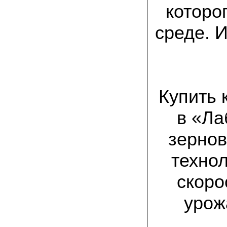
товар есть на сайте грибаныча
которо
03.12.2021 Валентин Иванович:
среде. 
сколько раз меня обманывали в
интернете, но тут все честно! мне
прислали отличный мицелий вешенки на
зерне. Спасибо от души! а грибочки уже
растут!
15.11.2021 Виталий, Тульская область:
Купить 
я сам приехал в офис продаж, взял
себе маленькую засеянную грядку.
шампиньоны на ней начали появляться
в «Ла
через 3 недели. необычно что грибы
растут вот так, в домашних условиях!
зернов
19.10.2021 Андрей, Краснодарский край:
Доволен покупкой, продают хороший
технол
сильный мицелий опят. Я выращиваю
опята в банках на балконе. Спасибо
скоро
22.07.2021 Константин, Санкт-Петербург:
урож
Вешенка получилась «бомба»! Крупная,
сочная, хрустит! Понравилось, что
скороспелая. Грибочки отлично
замариновались с солью и специями!