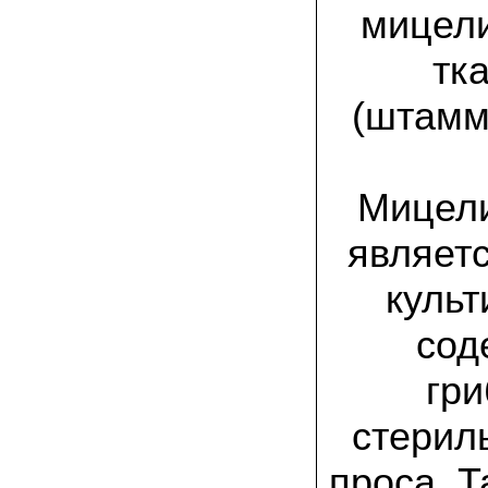
спиленные пни. Во второй декаде
мицели
сентября грибы проросли, первыми
появились вешенки,а вслед за ними
шиитакке. Сварили суп, нажарили
тк
грибов) А опята ждем к заморозкам,у
них ниже температура плодоношения.
(штамм
29.09.2022 Ольга, Архангельск:
Всегда хотели свои зимние опята.
Заказали в «Грибаныче» мицелий
зерновой. Вот, сейчас собираем первую
Мицели
партию грибочков
являет
20.09.2022 Владимир Михайлович,
Тверь:
Вторую осень я собираю вешенки с
культ
пней, очень довольный, урожай
превосходного качества. Понравилось
что все просто, без всякой мороки. В
сод
лес ходить не надо. Хорошо когда есть
свои грибы!
гр
06.09.2022 Александр, Южно-
стерил
Сахалинск:
хорошие мини-грядки для выращивания
шампиньонов, урожай порадовал. также
проса. 
доволен опятами. с наступлением