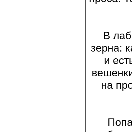
заморозков они начали плодоносить на
пнях
23.07.2022 Юлия:
Спасибо за мицелий королевской
вешенки! У нас выросли замечательные
грибы!
В лаб
зерна: 
15.06.2022 Егор, Липецкая область:
Покупаем семена в грибаныче не один
уже раз. Все хорошо! Быстрая доставка
и ес
и качество отличное
вешенки
26.05.2022 Алла Андреевна,
Костромская область:
Сеяла весной в открытый грунт зимний
на пр
опенок на древесину березы, на спилы
бревен и урожай уже начала собирать
вот на днях. Вкуснее грибов мы не
пробовали. Спасибо вам!
24.02.2022 Виктор Николаевич:
Доволен собранным урожаем
Попа
шампиньонов, я брал засеяный брикет.
Грибы вкусные и сочные, собирал в 3
волны. Хорошо что с брикетом