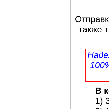
Великолепно, потрясающий вкус!
Маринуем так: на литровую банку
свежесобранной вешенки – поллитра
воды, 1 стол. ложка соли, 1 стол. ложка
сахара; довести до кипения, на
Отправк
маленьком огне кипятим 25 минут, затем
добавляем по 4 горошины черного и
также 
душистого перцев, 2-3 лавровых листа и
вливаем столовую ложку уксуса.
Вешенки перекладываем в стеклянную
банку объемом 0,5 литра, заливаем
маринадом, даем остыть, а затем
убираем на сутки в холодильник.
Чудесная закуска готова! Особенно
Наде
хороши маринованные вешенки под
отварную картошку или картофельное
пюре!
100
08.07.2021 Александр Петрович, Сургут:
мне посоветовали мицелий зимнего
опенка, так как регион у нас суровый по
климату. лето прохладное, да и быстро
тепло заканчивается. заказом я
В 
доволен, зимний опенок уже пророс на
древесине.
1) 
03.07.2021 Наталья Викторовна:
для разведения шампиньонов применяю