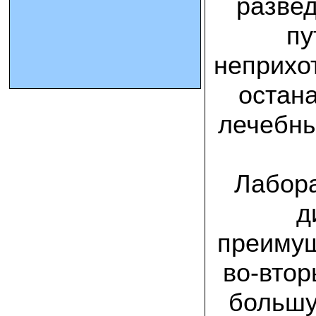
развед
пу
10.10.2023 Олег, Оренбургская область:
урожаем доволен. выращивал на
соломе в мешках. будем заказывать
неприхот
еще
остана
15.09.2023 Сергей Геннадьевич:
Мы попробовали мицелий вешенки
лечебны
королевской посеять в дерн и на
удивление- они в нем выроасли! Это
очень необычно) спасибо!
09.09.2023 Людмила Анатольевна:
Лабора
У меня получилось вырастить зимние
опята на пнях березы. Посадила
мицелий рано весной на мокрые пеньки.
д
Рыла лунки, устилала сырыми
опилками и ставила пни в них. Грибы
появлялись каждый год пока пеньки не
преимущ
рассыпались полностью
во-втор
12.10.2022 Дмитрий, Москва:
Мицелий забирал самовывозом в
большу
Новомосковске, взял вешенку, шиитаке
и зимние опята. Засеял в мае на