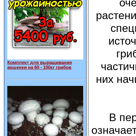
оче
растени
спец
источ
гри
частич
Комплект для выращивания
вешенки на 60 - 100кг грибов
них нач
В пе
означает