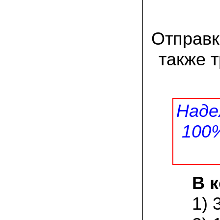
Великолепно, потрясающий вкус!
Маринуем так: на литровую банку
свежесобранной вешенки – поллитра
воды, 1 стол. ложка соли, 1 стол. ложка
сахара; довести до кипения, на
Отправк
маленьком огне кипятим 25 минут, затем
добавляем по 4 горошины черного и
также 
душистого перцев, 2-3 лавровых листа и
вливаем столовую ложку уксуса.
Вешенки перекладываем в стеклянную
банку объемом 0,5 литра, заливаем
маринадом, даем остыть, а затем
убираем на сутки в холодильник.
Чудесная закуска готова! Особенно
Наде
хороши маринованные вешенки под
отварную картошку или картофельное
пюре!
100
08.07.2021 Александр Петрович, Сургут:
мне посоветовали мицелий зимнего
опенка, так как регион у нас суровый по
климату. лето прохладное, да и быстро
тепло заканчивается. заказом я
В 
доволен, зимний опенок уже пророс на
древесине.
1) 
03.07.2021 Наталья Викторовна:
для разведения шампиньонов применяю