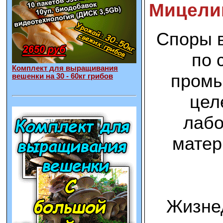
Мицелий
Споры в
по 
Комплект для выращивания
промы
вешенки на 30 - 60кг грибов
цел
лабо
матер
Жизнед