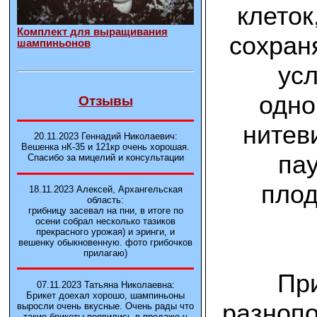
клеток
Комплект для выращивания
сохран
шампиньонов
усл
одно
Отзывы
нитев
20.11.2023 Геннадий Николаевич:
Вешенка нК-35 и 121кp очень хорошая.
пау
Спасибо за мицелий и консультации
плод
18.11.2023 Алексей, Архангельская
область:
грибницу засевал на пни, в итоге по
осени собрал несколько тазиков
прекрасного урожая) и эринги, и
вешенку обыкновенную. фото грибочков
прилагаю)
При
07.11.2023 Татьяна Николаевна:
Брикет доехал хорошо, шампиньоны
разнопо
выросли очень вкусные. Очень рады что
такие брикеты появились в продаже у