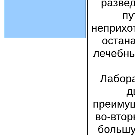
развед
пу
10.10.2023 Олег, Оренбургская область:
урожаем доволен. выращивал на
соломе в мешках. будем заказывать
неприхот
еще
остана
15.09.2023 Сергей Геннадьевич:
Мы попробовали мицелий вешенки
лечебны
королевской посеять в дерн и на
удивление- они в нем выроасли! Это
очень необычно) спасибо!
09.09.2023 Людмила Анатольевна:
Лабора
У меня получилось вырастить зимние
опята на пнях березы. Посадила
мицелий рано весной на мокрые пеньки.
д
Рыла лунки, устилала сырыми
опилками и ставила пни в них. Грибы
появлялись каждый год пока пеньки не
преимущ
рассыпались полностью
во-втор
12.10.2022 Дмитрий, Москва:
Мицелий забирал самовывозом в
большу
Новомосковске, взял вешенку, шиитаке
и зимние опята. Засеял в мае на