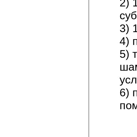
2) 
залежавшийся навоз годичной давности.
грядки в открытом грунте. по
необходимости поливаю их в
суб
засушливую погоду. с 6 кв. м прошлым
летом собрала 130 кг свежих грибов. в
3) 
этом году снова в грибаныче заказала и
посеяла мицелий
4) 
29.06.2021 Анна Анатольевна, Курская
область:
5)
хорошо вращивать вешенку на
малинвых, вишневых веточках.
предварительно хорошенько их
ша
измельчить. по такому методу с за
сезон собираю несколько ведер грибов
с квадратного метра. вот и в этом году
усл
уже две грядки таких приготовила!
6) 
17.06.2021 Георгий Петрович:
я от Москвы к северу живу. у нас земли
по
все бедные по составу. малосолнечный
огородный участок. овощи, ягоды не
особо растут без солнца. а для грибов
самое то. вешенки так совсем
неприхотливые, шиитаке тоже. поэтому
и выращиваю. заказывайте мицелий, в
Грибаныче он отличный!