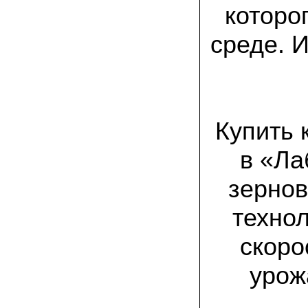
товар есть на сайте грибаныча
которо
03.12.2021 Валентин Иванович:
среде. 
сколько раз меня обманывали в
интернете, но тут все честно! мне
прислали отличный мицелий вешенки на
зерне. Спасибо от души! а грибочки уже
растут!
15.11.2021 Виталий, Тульская область:
Купить 
я сам приехал в офис продаж, взял
себе маленькую засеянную грядку.
шампиньоны на ней начали появляться
в «Ла
через 3 недели. необычно что грибы
растут вот так, в домашних условиях!
зернов
19.10.2021 Андрей, Краснодарский край:
Доволен покупкой, продают хороший
технол
сильный мицелий опят. Я выращиваю
опята в банках на балконе. Спасибо
скоро
22.07.2021 Константин, Санкт-Петербург:
урож
Вешенка получилась «бомба»! Крупная,
сочная, хрустит! Понравилось, что
скороспелая. Грибочки отлично
замариновались с солью и специями!