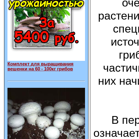
оче
растени
спец
источ
гри
частич
Комплект для выращивания
вешенки на 60 - 100кг грибов
них нач
В пе
означает