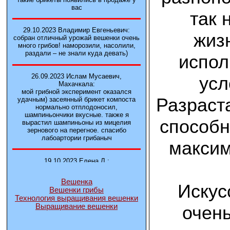
вас
так 
29.10.2023 Владимир Евгеньевич:
жиз
собран отличный урожай вешенки очень
много грибов! наморозили, насолили,
раздали – не знали куда девать)
испол
26.09.2023 Ислам Мусаевич,
усл
Махачкала:
мой грибной эксперимент оказался
Разраст
удачным) засеянный брикет компоста
нормально отплодоносил,
шампиньончики вкусные. также я
способн
вырастил шампиньоны из мицелия
зернового на перегное. спасибо
лабоартории грибаныч
максим
19.10.2023 Елена Л.:
Брали у вас в фирме 3 сорта вешенок
М5, Нк-35, КТ3. Урожай был хороший в
Вешенка
2-3 волны
Искус
Вешенки грибы
Технология выращивания вешенки
очен
Выращивание вешенки
14.10.2023 Александр:
шампиньоны выросли из брикета,
отличные сочные грибы! рекомендую,
заказывайте