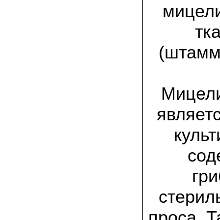
спиленные пни. Во второй декаде
мицели
сентября грибы проросли, первыми
появились вешенки,а вслед за ними
шиитакке. Сварили суп, нажарили
тк
грибов) А опята ждем к заморозкам,у
них ниже температура плодоношения.
(штамм
29.09.2022 Ольга, Архангельск:
Всегда хотели свои зимние опята.
Заказали в «Грибаныче» мицелий
зерновой. Вот, сейчас собираем первую
Мицели
партию грибочков
являет
20.09.2022 Владимир Михайлович,
Тверь:
Вторую осень я собираю вешенки с
культ
пней, очень довольный, урожай
превосходного качества. Понравилось
что все просто, без всякой мороки. В
сод
лес ходить не надо. Хорошо когда есть
свои грибы!
гр
06.09.2022 Александр, Южно-
стерил
Сахалинск:
хорошие мини-грядки для выращивания
шампиньонов, урожай порадовал. также
проса. 
доволен опятами. с наступлением