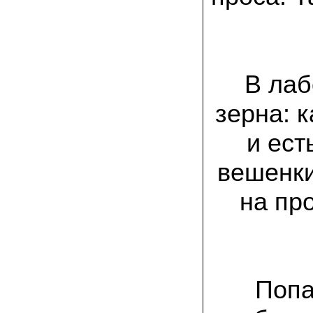
заморозков они начали плодоносить на
пнях
23.07.2022 Юлия:
Спасибо за мицелий королевской
вешенки! У нас выросли замечательные
грибы!
В лаб
зерна: 
15.06.2022 Егор, Липецкая область:
Покупаем семена в грибаныче не один
уже раз. Все хорошо! Быстрая доставка
и ес
и качество отличное
вешенки
26.05.2022 Алла Андреевна,
Костромская область:
Сеяла весной в открытый грунт зимний
на пр
опенок на древесину березы, на спилы
бревен и урожай уже начала собирать
вот на днях. Вкуснее грибов мы не
пробовали. Спасибо вам!
24.02.2022 Виктор Николаевич:
Доволен собранным урожаем
Попа
шампиньонов, я брал засеяный брикет.
Грибы вкусные и сочные, собирал в 3
волны. Хорошо что с брикетом