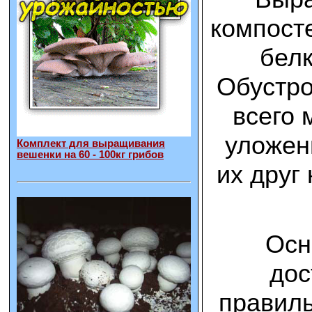
компосте
белк
Обустро
всего 
уложен
Комплект для выращивания
вешенки на 60 - 100кг грибов
их друг
Осн
дос
правил