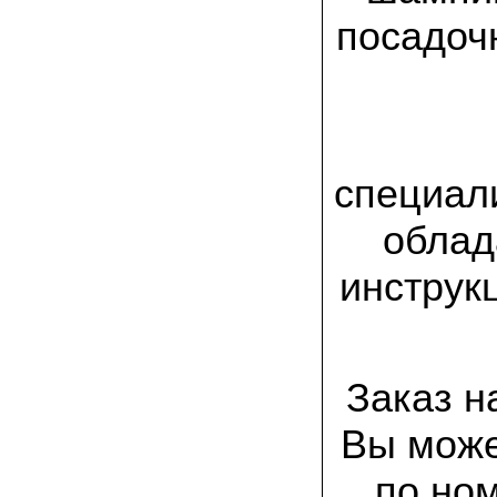
спиленные пни. Во второй декаде
сентября грибы проросли, первыми
посадоч
появились вешенки,а вслед за ними
шиитакке. Сварили суп, нажарили
грибов) А опята ждем к заморозкам,у
них ниже температура плодоношения.
29.09.2022 Ольга, Архангельск:
Всегда хотели свои зимние опята.
Заказали в «Грибаныче» мицелий
специал
зерновой. Вот, сейчас собираем первую
партию грибочков
облад
20.09.2022 Владимир Михайлович,
Тверь:
инструк
Вторую осень я собираю вешенки с
пней, очень довольный, урожай
превосходного качества. Понравилось
что все просто, без всякой мороки. В
лес ходить не надо. Хорошо когда есть
свои грибы!
Заказ н
06.09.2022 Александр, Южно-
Вы може
Сахалинск:
хорошие мини-грядки для выращивания
шампиньонов, урожай порадовал. также
по ном
доволен опятами. с наступлением