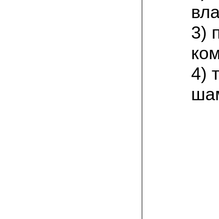
присылают печатную инструкцию.
вла
12.02.2022 Ольга, Москва:
3) 
Попробовали опята, мы их посеяли на
пнях. Сорт фламмулина- зимний опенок
хорошо приживается на лиственных
ком
породах древесины. По качеству,
аромату опята прекрасные!
4) 
05.02.2022 Денис:
ша
Благодарю за мицелий, неожиданно
приятно что посылка дошла за 5 дней!
Посею вешенку в ванной, там и
влажность и температура подходящи)
18.01.2022 Наталья:
Спасибо за прекрасный подарок к
Новому году! Заказ получила вовремя)))
Как убедилась, вешенки прекрасно
растут в комнатных условиях!
26.12.2021 Иван, Тюменская область:
Никогда не собирал грибы в лесу да и
опасаюсь.Но грибы очень люблю.
Попробую вырастить шампиньоны из
засеянного брикета. Хорошо что такой