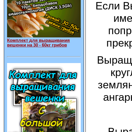
Если В
име
попр
прек
Комплект для выращивания
вешенки на 30 - 60кг грибов
Выращи
круг
землян
ангар
Выра