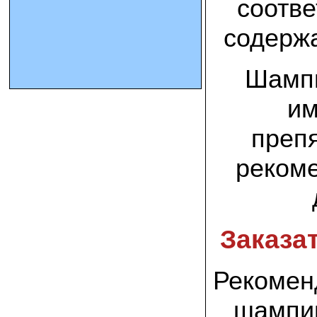
соотве
содержа
10.10.2023 Олег, Оренбургская область:
урожаем доволен. выращивал на
соломе в мешках. будем заказывать
еще
Шампи
15.09.2023 Сергей Геннадьевич:
им
Мы попробовали мицелий вешенки
королевской посеять в дерн и на
удивление- они в нем выроасли! Это
препя
очень необычно) спасибо!
рекоме
09.09.2023 Людмила Анатольевна:
У меня получилось вырастить зимние
опята на пнях березы. Посадила
мицелий рано весной на мокрые пеньки.
Рыла лунки, устилала сырыми
опилками и ставила пни в них. Грибы
Заказа
появлялись каждый год пока пеньки не
рассыпались полностью
Рекомен
12.10.2022 Дмитрий, Москва:
Мицелий забирал самовывозом в
Новомосковске, взял вешенку, шиитаке
шампин
и зимние опята. Засеял в мае на