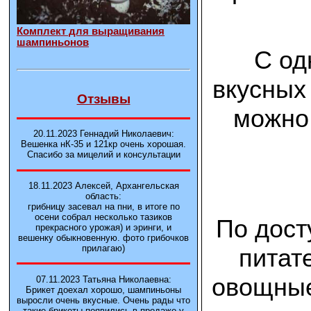
Комплект для выращивания
шампиньонов
С од
вкусных
Отзывы
можно 
20.11.2023 Геннадий Николаевич:
Вешенка нК-35 и 121кp очень хорошая.
Спасибо за мицелий и консультации
18.11.2023 Алексей, Архангельская
область:
грибницу засевал на пни, в итоге по
осени собрал несколько тазиков
По дост
прекрасного урожая) и эринги, и
вешенку обыкновенную. фото грибочков
прилагаю)
питат
овощные
07.11.2023 Татьяна Николаевна:
Брикет доехал хорошо, шампиньоны
выросли очень вкусные. Очень рады что
такие брикеты появились в продаже у