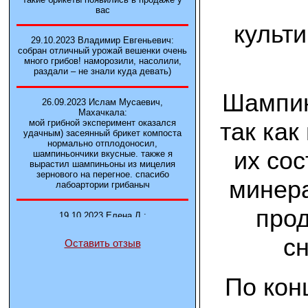
вас
культ
29.10.2023 Владимир Евгеньевич:
собран отличный урожай вешенки очень
много грибов! наморозили, насолили,
раздали – не знали куда девать)
Шампин
26.09.2023 Ислам Мусаевич,
Махачкала:
так как
мой грибной эксперимент оказался
удачным) засеянный брикет компоста
нормально отплодоносил,
их сос
шампиньончики вкусные. также я
вырастил шампиньоны из мицелия
зернового на перегное. спасибо
минера
лабоартории грибаныч
прод
19.10.2023 Елена Л.:
Брали у вас в фирме 3 сорта вешенок
М5, Нк-35, КТ3. Урожай был хороший в
с
Оставить отзыв
2-3 волны
14.10.2023 Александр:
По кон
шампиньоны выросли из брикета,
отличные сочные грибы! рекомендую,
заказывайте