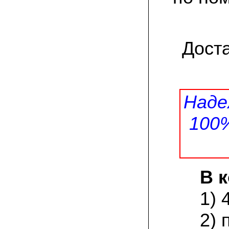
заморозков они начали плодоносить на
пнях
23.07.2022 Юлия:
Спасибо за мицелий королевской
Дост
вешенки! У нас выросли замечательные
грибы!
15.06.2022 Егор, Липецкая область:
Покупаем семена в грибаныче не один
уже раз. Все хорошо! Быстрая доставка
Наде
и качество отличное
100
26.05.2022 Алла Андреевна,
Костромская область:
Сеяла весной в открытый грунт зимний
опенок на древесину березы, на спилы
бревен и урожай уже начала собирать
вот на днях. Вкуснее грибов мы не
пробовали. Спасибо вам!
В 
24.02.2022 Виктор Николаевич:
1) 
Доволен собранным урожаем
шампиньонов, я брал засеяный брикет.
2) 
Грибы вкусные и сочные, собирал в 3
волны. Хорошо что с брикетом