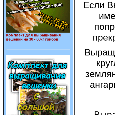
Если В
име
попр
прек
Комплект для выращивания
вешенки на 30 - 60кг грибов
Выращи
круг
землян
ангар
Выра