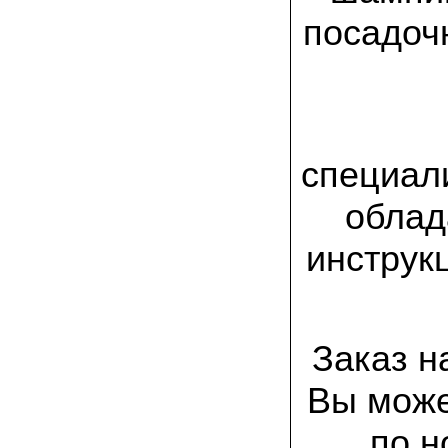
спиленные пни. Во второй декаде
сентября грибы проросли, первыми
посадоч
появились вешенки,а вслед за ними
шиитакке. Сварили суп, нажарили
грибов) А опята ждем к заморозкам,у
них ниже температура плодоношения.
29.09.2022 Ольга, Архангельск:
Всегда хотели свои зимние опята.
Заказали в «Грибаныче» мицелий
специал
зерновой. Вот, сейчас собираем первую
партию грибочков
облад
20.09.2022 Владимир Михайлович,
Тверь:
инструк
Вторую осень я собираю вешенки с
пней, очень довольный, урожай
превосходного качества. Понравилось
что все просто, без всякой мороки. В
лес ходить не надо. Хорошо когда есть
свои грибы!
Заказ н
06.09.2022 Александр, Южно-
Вы може
Сахалинск:
хорошие мини-грядки для выращивания
шампиньонов, урожай порадовал. также
по н
доволен опятами. с наступлением