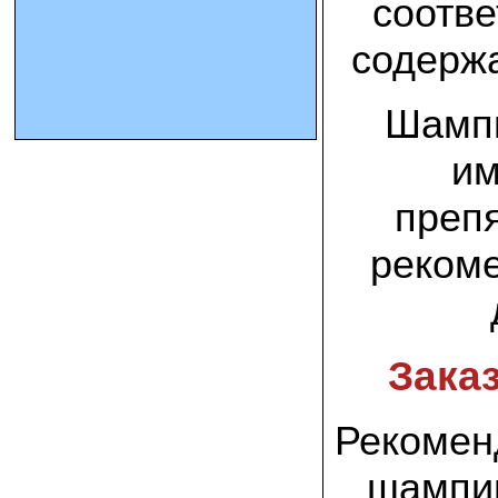
соотве
содержа
10.10.2023 Олег, Оренбургская область:
урожаем доволен. выращивал на
соломе в мешках. будем заказывать
еще
Шампи
15.09.2023 Сергей Геннадьевич:
им
Мы попробовали мицелий вешенки
королевской посеять в дерн и на
удивление- они в нем выроасли! Это
препя
очень необычно) спасибо!
рекоме
09.09.2023 Людмила Анатольевна:
У меня получилось вырастить зимние
опята на пнях березы. Посадила
мицелий рано весной на мокрые пеньки.
Рыла лунки, устилала сырыми
опилками и ставила пни в них. Грибы
Зака
появлялись каждый год пока пеньки не
рассыпались полностью
Рекомен
12.10.2022 Дмитрий, Москва:
Мицелий забирал самовывозом в
Новомосковске, взял вешенку, шиитаке
шампин
и зимние опята. Засеял в мае на