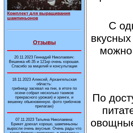
Комплект для выращивания
шампиньонов
С од
вкусных
Отзывы
можно 
20.11.2023 Геннадий Николаевич:
Вешенка нК-35 и 121кp очень хорошая.
Спасибо за мицелий и консультации
18.11.2023 Алексей, Архангельская
область:
грибницу засевал на пни, в итоге по
осени собрал несколько тазиков
По дост
прекрасного урожая) и эринги, и
вешенку обыкновенную. фото грибочков
прилагаю)
питат
овощные
07.11.2023 Татьяна Николаевна:
Брикет доехал хорошо, шампиньоны
выросли очень вкусные. Очень рады что
такие брикеты появились в продаже у