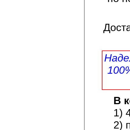
заморозков они начали плодоносить на
пнях
23.07.2022 Юлия:
Спасибо за мицелий королевской
Дост
вешенки! У нас выросли замечательные
грибы!
15.06.2022 Егор, Липецкая область:
Покупаем семена в грибаныче не один
уже раз. Все хорошо! Быстрая доставка
Наде
и качество отличное
100
26.05.2022 Алла Андреевна,
Костромская область:
Сеяла весной в открытый грунт зимний
опенок на древесину березы, на спилы
бревен и урожай уже начала собирать
вот на днях. Вкуснее грибов мы не
пробовали. Спасибо вам!
В 
24.02.2022 Виктор Николаевич:
1) 
Доволен собранным урожаем
шампиньонов, я брал засеяный брикет.
2) 
Грибы вкусные и сочные, собирал в 3
волны. Хорошо что с брикетом