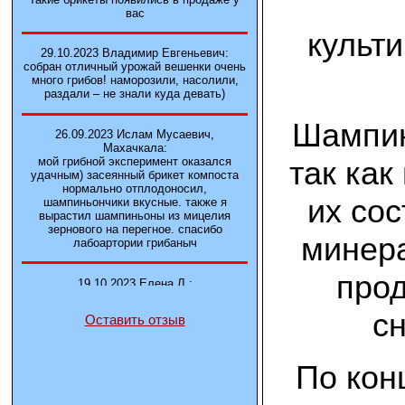
вас
культ
29.10.2023 Владимир Евгеньевич:
собран отличный урожай вешенки очень
много грибов! наморозили, насолили,
раздали – не знали куда девать)
Шампин
26.09.2023 Ислам Мусаевич,
Махачкала:
так как
мой грибной эксперимент оказался
удачным) засеянный брикет компоста
нормально отплодоносил,
их сос
шампиньончики вкусные. также я
вырастил шампиньоны из мицелия
зернового на перегное. спасибо
минера
лабоартории грибаныч
прод
19.10.2023 Елена Л.:
Брали у вас в фирме 3 сорта вешенок
М5, Нк-35, КТ3. Урожай был хороший в
с
Оставить отзыв
2-3 волны
14.10.2023 Александр:
По кон
шампиньоны выросли из брикета,
отличные сочные грибы! рекомендую,
заказывайте