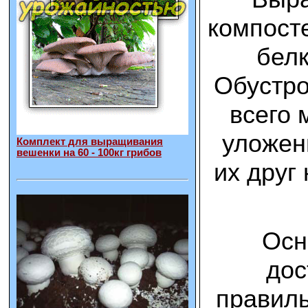
компосте
белк
Обустро
всего 
уложен
Комплект для выращивания
вешенки на 60 - 100кг грибов
их друг
Осн
дос
правил