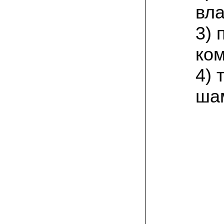
присылают печатную инструкцию.
вла
12.02.2022 Ольга, Москва:
3) 
Попробовали опята, мы их посеяли на
пнях. Сорт фламмулина- зимний опенок
хорошо приживается на лиственных
ком
породах древесины. По качеству,
аромату опята прекрасные!
4) 
05.02.2022 Денис:
ша
Благодарю за мицелий, неожиданно
приятно что посылка дошла за 5 дней!
Посею вешенку в ванной, там и
влажность и температура подходящи)
18.01.2022 Наталья:
Спасибо за прекрасный подарок к
Новому году! Заказ получила вовремя)))
Как убедилась, вешенки прекрасно
растут в комнатных условиях!
26.12.2021 Иван, Тюменская область:
Никогда не собирал грибы в лесу да и
опасаюсь.Но грибы очень люблю.
Попробую вырастить шампиньоны из
засеянного брикета. Хорошо что такой