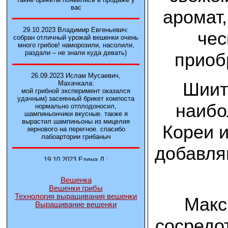
вас
аромат
29.10.2023 Владимир Евгеньевич:
чес
собран отличный урожай вешенки очень
много грибов! наморозили, насолили,
раздали – не знали куда девать)
приоб
26.09.2023 Ислам Мусаевич,
Шиит
Махачкала:
мой грибной эксперимент оказался
удачным) засеянный брикет компоста
наибо
нормально отплодоносил,
шампиньончики вкусные. также я
вырастил шампиньоны из мицелия
Кореи и
зернового на перегное. спасибо
лабоартории грибаныч
добавляю
19.10.2023 Елена Л.:
Брали у вас в фирме 3 сорта вешенок
М5, Нк-35, КТ3. Урожай был хороший в
Вешенка
2-3 волны
Вешенки грибы
Технология выращивания вешенки
Макс
Выращивание вешенки
14.10.2023 Александр:
шампиньоны выросли из брикета,
сосредо
отличные сочные грибы! рекомендую,
заказывайте