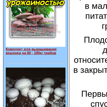
в мал
пита
г
Плодо
Комплект для выращивания
вешенки на 60 - 100кг грибов
относит
в закры
Первы
спу