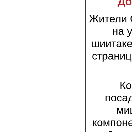
До
заморозков они начали плодоносить на
пнях
Жители 
23.07.2022 Юлия:
Спасибо за мицелий королевской
вешенки! У нас выросли замечательные
на 
грибы!
шиитаке
15.06.2022 Егор, Липецкая область:
Покупаем семена в грибаныче не один
страниц
уже раз. Все хорошо! Быстрая доставка
и качество отличное
26.05.2022 Алла Андреевна,
Костромская область:
Сеяла весной в открытый грунт зимний
Ко
опенок на древесину березы, на спилы
бревен и урожай уже начала собирать
вот на днях. Вкуснее грибов мы не
поса
пробовали. Спасибо вам!
ми
24.02.2022 Виктор Николаевич:
Доволен собранным урожаем
компоне
шампиньонов, я брал засеяный брикет.
Грибы вкусные и сочные, собирал в 3
волны. Хорошо что с брикетом