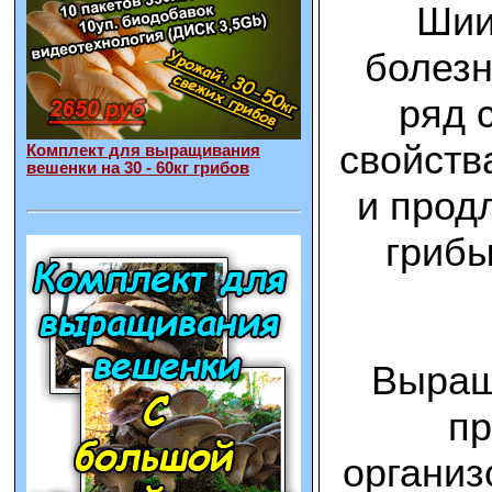
Шии
болезн
ряд 
свойств
Комплект для выращивания
вешенки на 30 - 60кг грибов
и прод
грибы
Выращ
пр
организ