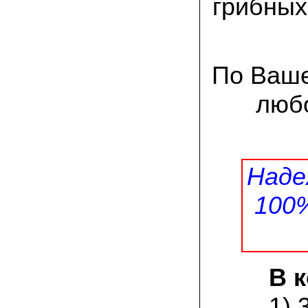
грибных
присылают печатную инструкцию.
12.02.2022 Ольга, Москва:
Попробовали опята, мы их посеяли на
пнях. Сорт фламмулина- зимний опенок
хорошо приживается на лиственных
По Ваше
породах древесины. По качеству,
аромату опята прекрасные!
любо
05.02.2022 Денис:
Благодарю за мицелий, неожиданно
приятно что посылка дошла за 5 дней!
Посею вешенку в ванной, там и
влажность и температура подходящи)
Наде
18.01.2022 Наталья:
100
Спасибо за прекрасный подарок к
Новому году! Заказ получила вовремя)))
Как убедилась, вешенки прекрасно
растут в комнатных условиях!
26.12.2021 Иван, Тюменская область:
В 
Никогда не собирал грибы в лесу да и
опасаюсь.Но грибы очень люблю.
Попробую вырастить шампиньоны из
1) 
засеянного брикета. Хорошо что такой