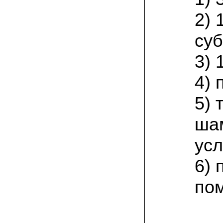
товар есть на сайте грибаныча
2) 
03.12.2021 Валентин Иванович:
сколько раз меня обманывали в
суб
интернете, но тут все честно! мне
прислали отличный мицелий вешенки на
зерне. Спасибо от души! а грибочки уже
3) 
растут!
4) 
15.11.2021 Виталий, Тульская область:
я сам приехал в офис продаж, взял
5)
себе маленькую засеянную грядку.
шампиньоны на ней начали появляться
через 3 недели. необычно что грибы
ша
растут вот так, в домашних условиях!
усл
19.10.2021 Андрей, Краснодарский край:
Доволен покупкой, продают хороший
сильный мицелий опят. Я выращиваю
6) 
опята в банках на балконе. Спасибо
по
22.07.2021 Константин, Санкт-Петербург:
Вешенка получилась «бомба»! Крупная,
сочная, хрустит! Понравилось, что
скороспелая. Грибочки отлично
замариновались с солью и специями!