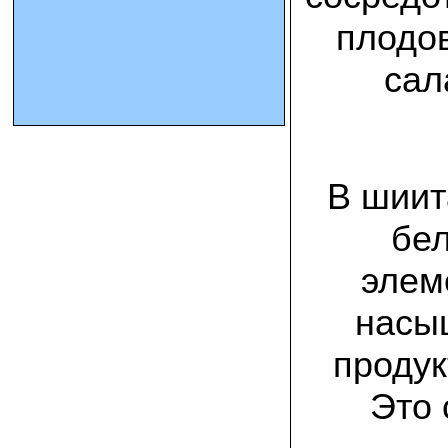
плодов
10.10.2023 Олег, Оренбургская область:
урожаем доволен. выращивал на
сал
соломе в мешках. будем заказывать
еще
15.09.2023 Сергей Геннадьевич:
Мы попробовали мицелий вешенки
королевской посеять в дерн и на
удивление- они в нем выроасли! Это
В шиит
очень необычно) спасибо!
бел
09.09.2023 Людмила Анатольевна:
У меня получилось вырастить зимние
элем
опята на пнях березы. Посадила
мицелий рано весной на мокрые пеньки.
Рыла лунки, устилала сырыми
насыщ
опилками и ставила пни в них. Грибы
появлялись каждый год пока пеньки не
рассыпались полностью
продук
12.10.2022 Дмитрий, Москва:
Это 
Мицелий забирал самовывозом в
Новомосковске, взял вешенку, шиитаке
и зимние опята. Засеял в мае на