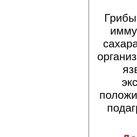
спиленные пни. Во второй декаде
сентября грибы проросли, первыми
появились вешенки,а вслед за ними
Грибы
шиитакке. Сварили суп, нажарили
грибов) А опята ждем к заморозкам,у
них ниже температура плодоношения.
имму
29.09.2022 Ольга, Архангельск:
сахар
Всегда хотели свои зимние опята.
Заказали в «Грибаныче» мицелий
зерновой. Вот, сейчас собираем первую
организ
партию грибочков
яз
20.09.2022 Владимир Михайлович,
Тверь:
Вторую осень я собираю вешенки с
эк
пней, очень довольный, урожай
превосходного качества. Понравилось
положи
что все просто, без всякой мороки. В
лес ходить не надо. Хорошо когда есть
свои грибы!
подаг
06.09.2022 Александр, Южно-
Сахалинск:
хорошие мини-грядки для выращивания
шампиньонов, урожай порадовал. также
доволен опятами. с наступлением