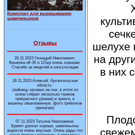
Комплект для выращивания
культи
шампиньонов
сечк
Отзывы
шелухе 
на друг
20.11.2023 Геннадий Николаевич:
Вешенка нК-35 и 121кp очень хорошая.
Спасибо за мицелий и консультации
в них 
18.11.2023 Алексей, Архангельская
область:
грибницу засевал на пни, в итоге по
осени собрал несколько тазиков
прекрасного урожая) и эринги, и
вешенку обыкновенную. фото грибочков
прилагаю)
Плодо
07.11.2023 Татьяна Николаевна:
Брикет доехал хорошо, шампиньоны
свежем
выросли очень вкусные. Очень рады что
такие брикеты появились в продаже у