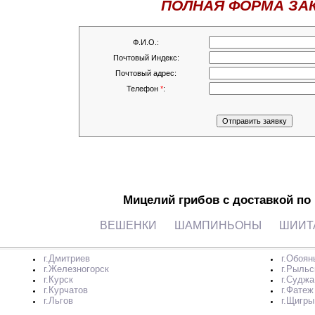
ПОЛНАЯ ФОРМА ЗА
Ф.И.О.:
Почтовый Индекс:
Почтовый адрес:
Телефон
*
:
Мицелий грибов с доставкой по
ВЕШЕНКИ
ШАМПИНЬОНЫ
ШИИТ
г.Дмитриев
г.Обоян
г.Железногорск
г.Рыльс
г.Курск
г.Суджа
г.Курчатов
г.Фатеж
г.Льгов
г.Щигры