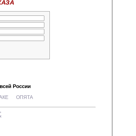
КАЗА
 всей России
АКЕ
ОПЯТА
ь
к