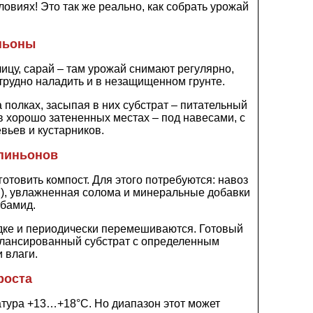
виях! Это так же реально, как собрать урожай
ньоны
цу, сарай – там урожай снимают регулярно,
трудно наладить и в незащищенном грунте.
полках, засыпая в них субстрат – питательный
в хорошо затененных местах – под навесами, с
вьев и кустарников.
мпиньонов
товить компост. Для этого потребуются: навоз
й), увлажненная солома и минеральные добавки
рбамид.
дке и периодически перемешиваются. Готовый
алансированный субстрат с определенным
 влаги.
роста
ура +13…+18°С. Но диапазон этот может