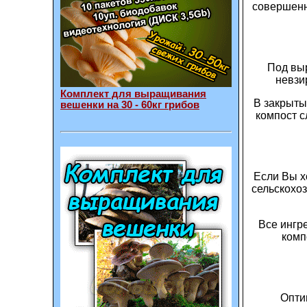
совершенн
Под выр
невзи
Комплект для выращивания
В закрыты
вешенки на 30 - 60кг грибов
компост с
Если Вы х
сельскохоз
Все ингр
комп
Опти