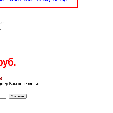
а;
;
З
жер Вам перезвонит!