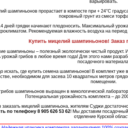
варьировать.
ий шампиньонов прорастает в компосте при + 24°С градусах
покровный грунт из смеси торфа
14 дней грядки начинают плодоносить. Максимальный урож
кроклиматом. Рекомендуемая влажность воздуха на период
Купить мицелий шампиньонов! Заказ п
е шампиньоны – полезный экологически чистый продукт. И
ь урожай грибов в любое время года! Для этого нами разр
посадочного материала
о искать, где купить семена шампиньонов! В комплект уже
стве, необходимом для засева 10 квадратных метров грядо
помещении.
грибов шампиньонов выращен в микологической лаборатори
Потенциальная урожайность комплекта – до 200
 заказать мицелий шампиньона, жителям Суджи достаточно
ть по телефону 8 905 626 53 62
! Мы доставим посадочный
отделение Курской облас
Надежная упаковка комплекта гарантирует 100% сохра