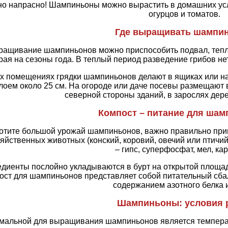
о напрасно! Шампиньоны можно вырастить в домашних усло
огурцов и томатов.
Где выращивать шампи
ащивание шампиньонов можно приспособить подвал, тепли
рая на сезоны года. В теплый период разведение грибов не
х помещениях грядки шампиньонов делают в ящиках или на 
лоем около 25 см. На огороде или даче посевы размещают 
северной стороны зданий, в зарослях дере
Компост – питание для ша
отите большой урожай шампиньонов, важно правильно приго
яйственных животных (конский, коровий, овечий или птичи
– гипс, суперфосфат, мел, ка
едиенты послойно укладываются в бурт на открытой площа
ост для шампиньонов представляет собой питательный сб
содержанием азотного белка и
Шампиньоны: условия 
мальной для выращивания шампиньонов является температ