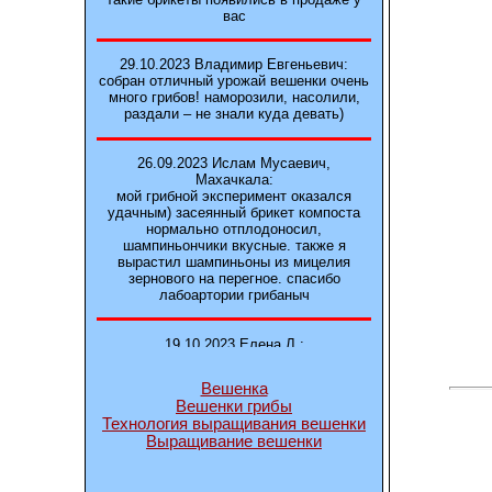
вас
29.10.2023 Владимир Евгеньевич:
собран отличный урожай вешенки очень
много грибов! наморозили, насолили,
раздали – не знали куда девать)
26.09.2023 Ислам Мусаевич,
Махачкала:
мой грибной эксперимент оказался
удачным) засеянный брикет компоста
нормально отплодоносил,
шампиньончики вкусные. также я
вырастил шампиньоны из мицелия
зернового на перегное. спасибо
лабоартории грибаныч
19.10.2023 Елена Л.:
Брали у вас в фирме 3 сорта вешенок
М5, Нк-35, КТ3. Урожай был хороший в
Вешенка
2-3 волны
Вешенки грибы
Технология выращивания вешенки
Выращивание вешенки
14.10.2023 Александр:
шампиньоны выросли из брикета,
отличные сочные грибы! рекомендую,
заказывайте