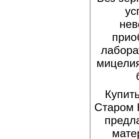
товар есть на сайте грибаныча
ус
03.12.2021 Валентин Иванович:
сколько раз меня обманывали в
нев
интернете, но тут все честно! мне
прислали отличный мицелий вешенки на
прио
зерне. Спасибо от души! а грибочки уже
растут!
лабора
15.11.2021 Виталий, Тульская область:
я сам приехал в офис продаж, взял
мицелия
себе маленькую засеянную грядку.
шампиньоны на ней начали появляться
через 3 недели. необычно что грибы
растут вот так, в домашних условиях!
19.10.2021 Андрей, Краснодарский край:
Купит
Доволен покупкой, продают хороший
сильный мицелий опят. Я выращиваю
опята в банках на балконе. Спасибо
Старом 
предл
22.07.2021 Константин, Санкт-Петербург:
Вешенка получилась «бомба»! Крупная,
сочная, хрустит! Понравилось, что
мате
скороспелая. Грибочки отлично
замариновались с солью и специями!