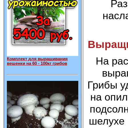
Раз
насл
Выращи
На рас
Комплект для выращивания
вешенки на 60 - 100кг грибов
выра
Грибы у
на опил
подсолн
шелухе 