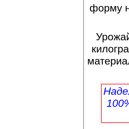
залежавшийся навоз годичной давности.
форму н
грядки в открытом грунте. по
необходимости поливаю их в
засушливую погоду. с 6 кв. м прошлым
летом собрала 130 кг свежих грибов. в
этом году снова в грибаныче заказала и
посеяла мицелий
Урожай
29.06.2021 Анна Анатольевна, Курская
область:
килогра
хорошо вращивать вешенку на
малинвых, вишневых веточках.
материа
предварительно хорошенько их
измельчить. по такому методу с за
сезон собираю несколько ведер грибов
с квадратного метра. вот и в этом году
уже две грядки таких приготовила!
Наде
17.06.2021 Георгий Петрович:
я от Москвы к северу живу. у нас земли
все бедные по составу. малосолнечный
100
огородный участок. овощи, ягоды не
особо растут без солнца. а для грибов
самое то. вешенки так совсем
неприхотливые, шиитаке тоже. поэтому
и выращиваю. заказывайте мицелий, в
Грибаныче он отличный!