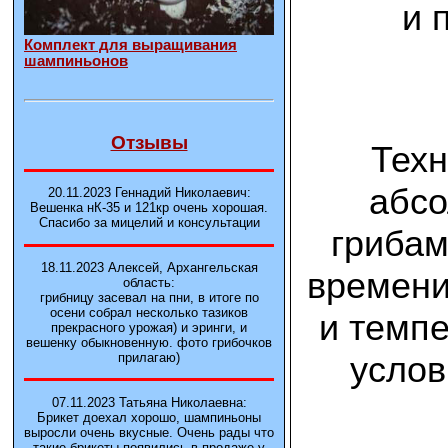
и 
Комплект для выращивания
шампиньонов
Отзывы
Техн
абсо
20.11.2023 Геннадий Николаевич:
Вешенка нК-35 и 121кp очень хорошая.
Спасибо за мицелий и консультации
грибам
18.11.2023 Алексей, Архангельская
времени
область:
грибницу засевал на пни, в итоге по
осени собрал несколько тазиков
и темп
прекрасного урожая) и эринги, и
вешенку обыкновенную. фото грибочков
услов
прилагаю)
07.11.2023 Татьяна Николаевна:
Брикет доехал хорошо, шампиньоны
выросли очень вкусные. Очень рады что
такие брикеты появились в продаже у