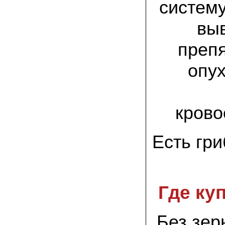
систему
присылают печатную инструкцию.
вы
12.02.2022 Ольга, Москва:
Попробовали опята, мы их посеяли на
пнях. Сорт фламмулина- зимний опенок
препя
хорошо приживается на лиственных
породах древесины. По качеству,
аромату опята прекрасные!
опу
05.02.2022 Денис:
Благодарю за мицелий, неожиданно
приятно что посылка дошла за 5 дней!
Посею вешенку в ванной, там и
крово
влажность и температура подходящи)
Есть гр
18.01.2022 Наталья:
Спасибо за прекрасный подарок к
Новому году! Заказ получила вовремя)))
Как убедилась, вешенки прекрасно
растут в комнатных условиях!
Где ку
26.12.2021 Иван, Тюменская область:
Никогда не собирал грибы в лесу да и
опасаюсь.Но грибы очень люблю.
Попробую вырастить шампиньоны из
Без зер
засеянного брикета. Хорошо что такой