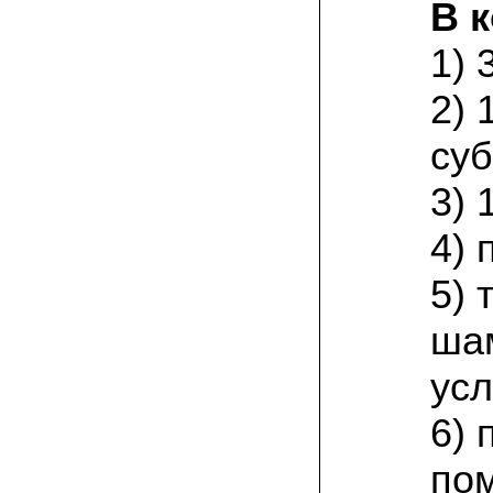
В 
30.05.2021 Алексей:
Обычно сеем на даче вешенку и уже не
1) 
первый год мы с грибами. Сеем в
мешки, в траншею с соломой и
опилками. Теперь решили попробовать
2) 
на пнях развести вешенку и попробуем
еще и опята летних сортов
суб
24.05.2021 Евгений, Екатеринбург:
Хотел заказать, посчитали доставку -
3) 
очень дорого! Не хочу..
4) 
29.04.2021 Юрий Ф.:
у нас без надобности лежал овечий
5)
навоз в палисаднике и на нем как-то
сами появлялись периодически
шампиноны. решил изучить эту тему.
ша
поискал в инете зашел на сайт
Грибаныча. почитал. оказывается в
навозе есть для шампиньонов питание-
усл
азотный белок. я купил на этом сайте
мицелий шампиньона. зерновой.
доставку сделали оперативно. посеял в
6) 
открытый грунт под навесом. спустя
месяц грибница хорошо разрослась,
по
наблюдается белое пушение. теперь
ждем грибы!