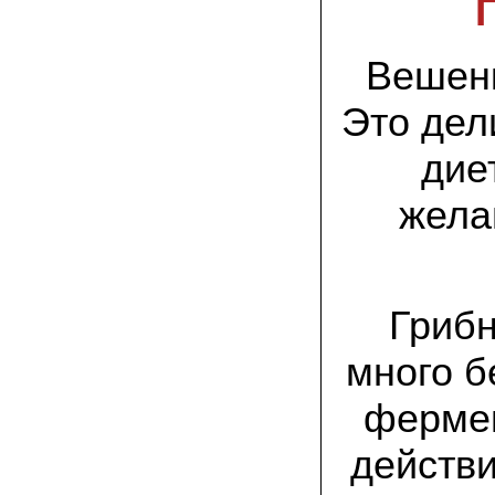
заморозков они начали плодоносить на
пнях
Вешенк
23.07.2022 Юлия:
Спасибо за мицелий королевской
вешенки! У нас выросли замечательные
Это дел
грибы!
дие
15.06.2022 Егор, Липецкая область:
Покупаем семена в грибаныче не один
уже раз. Все хорошо! Быстрая доставка
жела
и качество отличное
26.05.2022 Алла Андреевна,
Костромская область:
Сеяла весной в открытый грунт зимний
Грибн
опенок на древесину березы, на спилы
бревен и урожай уже начала собирать
вот на днях. Вкуснее грибов мы не
много б
пробовали. Спасибо вам!
фермен
24.02.2022 Виктор Николаевич:
Доволен собранным урожаем
шампиньонов, я брал засеяный брикет.
действи
Грибы вкусные и сочные, собирал в 3
волны. Хорошо что с брикетом