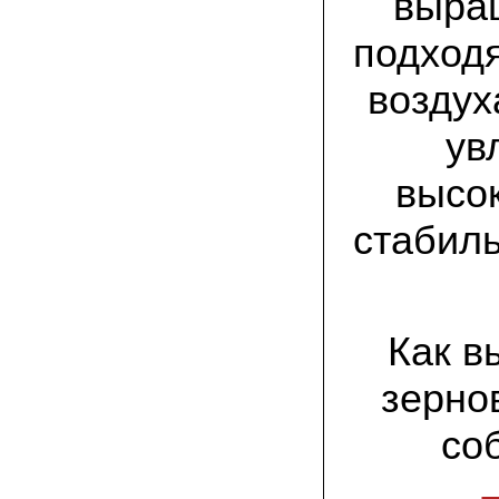
выра
спиленные пни. Во второй декаде
сентября грибы проросли, первыми
появились вешенки,а вслед за ними
подход
шиитакке. Сварили суп, нажарили
грибов) А опята ждем к заморозкам,у
них ниже температура плодоношения.
воздух
ув
29.09.2022 Ольга, Архангельск:
Всегда хотели свои зимние опята.
Заказали в «Грибаныче» мицелий
высок
зерновой. Вот, сейчас собираем первую
партию грибочков
стабил
20.09.2022 Владимир Михайлович,
Тверь:
Вторую осень я собираю вешенки с
пней, очень довольный, урожай
превосходного качества. Понравилось
что все просто, без всякой мороки. В
Как в
лес ходить не надо. Хорошо когда есть
свои грибы!
зерно
06.09.2022 Александр, Южно-
со
Сахалинск:
хорошие мини-грядки для выращивания
шампиньонов, урожай порадовал. также
доволен опятами. с наступлением