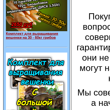
Поку
вопрос
Комплект для выращивания
совер
вешенки на 30 - 60кг грибов
гаранти
они не
могут 
Мы сове
а на