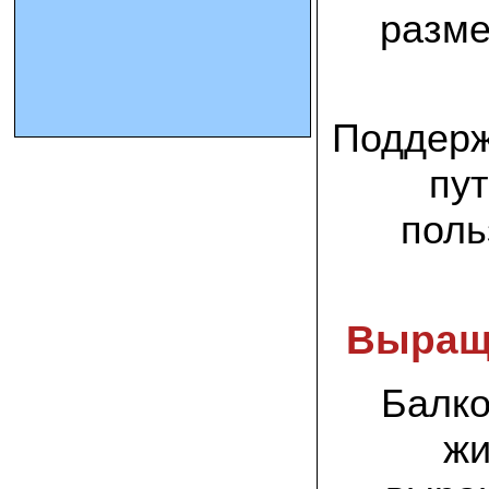
разме
10.10.2023 Олег, Оренбургская область:
урожаем доволен. выращивал на
соломе в мешках. будем заказывать
еще
Поддерж
15.09.2023 Сергей Геннадьевич:
Мы попробовали мицелий вешенки
пут
королевской посеять в дерн и на
удивление- они в нем выроасли! Это
очень необычно) спасибо!
поль
09.09.2023 Людмила Анатольевна:
У меня получилось вырастить зимние
опята на пнях березы. Посадила
мицелий рано весной на мокрые пеньки.
Выращ
Рыла лунки, устилала сырыми
опилками и ставила пни в них. Грибы
появлялись каждый год пока пеньки не
рассыпались полностью
Балко
12.10.2022 Дмитрий, Москва:
жи
Мицелий забирал самовывозом в
Новомосковске, взял вешенку, шиитаке
и зимние опята. Засеял в мае на