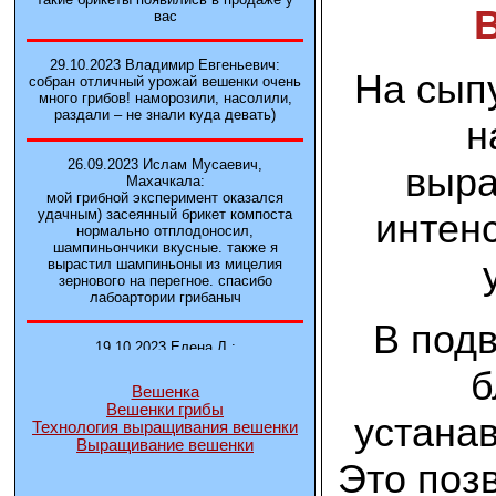
вас
29.10.2023 Владимир Евгеньевич:
На сыпу
собран отличный урожай вешенки очень
много грибов! наморозили, насолили,
раздали – не знали куда девать)
н
26.09.2023 Ислам Мусаевич,
выра
Махачкала:
мой грибной эксперимент оказался
интен
удачным) засеянный брикет компоста
нормально отплодоносил,
шампиньончики вкусные. также я
вырастил шампиньоны из мицелия
зернового на перегное. спасибо
лабоартории грибаныч
В под
19.10.2023 Елена Л.:
Брали у вас в фирме 3 сорта вешенок
б
М5, Нк-35, КТ3. Урожай был хороший в
Вешенка
2-3 волны
Вешенки грибы
устанав
Технология выращивания вешенки
Выращивание вешенки
14.10.2023 Александр:
шампиньоны выросли из брикета,
Это поз
отличные сочные грибы! рекомендую,
заказывайте