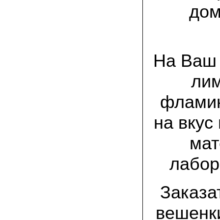
Великолепно, потрясающий вкус!
дом
Маринуем так: на литровую банку
свежесобранной вешенки – поллитра
воды, 1 стол. ложка соли, 1 стол. ложка
сахара; довести до кипения, на
маленьком огне кипятим 25 минут, затем
добавляем по 4 горошины черного и
душистого перцев, 2-3 лавровых листа и
На Ваш 
вливаем столовую ложку уксуса.
Вешенки перекладываем в стеклянную
лим
банку объемом 0,5 литра, заливаем
маринадом, даем остыть, а затем
убираем на сутки в холодильник.
фламин
Чудесная закуска готова! Особенно
хороши маринованные вешенки под
отварную картошку или картофельное
на вкус
пюре!
мат
08.07.2021 Александр Петрович, Сургут:
мне посоветовали мицелий зимнего
опенка, так как регион у нас суровый по
лабор
климату. лето прохладное, да и быстро
тепло заканчивается. заказом я
доволен, зимний опенок уже пророс на
древесине.
Заказа
вешенки
03.07.2021 Наталья Викторовна:
для разведения шампиньонов применяю