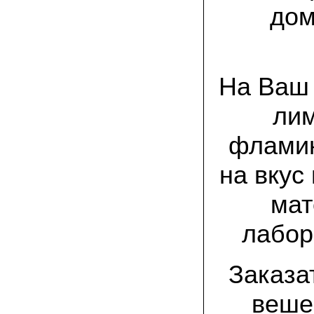
Великолепно, потрясающий вкус!
дом
Маринуем так: на литровую банку
свежесобранной вешенки – поллитра
воды, 1 стол. ложка соли, 1 стол. ложка
сахара; довести до кипения, на
маленьком огне кипятим 25 минут, затем
добавляем по 4 горошины черного и
душистого перцев, 2-3 лавровых листа и
На Ваш 
вливаем столовую ложку уксуса.
Вешенки перекладываем в стеклянную
лим
банку объемом 0,5 литра, заливаем
маринадом, даем остыть, а затем
убираем на сутки в холодильник.
фламин
Чудесная закуска готова! Особенно
хороши маринованные вешенки под
отварную картошку или картофельное
на вкус
пюре!
мат
08.07.2021 Александр Петрович, Сургут:
мне посоветовали мицелий зимнего
опенка, так как регион у нас суровый по
лабор
климату. лето прохладное, да и быстро
тепло заканчивается. заказом я
доволен, зимний опенок уже пророс на
древесине.
Заказа
веше
03.07.2021 Наталья Викторовна:
для разведения шампиньонов применяю