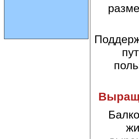
разме
10.10.2023 Олег, Оренбургская область:
урожаем доволен. выращивал на
соломе в мешках. будем заказывать
еще
Поддерж
15.09.2023 Сергей Геннадьевич:
Мы попробовали мицелий вешенки
пут
королевской посеять в дерн и на
удивление- они в нем выроасли! Это
очень необычно) спасибо!
поль
09.09.2023 Людмила Анатольевна:
У меня получилось вырастить зимние
опята на пнях березы. Посадила
мицелий рано весной на мокрые пеньки.
Выращ
Рыла лунки, устилала сырыми
опилками и ставила пни в них. Грибы
появлялись каждый год пока пеньки не
рассыпались полностью
Балко
12.10.2022 Дмитрий, Москва:
жи
Мицелий забирал самовывозом в
Новомосковске, взял вешенку, шиитаке
и зимние опята. Засеял в мае на