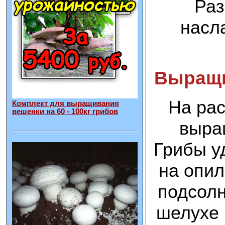
Раз
насл
Выращи
На рас
Комплект для выращивания
вешенки на 60 - 100кг грибов
выра
Грибы у
на опил
подсолн
шелухе 