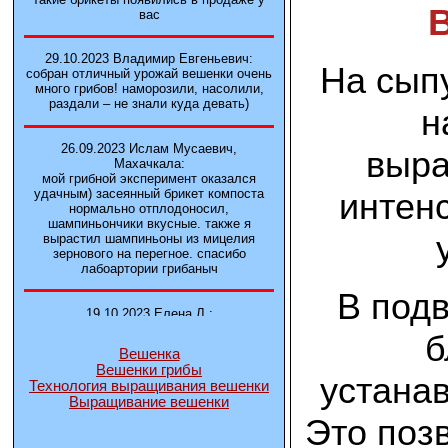
вас
29.10.2023 Владимир Евгеньевич:
На сыпу
собран отличный урожай вешенки очень
много грибов! наморозили, насолили,
раздали – не знали куда девать)
н
26.09.2023 Ислам Мусаевич,
выра
Махачкала:
мой грибной эксперимент оказался
интен
удачным) засеянный брикет компоста
нормально отплодоносил,
шампиньончики вкусные. также я
вырастил шампиньоны из мицелия
зернового на перегное. спасибо
лабоартории грибаныч
В под
19.10.2023 Елена Л.:
Брали у вас в фирме 3 сорта вешенок
б
М5, Нк-35, КТ3. Урожай был хороший в
Вешенка
2-3 волны
Вешенки грибы
устанав
Технология выращивания вешенки
Выращивание вешенки
14.10.2023 Александр:
шампиньоны выросли из брикета,
Это поз
отличные сочные грибы! рекомендую,
заказывайте