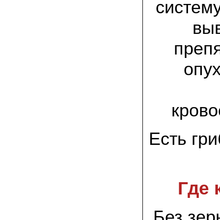
систему
присылают печатную инструкцию.
вы
12.02.2022 Ольга, Москва:
Попробовали опята, мы их посеяли на
пнях. Сорт фламмулина- зимний опенок
препя
хорошо приживается на лиственных
породах древесины. По качеству,
аромату опята прекрасные!
опу
05.02.2022 Денис:
Благодарю за мицелий, неожиданно
приятно что посылка дошла за 5 дней!
Посею вешенку в ванной, там и
крово
влажность и температура подходящи)
Есть гр
18.01.2022 Наталья:
Спасибо за прекрасный подарок к
Новому году! Заказ получила вовремя)))
Как убедилась, вешенки прекрасно
растут в комнатных условиях!
Где 
26.12.2021 Иван, Тюменская область:
Никогда не собирал грибы в лесу да и
опасаюсь.Но грибы очень люблю.
Попробую вырастить шампиньоны из
Без зер
засеянного брикета. Хорошо что такой