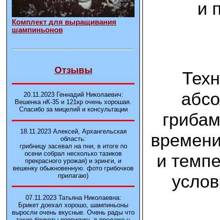
и 
Комплект для выращивания
шампиньонов
Отзывы
Техн
абсо
20.11.2023 Геннадий Николаевич:
Вешенка нК-35 и 121кp очень хорошая.
Спасибо за мицелий и консультации
грибам
18.11.2023 Алексей, Архангельская
времени
область:
грибницу засевал на пни, в итоге по
осени собрал несколько тазиков
и темп
прекрасного урожая) и эринги, и
вешенку обыкновенную. фото грибочков
услов
прилагаю)
07.11.2023 Татьяна Николаевна:
Брикет доехал хорошо, шампиньоны
выросли очень вкусные. Очень рады что
такие брикеты появились в продаже у