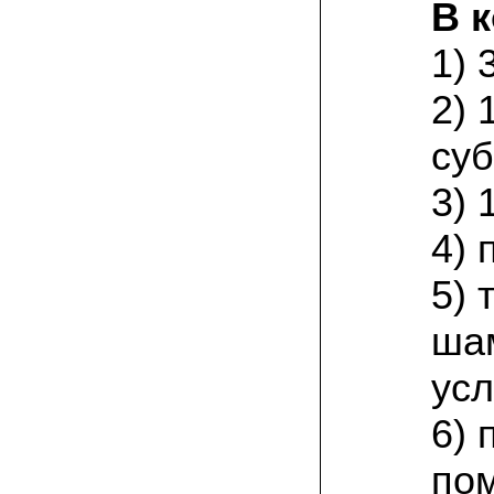
В 
30.05.2021 Алексей:
Обычно сеем на даче вешенку и уже не
1) 
первый год мы с грибами. Сеем в
мешки, в траншею с соломой и
опилками. Теперь решили попробовать
2) 
на пнях развести вешенку и попробуем
еще и опята летних сортов
суб
24.05.2021 Евгений, Екатеринбург:
Хотел заказать, посчитали доставку -
3) 
очень дорого! Не хочу..
4) 
29.04.2021 Юрий Ф.:
у нас без надобности лежал овечий
5)
навоз в палисаднике и на нем как-то
сами появлялись периодически
шампиноны. решил изучить эту тему.
ша
поискал в инете зашел на сайт
Грибаныча. почитал. оказывается в
навозе есть для шампиньонов питание-
усл
азотный белок. я купил на этом сайте
мицелий шампиньона. зерновой.
доставку сделали оперативно. посеял в
6) 
открытый грунт под навесом. спустя
месяц грибница хорошо разрослась,
по
наблюдается белое пушение. теперь
ждем грибы!