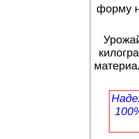
залежавшийся навоз годичной давности.
форму н
грядки в открытом грунте. по
необходимости поливаю их в
засушливую погоду. с 6 кв. м прошлым
летом собрала 130 кг свежих грибов. в
этом году снова в грибаныче заказала и
посеяла мицелий
Урожай
29.06.2021 Анна Анатольевна, Курская
область:
килогра
хорошо вращивать вешенку на
малинвых, вишневых веточках.
материа
предварительно хорошенько их
измельчить. по такому методу с за
сезон собираю несколько ведер грибов
с квадратного метра. вот и в этом году
уже две грядки таких приготовила!
Наде
17.06.2021 Георгий Петрович:
я от Москвы к северу живу. у нас земли
все бедные по составу. малосолнечный
100
огородный участок. овощи, ягоды не
особо растут без солнца. а для грибов
самое то. вешенки так совсем
неприхотливые, шиитаке тоже. поэтому
и выращиваю. заказывайте мицелий, в
Грибаныче он отличный!