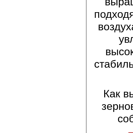
выра
спиленные пни. Во второй декаде
сентября грибы проросли, первыми
появились вешенки,а вслед за ними
подход
шиитакке. Сварили суп, нажарили
грибов) А опята ждем к заморозкам,у
них ниже температура плодоношения.
воздух
ув
29.09.2022 Ольга, Архангельск:
Всегда хотели свои зимние опята.
Заказали в «Грибаныче» мицелий
высок
зерновой. Вот, сейчас собираем первую
партию грибочков
стабил
20.09.2022 Владимир Михайлович,
Тверь:
Вторую осень я собираю вешенки с
пней, очень довольный, урожай
превосходного качества. Понравилось
что все просто, без всякой мороки. В
Как в
лес ходить не надо. Хорошо когда есть
свои грибы!
зерно
06.09.2022 Александр, Южно-
со
Сахалинск:
хорошие мини-грядки для выращивания
шампиньонов, урожай порадовал. также
доволен опятами. с наступлением