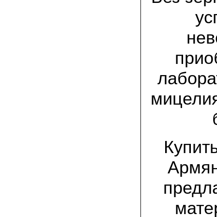
товар есть на сайте грибаныча
ус
03.12.2021 Валентин Иванович:
сколько раз меня обманывали в
нев
интернете, но тут все честно! мне
прислали отличный мицелий вешенки на
прио
зерне. Спасибо от души! а грибочки уже
растут!
лабора
15.11.2021 Виталий, Тульская область:
я сам приехал в офис продаж, взял
мицелия
себе маленькую засеянную грядку.
шампиньоны на ней начали появляться
через 3 недели. необычно что грибы
растут вот так, в домашних условиях!
19.10.2021 Андрей, Краснодарский край:
Купит
Доволен покупкой, продают хороший
сильный мицелий опят. Я выращиваю
опята в банках на балконе. Спасибо
Армян
предл
22.07.2021 Константин, Санкт-Петербург:
Вешенка получилась «бомба»! Крупная,
сочная, хрустит! Понравилось, что
мате
скороспелая. Грибочки отлично
замариновались с солью и специями!