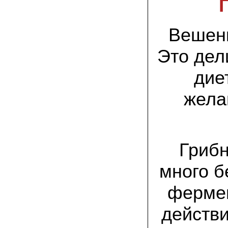
заморозков они начали плодоносить на
пнях
Вешенк
23.07.2022 Юлия:
Спасибо за мицелий королевской
вешенки! У нас выросли замечательные
Это дел
грибы!
дие
15.06.2022 Егор, Липецкая область:
Покупаем семена в грибаныче не один
уже раз. Все хорошо! Быстрая доставка
жела
и качество отличное
26.05.2022 Алла Андреевна,
Костромская область:
Сеяла весной в открытый грунт зимний
Грибн
опенок на древесину березы, на спилы
бревен и урожай уже начала собирать
вот на днях. Вкуснее грибов мы не
много б
пробовали. Спасибо вам!
фермен
24.02.2022 Виктор Николаевич:
Доволен собранным урожаем
шампиньонов, я брал засеяный брикет.
действи
Грибы вкусные и сочные, собирал в 3
волны. Хорошо что с брикетом