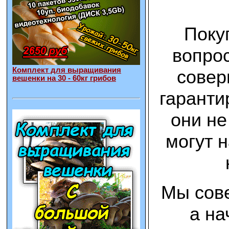
Поку
вопрос
Комплект для выращивания
совер
вешенки на 30 - 60кг грибов
гаранти
они не
могут 
Мы сове
а на