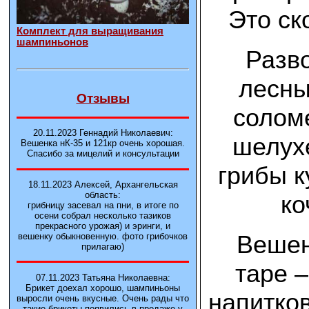
Это ск
Комплект для выращивания
шампиньонов
Разв
лесны
Отзывы
солом
20.11.2023 Геннадий Николаевич:
шелухе
Вешенка нК-35 и 121кp очень хорошая.
Спасибо за мицелий и консультации
грибы к
18.11.2023 Алексей, Архангельская
область:
ко
грибницу засевал на пни, в итоге по
осени собрал несколько тазиков
прекрасного урожая) и эринги, и
Вешен
вешенку обыкновенную. фото грибочков
прилагаю)
таре –
07.11.2023 Татьяна Николаевна:
Брикет доехал хорошо, шампиньоны
напитков
выросли очень вкусные. Очень рады что
такие брикеты появились в продаже у