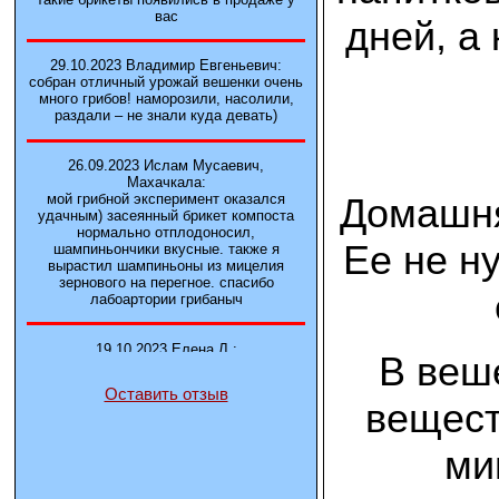
вас
дней, а
29.10.2023 Владимир Евгеньевич:
собран отличный урожай вешенки очень
много грибов! наморозили, насолили,
раздали – не знали куда девать)
26.09.2023 Ислам Мусаевич,
Махачкала:
Домашня
мой грибной эксперимент оказался
удачным) засеянный брикет компоста
нормально отплодоносил,
Ее не н
шампиньончики вкусные. также я
вырастил шампиньоны из мицелия
зернового на перегное. спасибо
лабоартории грибаныч
19.10.2023 Елена Л.:
В веш
Брали у вас в фирме 3 сорта вешенок
М5, Нк-35, КТ3. Урожай был хороший в
Оставить отзыв
2-3 волны
вещест
14.10.2023 Александр:
ми
шампиньоны выросли из брикета,
отличные сочные грибы! рекомендую,
заказывайте