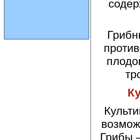
содер
10.10.2023 Олег, Оренбургская область:
урожаем доволен. выращивал на
соломе в мешках. будем заказывать
еще
Грибн
15.09.2023 Сергей Геннадьевич:
против
Мы попробовали мицелий вешенки
королевской посеять в дерн и на
удивление- они в нем выроасли! Это
плодо
очень необычно) спасибо!
тр
09.09.2023 Людмила Анатольевна:
У меня получилось вырастить зимние
опята на пнях березы. Посадила
Ку
мицелий рано весной на мокрые пеньки.
Рыла лунки, устилала сырыми
опилками и ставила пни в них. Грибы
появлялись каждый год пока пеньки не
Культи
рассыпались полностью
возмож
12.10.2022 Дмитрий, Москва:
Мицелий забирал самовывозом в
Новомосковске, взял вешенку, шиитаке
Грибы –
и зимние опята. Засеял в мае на