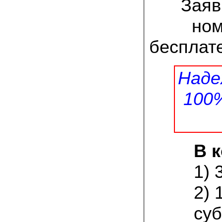
Заяв
заморозков они начали плодоносить на
пнях
ном
23.07.2022 Юлия:
Спасибо за мицелий королевской
бесплате
вешенки! У нас выросли замечательные
грибы!
Наде
15.06.2022 Егор, Липецкая область:
Покупаем семена в грибаныче не один
уже раз. Все хорошо! Быстрая доставка
100
и качество отличное
26.05.2022 Алла Андреевна,
Костромская область:
Сеяла весной в открытый грунт зимний
опенок на древесину березы, на спилы
В 
бревен и урожай уже начала собирать
вот на днях. Вкуснее грибов мы не
пробовали. Спасибо вам!
1) 
24.02.2022 Виктор Николаевич:
2) 
Доволен собранным урожаем
шампиньонов, я брал засеяный брикет.
суб
Грибы вкусные и сочные, собирал в 3
волны. Хорошо что с брикетом