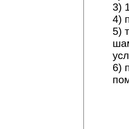
присылают печатную инструкцию.
3) 
12.02.2022 Ольга, Москва:
4) 
Попробовали опята, мы их посеяли на
пнях. Сорт фламмулина- зимний опенок
хорошо приживается на лиственных
5)
породах древесины. По качеству,
аромату опята прекрасные!
ша
05.02.2022 Денис:
усл
Благодарю за мицелий, неожиданно
приятно что посылка дошла за 5 дней!
Посею вешенку в ванной, там и
6) 
влажность и температура подходящи)
по
18.01.2022 Наталья:
Спасибо за прекрасный подарок к
Новому году! Заказ получила вовремя)))
Как убедилась, вешенки прекрасно
растут в комнатных условиях!
26.12.2021 Иван, Тюменская область:
Никогда не собирал грибы в лесу да и
опасаюсь.Но грибы очень люблю.
Попробую вырастить шампиньоны из
засеянного брикета. Хорошо что такой