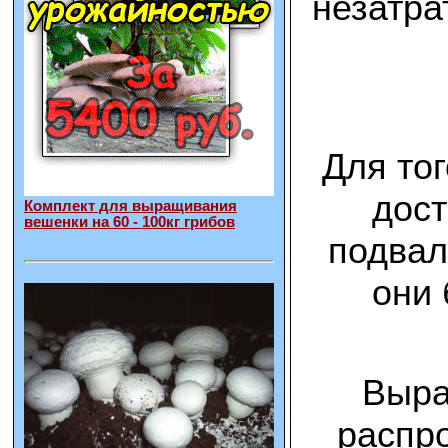
незатра
Для то
дост
Комплект для выращивания
вешенки на 60 - 100кг грибов
подвал
они 
Выра
распро