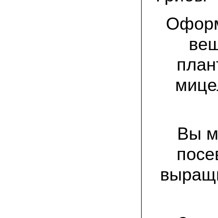
спиленные пни. Во второй декаде
сентября грибы проросли, первыми
появились вешенки,а вслед за ними
Оформ
шиитакке. Сварили суп, нажарили
грибов) А опята ждем к заморозкам,у
них ниже температура плодоношения.
веш
план
29.09.2022 Ольга, Архангельск:
Всегда хотели свои зимние опята.
Заказали в «Грибаныче» мицелий
мице
зерновой. Вот, сейчас собираем первую
партию грибочков
20.09.2022 Владимир Михайлович,
Тверь:
Вторую осень я собираю вешенки с
Вы м
пней, очень довольный, урожай
превосходного качества. Понравилось
что все просто, без всякой мороки. В
посе
лес ходить не надо. Хорошо когда есть
свои грибы!
выращи
06.09.2022 Александр, Южно-
Сахалинск:
хорошие мини-грядки для выращивания
шампиньонов, урожай порадовал. также
доволен опятами. с наступлением