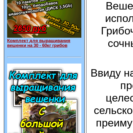
Вешен
испол
Грибоч
сочн
Комплект для выращивания
вешенки на 30 - 60кг грибов
Ввиду н
пр
целес
сельско
преиму