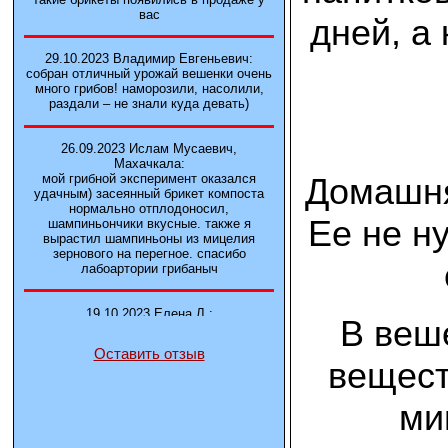
вас
дней, а
29.10.2023 Владимир Евгеньевич:
собран отличный урожай вешенки очень
много грибов! наморозили, насолили,
раздали – не знали куда девать)
26.09.2023 Ислам Мусаевич,
Махачкала:
Домашня
мой грибной эксперимент оказался
удачным) засеянный брикет компоста
нормально отплодоносил,
Ее не н
шампиньончики вкусные. также я
вырастил шампиньоны из мицелия
зернового на перегное. спасибо
лабоартории грибаныч
19.10.2023 Елена Л.:
В веш
Брали у вас в фирме 3 сорта вешенок
М5, Нк-35, КТ3. Урожай был хороший в
Оставить отзыв
2-3 волны
вещест
14.10.2023 Александр:
ми
шампиньоны выросли из брикета,
отличные сочные грибы! рекомендую,
заказывайте