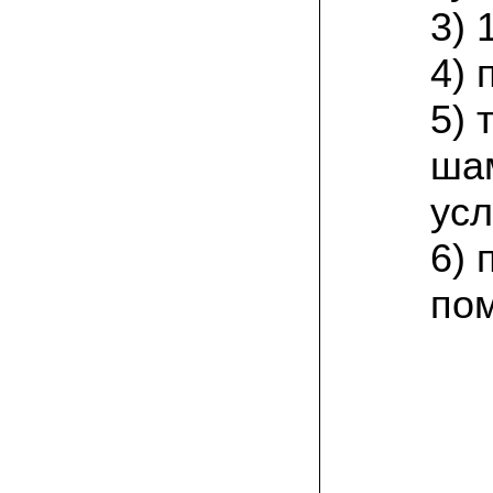
присылают печатную инструкцию.
3) 
12.02.2022 Ольга, Москва:
4) 
Попробовали опята, мы их посеяли на
пнях. Сорт фламмулина- зимний опенок
хорошо приживается на лиственных
5)
породах древесины. По качеству,
аромату опята прекрасные!
ша
05.02.2022 Денис:
усл
Благодарю за мицелий, неожиданно
приятно что посылка дошла за 5 дней!
Посею вешенку в ванной, там и
6) 
влажность и температура подходящи)
по
18.01.2022 Наталья:
Спасибо за прекрасный подарок к
Новому году! Заказ получила вовремя)))
Как убедилась, вешенки прекрасно
растут в комнатных условиях!
26.12.2021 Иван, Тюменская область:
Никогда не собирал грибы в лесу да и
опасаюсь.Но грибы очень люблю.
Попробую вырастить шампиньоны из
засеянного брикета. Хорошо что такой