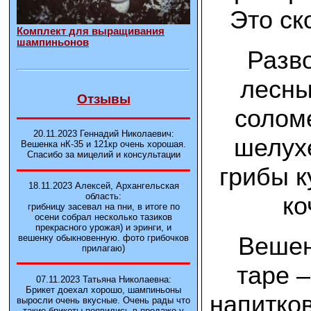
Это ск
Комплект для выращивания
шампиньонов
Разв
лесны
Отзывы
солом
20.11.2023 Геннадий Николаевич:
шелухе
Вешенка нК-35 и 121кp очень хорошая.
Спасибо за мицелий и консультации
грибы к
18.11.2023 Алексей, Архангельская
область:
ко
грибницу засевал на пни, в итоге по
осени собрал несколько тазиков
прекрасного урожая) и эринги, и
Вешен
вешенку обыкновенную. фото грибочков
прилагаю)
таре –
07.11.2023 Татьяна Николаевна:
Брикет доехал хорошо, шампиньоны
напитков
выросли очень вкусные. Очень рады что
такие брикеты появились в продаже у