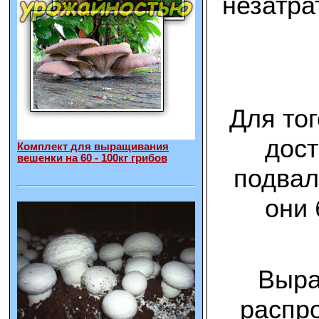
незатра
Для то
дост
Комплект для выращивания
вешенки на 60 - 100кг грибов
подвал
они 
Выра
распро