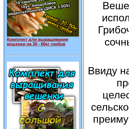
Вешен
испол
Грибоч
сочн
Комплект для выращивания
вешенки на 30 - 60кг грибов
Ввиду н
пр
целес
сельско
преиму