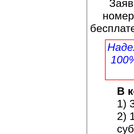
Заяв
заморозков они начали плодоносить на
пнях
номер
23.07.2022 Юлия:
Спасибо за мицелий королевской
бесплате
вешенки! У нас выросли замечательные
грибы!
Наде
15.06.2022 Егор, Липецкая область:
Покупаем семена в грибаныче не один
уже раз. Все хорошо! Быстрая доставка
100
и качество отличное
26.05.2022 Алла Андреевна,
Костромская область:
Сеяла весной в открытый грунт зимний
опенок на древесину березы, на спилы
В 
бревен и урожай уже начала собирать
вот на днях. Вкуснее грибов мы не
пробовали. Спасибо вам!
1) 
24.02.2022 Виктор Николаевич:
2) 
Доволен собранным урожаем
шампиньонов, я брал засеяный брикет.
суб
Грибы вкусные и сочные, собирал в 3
волны. Хорошо что с брикетом