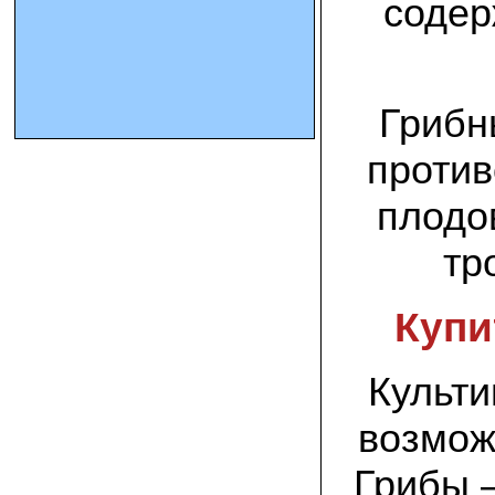
содер
10.10.2023 Олег, Оренбургская область:
урожаем доволен. выращивал на
соломе в мешках. будем заказывать
еще
Грибн
15.09.2023 Сергей Геннадьевич:
против
Мы попробовали мицелий вешенки
королевской посеять в дерн и на
удивление- они в нем выроасли! Это
плодо
очень необычно) спасибо!
тр
09.09.2023 Людмила Анатольевна:
У меня получилось вырастить зимние
опята на пнях березы. Посадила
Купи
мицелий рано весной на мокрые пеньки.
Рыла лунки, устилала сырыми
опилками и ставила пни в них. Грибы
появлялись каждый год пока пеньки не
Культи
рассыпались полностью
возмож
12.10.2022 Дмитрий, Москва:
Мицелий забирал самовывозом в
Новомосковске, взял вешенку, шиитаке
Грибы –
и зимние опята. Засеял в мае на