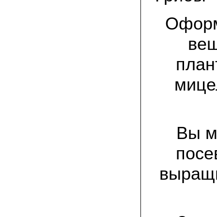
спиленные пни. Во второй декаде
сентября грибы проросли, первыми
появились вешенки,а вслед за ними
Оформ
шиитакке. Сварили суп, нажарили
грибов) А опята ждем к заморозкам,у
них ниже температура плодоношения.
веш
план
29.09.2022 Ольга, Архангельск:
Всегда хотели свои зимние опята.
Заказали в «Грибаныче» мицелий
мице
зерновой. Вот, сейчас собираем первую
партию грибочков
20.09.2022 Владимир Михайлович,
Тверь:
Вторую осень я собираю вешенки с
Вы м
пней, очень довольный, урожай
превосходного качества. Понравилось
что все просто, без всякой мороки. В
посе
лес ходить не надо. Хорошо когда есть
свои грибы!
выращи
06.09.2022 Александр, Южно-
Сахалинск:
хорошие мини-грядки для выращивания
шампиньонов, урожай порадовал. также
доволен опятами. с наступлением