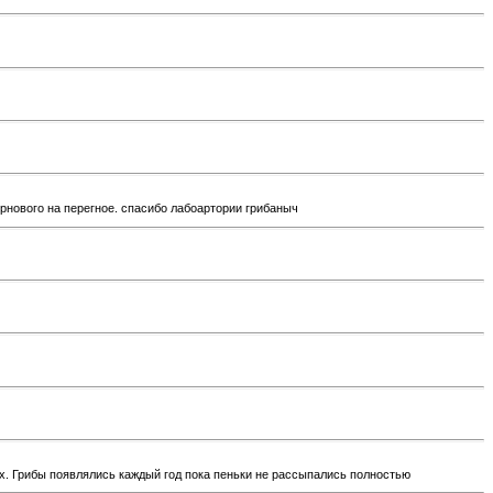
нового на перегное. спасибо лабоартории грибаныч
х. Грибы появлялись каждый год пока пеньки не рассыпались полностью