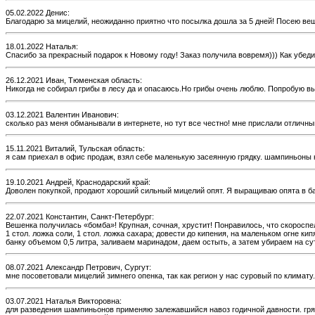
05.02.2022 Денис:
Благодарю за мицелий, неожиданно приятно что посылка дошла за 5 дней! Посею ве
18.01.2022 Наталья:
Спасибо за прекрасный подарок к Новому году! Заказ получила вовремя))) Как убед
26.12.2021 Иван, Тюменская область:
Никогда не собирал грибы в лесу да и опасаюсь.Но грибы очень люблю. Попробую вы
03.12.2021 Валентин Иванович:
сколько раз меня обманывали в интернете, но тут все честно! мне прислали отличны
15.11.2021 Виталий, Тульская область:
я сам приехал в офис продаж, взял себе маленькую засеянную грядку. шампиньоны н
19.10.2021 Андрей, Краснодарский край:
Доволен покупкой, продают хороший сильный мицелий опят. Я выращиваю опята в ба
22.07.2021 Константин, Санкт-Петербург:
Вешенка получилась «бомба»! Крупная, сочная, хрустит! Понравилось, что скоросп
1 стол. ложка соли, 1 стол. ложка сахара; довести до кипения, на маленьком огне 
банку объемом 0,5 литра, заливаем маринадом, даем остыть, а затем убираем на с
08.07.2021 Александр Петрович, Сургут:
мне посоветовали мицелий зимнего опенка, так как регион у нас суровый по климату.
03.07.2021 Наталья Викторовна:
для разведения шампиньонов применяю залежавшийся навоз годичной давности. грядк