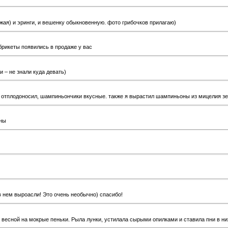
ожая) и эринги, и вешенку обыкновенную. фото грибочков прилагаю)
брикеты появились в продаже у вас
 – не знали куда девать)
 отплодоносил, шампиньончики вкусные. также я вырастил шампиньоны из мицелия зер
лны
в нем выроасли! Это очень необычно) спасибо!
 весной на мокрые пеньки. Рыла лунки, устилала сырыми опилками и ставила пни в ни