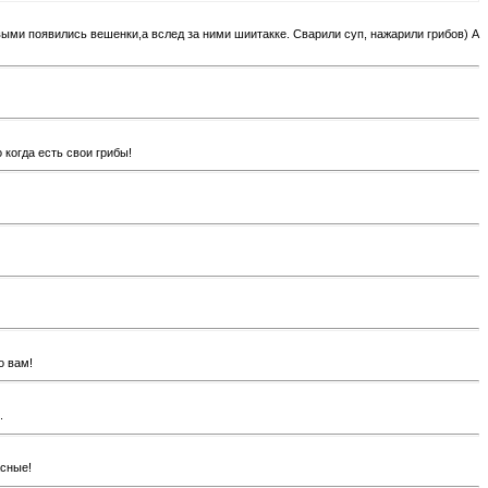
выми появились вешенки,а вслед за ними шиитакке. Сварили суп, нажарили грибов) А
 когда есть свои грибы!
о вам!
.
асные!