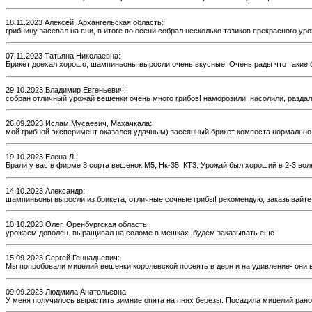
18.11.2023 Алексей, Архангельская область:
грибницу засевал на пни, в итоге по осени собрал несколько тазиков прекрасного ур
07.11.2023 Татьяна Николаевна:
Брикет доехал хорошо, шампиньоны выросли очень вкусные. Очень рады что такие 
29.10.2023 Владимир Евгеньевич:
собран отличный урожай вешенки очень много грибов! наморозили, насолили, раздали
26.09.2023 Ислам Мусаевич, Махачкала:
мой грибной эксперимент оказался удачным) засеянный брикет компоста нормально
19.10.2023 Елена Л.:
Брали у вас в фирме 3 сорта вешенок М5, Нк-35, КТ3. Урожай был хороший в 2-3 во
14.10.2023 Александр:
шампиньоны выросли из брикета, отличные сочные грибы! рекомендую, заказывайте
10.10.2023 Олег, Оренбургская область:
урожаем доволен. выращивал на соломе в мешках. будем заказывать еще
15.09.2023 Сергей Геннадьевич:
Мы попробовали мицелий вешенки королевской посеять в дерн и на удивление- они 
09.09.2023 Людмила Анатольевна:
У меня получилось вырастить зимние опята на пнях березы. Посадила мицелий рано