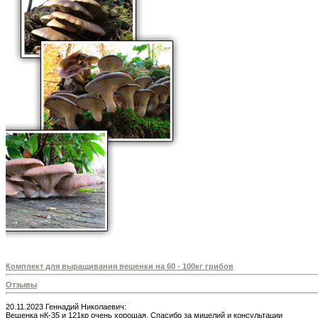
Комплект для выращивания вешенки на 60 - 100кг грибов
Отзывы
20.11.2023 Геннадий Николаевич:
Вешенка нК-35 и 121кp очень хорошая. Спасибо за мицелий и консультации