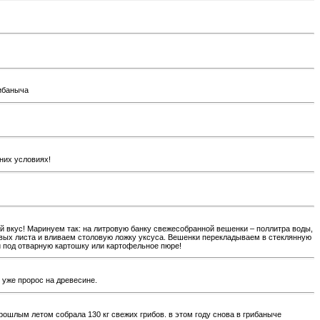
рибаныча
них условиях!
й вкус! Маринуем так: на литровую банку свежесобранной вешенки – поллитра воды,
вровых листа и вливаем столовую ложку уксуса. Вешенки перекладываем в стеклянную
и под отварную картошку или картофельное пюре!
к уже пророс на древесине.
рошлым летом собрала 130 кг свежих грибов. в этом году снова в грибаныче