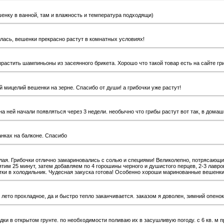
шенку в ванной, там и влажность и температура подходящи)
илась, вешенки прекрасно растут в комнатных условиях!
растить шампиньоны из засеянного брикета. Хорошо что такой товар есть на сайте г
й мицелий вешенки на зерне. Спасибо от души! а грибочки уже растут!
а ней начали появляться через 3 недели. необычно что грибы растут вот так, в домаш
нках на балконе. Спасибо
елая. Грибочки отлично замариновались с солью и специями! Великолепно, потрясающи
кипятим 25 минут, затем добавляем по 4 горошины черного и душистого перцев, 2-3 ла
утки в холодильник. Чудесная закуска готова! Особенно хороши маринованные вешенк
 лето прохладное, да и быстро тепло заканчивается. заказом я доволен, зимний опено
и в открытом грунте. по необходимости поливаю их в засушливую погоду. с 6 кв. м п