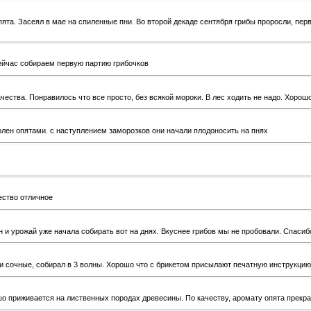
та. Засеял в мае на спиленные пни. Во второй декаде сентября грибы проросли, пер
сейчас собираем первую партию грибочков
ества. Понравилось что все просто, без всякой мороки. В лес ходить не надо. Хорошо
лен опятами. с наступлением заморозков они начали плодоносить на пнях
ество отличное
 и урожай уже начала собирать вот на днях. Вкуснее грибов мы не пробовали. Спасиб
 сочные, собирал в 3 волны. Хорошо что с брикетом присылают печатную инструкцию
о приживается на лиственных породах древесины. По качеству, аромату опята прекр