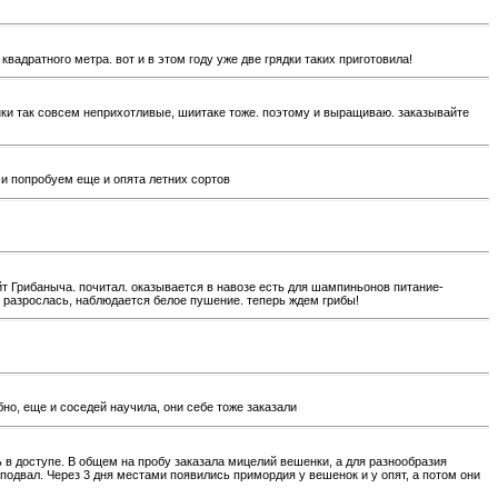
адратного метра. вот и в этом году уже две грядки таких приготовила!
енки так совсем неприхотливые, шиитаке тоже. поэтому и выращиваю. заказывайте
 и попробуем еще и опята летних сортов
йт Грибаныча. почитал. оказывается в навозе есть для шампиньонов питание-
о разрослась, наблюдается белое пушение. теперь ждем грибы!
но, еще и соседей научила, они себе тоже заказали
ь в доступе. В общем на пробу заказала мицелий вешенки, а для разнообразия
 подвал. Через 3 дня местами появились примордия у вешенок и у опят, а потом они