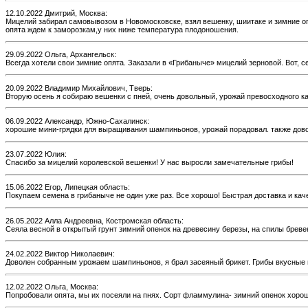
12.10.2022 Дмитрий, Москва:
Мицелий забирал самовывозом в Новомосковске, взял вешенку, шиитаке и зимние опя
опята ждем к заморозкам,у них ниже температура плодоношения.
29.09.2022 Ольга, Архангельск:
Всегда хотели свои зимние опята. Заказали в «Грибаныче» мицелий зерновой. Вот, 
20.09.2022 Владимир Михайлович, Тверь:
Вторую осень я собираю вешенки с пней, очень довольный, урожай превосходного кач
06.09.2022 Александр, Южно-Сахалинск:
хорошие мини-грядки для выращивания шампиньонов, урожай порадовал. также дово
23.07.2022 Юлия:
Спасибо за мицелий королевской вешенки! У нас выросли замечательные грибы!
15.06.2022 Егор, Липецкая область:
Покупаем семена в грибаныче не один уже раз. Все хорошо! Быстрая доставка и кач
26.05.2022 Алла Андреевна, Костромская область:
Сеяла весной в открытый грунт зимний опенок на древесину березы, на спилы бревен
24.02.2022 Виктор Николаевич:
Доволен собранным урожаем шампиньонов, я брал засеяный брикет. Грибы вкусные и
12.02.2022 Ольга, Москва:
Попробовали опята, мы их посеяли на пнях. Сорт фламмулина- зимний опенок хорош