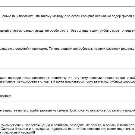
ко их измельчить. по такому методу с за сезон собираю несколько ведер грибов с кв
одный участок. овощи, ягоды не особо растут без солнца. а для грибов самое то. веш
траншею с соломой и опилками. Теперь решили попробовать на пнях развести вешенку
ялись периодически шампиноны. решил изучить эту тему. поискал в инете зашел на са
лали оперативно. посеял в открытый грунт под навесом. спустя месяц грибница хорош
 обмана
 вырастет ничего, грибы раньше не сажала. Всё понятно оказалось, объяснили подроб
 грибы уж очень завлекающе! Да и почитала, разводить их просто, а опилки у меня ест
у! Сделала блоки по инструкциям, подержала их в теплом помещении, потом спустила в
а прекрасный урожай!!!