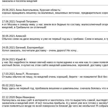
заказала и посеяла мицелий
29.06.2021 Анна Анатольевна, Курская область:
хорошо вращивать вешенку на малинвых, вишневых веточках. предварительно хорошень
17.06.2021 Георгий Петрович:
я от Москвы к северу живу. у нас земли все бедные по составу. малосолнечный огор
мицелий, в Грибаныче он отличный!
30.05.2021 Алексей:
Обычно сеем на даче вешенку и уже не первый год мы с грибами. Сеем в мешки, в 
24.05.2021 Евгений, Екатеринбург:
Хотел заказать, посчитали доставку - очень дорого! Не хочу..
29.04.2021 Юрий Ф.:
у нас без надобности лежал овечий навоз в палисаднике и на нем как-то сами появл
азотный белок. я купил на этом сайте мицелий шампиньона. зерновой. доставку сде
17.03.2021 Анна Р., Ясногорск:
Отзывы обычно не пишу, но мицелий очень хороший, берите - не пожалеете! Всё без
05.02.2021 Катя:
Беру здесь не первый год, пробовала вешенки и шампиньоны. сначала боялась что не
22.12.2020 Вера Ивановна:
Наткнулась на ваш сайт в интернете и захотелось что-то вырастить самой, выглядят
захватила и мицелий опят. И вот посылка прибыла. А у меня уже все готово к засев
стали появлятьсе везде по всей поверхности блоков! До чего же необычно! Я собрал