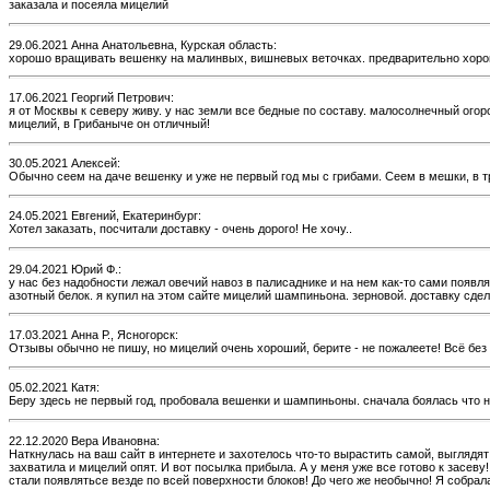
заказала и посеяла мицелий
29.06.2021 Анна Анатольевна, Курская область:
хорошо вращивать вешенку на малинвых, вишневых веточках. предварительно хорошень
17.06.2021 Георгий Петрович:
я от Москвы к северу живу. у нас земли все бедные по составу. малосолнечный огор
мицелий, в Грибаныче он отличный!
30.05.2021 Алексей:
Обычно сеем на даче вешенку и уже не первый год мы с грибами. Сеем в мешки, в 
24.05.2021 Евгений, Екатеринбург:
Хотел заказать, посчитали доставку - очень дорого! Не хочу..
29.04.2021 Юрий Ф.:
у нас без надобности лежал овечий навоз в палисаднике и на нем как-то сами появл
азотный белок. я купил на этом сайте мицелий шампиньона. зерновой. доставку сде
17.03.2021 Анна Р., Ясногорск:
Отзывы обычно не пишу, но мицелий очень хороший, берите - не пожалеете! Всё без
05.02.2021 Катя:
Беру здесь не первый год, пробовала вешенки и шампиньоны. сначала боялась что не
22.12.2020 Вера Ивановна:
Наткнулась на ваш сайт в интернете и захотелось что-то вырастить самой, выглядят
захватила и мицелий опят. И вот посылка прибыла. А у меня уже все готово к засев
стали появлятьсе везде по всей поверхности блоков! До чего же необычно! Я собрал