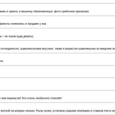
ожая) и эринги, и вешенку обыкновенную. фото грибочков прилагаю)
брикеты появились в продаже у вас
 – не знали куда девать)
 отплодоносил, шампиньончики вкусные. также я вырастил шампиньоны из мицелия зер
лны
в нем выроасли! Это очень необычно) спасибо!
 весной на мокрые пеньки. Рыла лунки, устилала сырыми опилками и ставила пни в ни