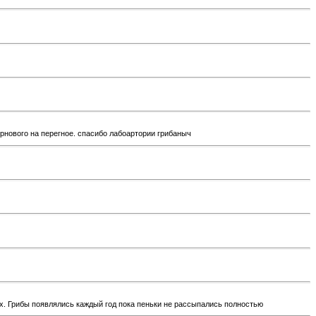
нового на перегное. спасибо лабоартории грибаныч
х. Грибы появлялись каждый год пока пеньки не рассыпались полностью