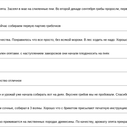
та. Засеял в мае на спиленные пни. Во второй декаде сентября грибы проросли, пер
сейчас собираем первую партию грибочков
ества. Понравилось что все просто, без всякой мороки. В лес ходить не надо. Хорошо
лен опятами. с наступлением заморозков они начали плодоносить на пнях
ество отличное
 и урожай уже начала собирать вот на днях. Вкуснее грибов мы не пробовали. Спасиб
 сочные, собирал в 3 волны. Хорошо что с брикетом присылают печатную инструкцию
о приживается на лиственных породах древесины. По качеству, аромату опята прекр