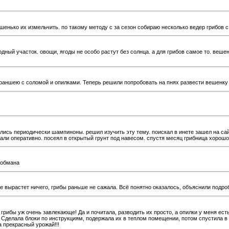
ко их измельчить. по такому методу с за сезон собираю несколько ведер грибов с кв
одный участок. овощи, ягоды не особо растут без солнца. а для грибов самое то. веш
траншею с соломой и опилками. Теперь решили попробовать на пнях развести вешенку
ялись периодически шампиноны. решил изучить эту тему. поискал в инете зашел на са
лали оперативно. посеял в открытый грунт под навесом. спустя месяц грибница хорош
 обмана
 вырастет ничего, грибы раньше не сажала. Всё понятно оказалось, объяснили подроб
 грибы уж очень завлекающе! Да и почитала, разводить их просто, а опилки у меня ест
у! Сделала блоки по инструкциям, подержала их в теплом помещении, потом спустила в
а прекрасный урожай!!!