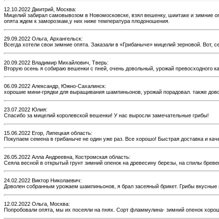
12.10.2022 Дмитрий, Москва:
Мицелий забирал самовывозом в Новомосковске, взял вешенку, шиитаке и зимние опя
опята ждем к заморозкам,у них ниже температура плодоношения.
29.09.2022 Ольга, Архангельск:
Всегда хотели свои зимние опята. Заказали в «Грибаныче» мицелий зерновой. Вот, 
20.09.2022 Владимир Михайлович, Тверь:
Вторую осень я собираю вешенки с пней, очень довольный, урожай превосходного кач
06.09.2022 Александр, Южно-Сахалинск:
хорошие мини-грядки для выращивания шампиньонов, урожай порадовал. также дово
23.07.2022 Юлия:
Спасибо за мицелий королевской вешенки! У нас выросли замечательные грибы!
15.06.2022 Егор, Липецкая область:
Покупаем семена в грибаныче не один уже раз. Все хорошо! Быстрая доставка и кач
26.05.2022 Алла Андреевна, Костромская область:
Сеяла весной в открытый грунт зимний опенок на древесину березы, на спилы бревен
24.02.2022 Виктор Николаевич:
Доволен собранным урожаем шампиньонов, я брал засеяный брикет. Грибы вкусные и
12.02.2022 Ольга, Москва:
Попробовали опята, мы их посеяли на пнях. Сорт фламмулина- зимний опенок хорош