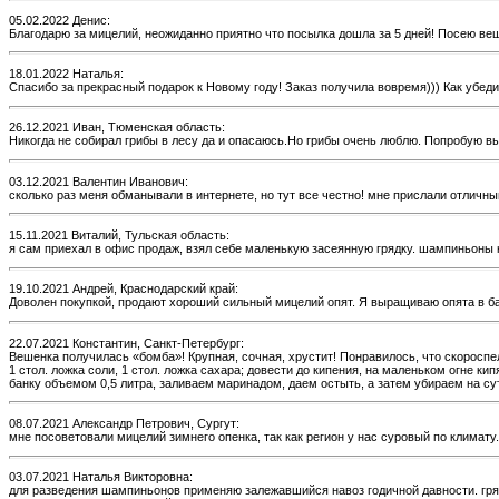
05.02.2022 Денис:
Благодарю за мицелий, неожиданно приятно что посылка дошла за 5 дней! Посею ве
18.01.2022 Наталья:
Спасибо за прекрасный подарок к Новому году! Заказ получила вовремя))) Как убед
26.12.2021 Иван, Тюменская область:
Никогда не собирал грибы в лесу да и опасаюсь.Но грибы очень люблю. Попробую вы
03.12.2021 Валентин Иванович:
сколько раз меня обманывали в интернете, но тут все честно! мне прислали отличны
15.11.2021 Виталий, Тульская область:
я сам приехал в офис продаж, взял себе маленькую засеянную грядку. шампиньоны н
19.10.2021 Андрей, Краснодарский край:
Доволен покупкой, продают хороший сильный мицелий опят. Я выращиваю опята в ба
22.07.2021 Константин, Санкт-Петербург:
Вешенка получилась «бомба»! Крупная, сочная, хрустит! Понравилось, что скоросп
1 стол. ложка соли, 1 стол. ложка сахара; довести до кипения, на маленьком огне 
банку объемом 0,5 литра, заливаем маринадом, даем остыть, а затем убираем на с
08.07.2021 Александр Петрович, Сургут:
мне посоветовали мицелий зимнего опенка, так как регион у нас суровый по климату.
03.07.2021 Наталья Викторовна:
для разведения шампиньонов применяю залежавшийся навоз годичной давности. грядк