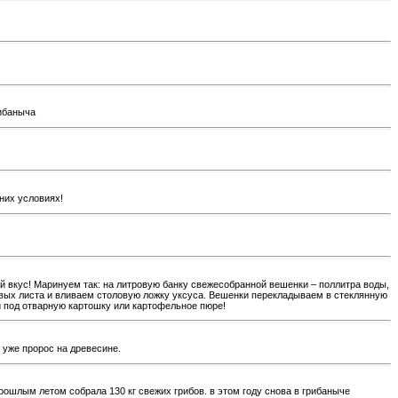
рибаныча
них условиях!
й вкус! Маринуем так: на литровую банку свежесобранной вешенки – поллитра воды,
вровых листа и вливаем столовую ложку уксуса. Вешенки перекладываем в стеклянную
и под отварную картошку или картофельное пюре!
к уже пророс на древесине.
рошлым летом собрала 130 кг свежих грибов. в этом году снова в грибаныче