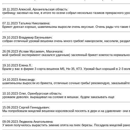
18.11.2023 Алексей, Архангельская область:
грибницу засевал на пни, в итоге по осени собрал несколько тазиков прекрасного ур
07.11.2023 Татьяна Николаевна:
Брикет доехал хорошо, шампиньоны выросли очень вкусные. Очень рады что такие 
29.10.2023 Владимир Евгеньевич:
собран отличный урожай вешенки очень много грибов! наморозили, насолили, раздали
26.09.2023 Ислам Мусаевич, Махачкала:
мой грибной эксперимент оказался удачным) засеянный брикет компоста нормально
19.10.2023 Елена Л.:
Брали у вас в фирме 3 сорта вешенок М5, Нк-35, КТ3. Урожай был хороший в 2-3 во
14.10.2023 Александр:
шампиньоны выросли из брикета, отличные сочные грибы! рекомендую, заказывайте
10.10.2023 Олег, Оренбургская область:
урожаем доволен. выращивал на соломе в мешках. будем заказывать еще
15.09.2023 Сергей Геннадьевич:
Мы попробовали мицелий вешенки королевской посеять в дерн и на удивление- они 
09.09.2023 Людмила Анатольевна:
У меня получилось вырастить зимние опята на пнях березы. Посадила мицелий рано