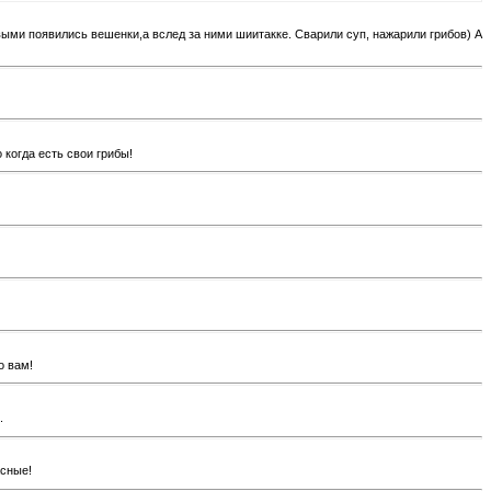
выми появились вешенки,а вслед за ними шиитакке. Сварили суп, нажарили грибов) А
 когда есть свои грибы!
о вам!
.
асные!