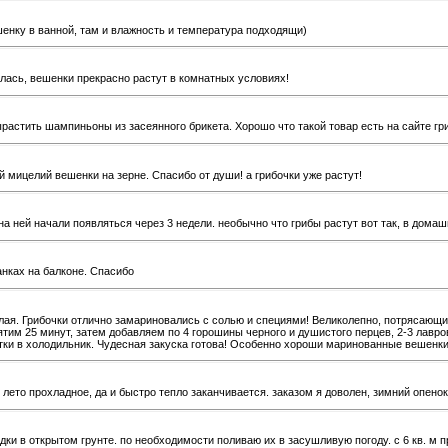
шенку в ванной, там и влажность и температура подходящи)
илась, вешенки прекрасно растут в комнатных условиях!
растить шампиньоны из засеянного брикета. Хорошо что такой товар есть на сайте г
й мицелий вешенки на зерне. Спасибо от души! а грибочки уже растут!
а ней начали появляться через 3 недели. необычно что грибы растут вот так, в домаш
нках на балконе. Спасибо
елая. Грибочки отлично замариновались с солью и специями! Великолепно, потрясающи
кипятим 25 минут, затем добавляем по 4 горошины черного и душистого перцев, 2-3 ла
утки в холодильник. Чудесная закуска готова! Особенно хороши маринованные вешенк
 лето прохладное, да и быстро тепло заканчивается. заказом я доволен, зимний опено
и в открытом грунте. по необходимости поливаю их в засушливую погоду. с 6 кв. м п