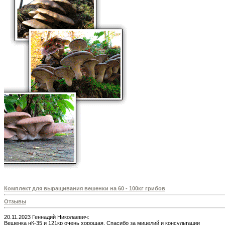
Комплект для выращивания вешенки на 60 - 100кг грибов
Отзывы
20.11.2023 Геннадий Николаевич:
Вешенка нК-35 и 121кp очень хорошая. Спасибо за мицелий и консультации