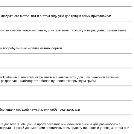
адратного метра. вот и в этом году уже две грядки таких приготовила!
енки так совсем неприхотливые, шиитаке тоже. поэтому и выращиваю. заказывайте
 и попробуем еще и опята летних сортов
йт Грибаныча. почитал. оказывается в навозе есть для шампиньонов питание-
о разрослась, наблюдается белое пушение. теперь ждем грибы!
но, еще и соседей научила, они себе тоже заказали
ь в доступе. В общем на пробу заказала мицелий вешенки, а для разнообразия
 подвал. Через 3 дня местами появились примордия у вешенок и у опят, а потом они