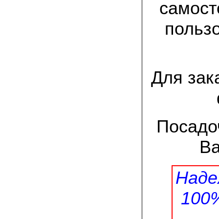
спиленные пни. Во второй декаде
самост
сентября грибы проросли, первыми
появились вешенки,а вслед за ними
пользо
шиитакке. Сварили суп, нажарили
грибов) А опята ждем к заморозкам,у
них ниже температура плодоношения.
29.09.2022 Ольга, Архангельск:
Всегда хотели свои зимние опята.
Для зак
Заказали в «Грибаныче» мицелий
зерновой. Вот, сейчас собираем первую
партию грибочков
20.09.2022 Владимир Михайлович,
Тверь:
Посадо
Вторую осень я собираю вешенки с
пней, очень довольный, урожай
превосходного качества. Понравилось
Ва
что все просто, без всякой мороки. В
лес ходить не надо. Хорошо когда есть
свои грибы!
Наде
06.09.2022 Александр, Южно-
Сахалинск:
100
хорошие мини-грядки для выращивания
шампиньонов, урожай порадовал. также
доволен опятами. с наступлением