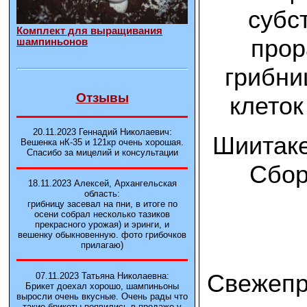
субс
Комплект для выращивания
прор
шампиньонов
грибни
Отзывы
клеток
20.11.2023 Геннадий Николаевич:
Шиитаке
Вешенка нК-35 и 121кp очень хорошая.
Спасибо за мицелий и консультации
Сбор
18.11.2023 Алексей, Архангельская
область:
грибницу засевал на пни, в итоге по
осени собрал несколько тазиков
прекрасного урожая) и эринги, и
вешенку обыкновенную. фото грибочков
прилагаю)
Свежепр
07.11.2023 Татьяна Николаевна:
Брикет доехал хорошо, шампиньоны
выросли очень вкусные. Очень рады что
такие брикеты появились в продаже у