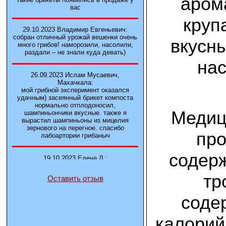
аром
вас
круп
29.10.2023 Владимир Евгеньевич:
собран отличный урожай вешенки очень
вкусн
много грибов! наморозили, насолили,
раздали – не знали куда девать)
нас
26.09.2023 Ислам Мусаевич,
Махачкала:
мой грибной эксперимент оказался
удачным) засеянный брикет компоста
нормально отплодоносил,
Медиц
шампиньончики вкусные. также я
вырастил шампиньоны из мицелия
зернового на перегное. спасибо
про
лабоартории грибаныч
содерж
19.10.2023 Елена Л.:
Брали у вас в фирме 3 сорта вешенок
М5, Нк-35, КТ3. Урожай был хороший в
тр
Оставить отзыв
2-3 волны
соде
14.10.2023 Александр:
шампиньоны выросли из брикета,
калорий
отличные сочные грибы! рекомендую,
заказывайте