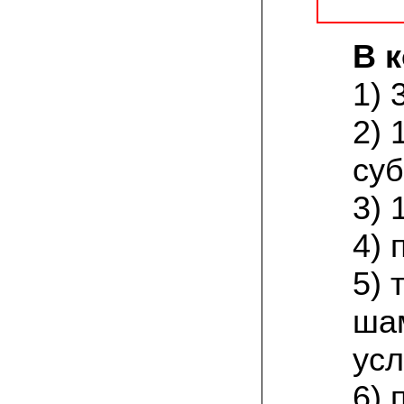
заморозков они начали плодоносить на
пнях
В 
23.07.2022 Юлия:
Спасибо за мицелий королевской
вешенки! У нас выросли замечательные
1) 
грибы!
2) 
15.06.2022 Егор, Липецкая область:
Покупаем семена в грибаныче не один
суб
уже раз. Все хорошо! Быстрая доставка
и качество отличное
3) 
26.05.2022 Алла Андреевна,
Костромская область:
4) 
Сеяла весной в открытый грунт зимний
опенок на древесину березы, на спилы
бревен и урожай уже начала собирать
5)
вот на днях. Вкуснее грибов мы не
пробовали. Спасибо вам!
ша
24.02.2022 Виктор Николаевич:
усл
Доволен собранным урожаем
шампиньонов, я брал засеяный брикет.
Грибы вкусные и сочные, собирал в 3
6) 
волны. Хорошо что с брикетом