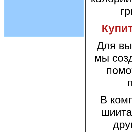
гр
10.10.2023 Олег, Оренбургская область:
урожаем доволен. выращивал на
соломе в мешках. будем заказывать
Купит
еще
15.09.2023 Сергей Геннадьевич:
Для вы
Мы попробовали мицелий вешенки
королевской посеять в дерн и на
удивление- они в нем выроасли! Это
мы соз
очень необычно) спасибо!
помо
09.09.2023 Людмила Анатольевна:
У меня получилось вырастить зимние
опята на пнях березы. Посадила
мицелий рано весной на мокрые пеньки.
Рыла лунки, устилала сырыми
опилками и ставила пни в них. Грибы
В ком
появлялись каждый год пока пеньки не
рассыпались полностью
шиита
12.10.2022 Дмитрий, Москва:
Мицелий забирал самовывозом в
дру
Новомосковске, взял вешенку, шиитаке
и зимние опята. Засеял в мае на