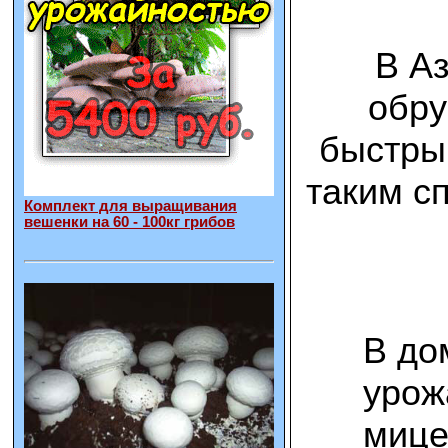
В А
обру
быстрый
таким с
Комплект для выращивания
вешенки на 60 - 100кг грибов
В до
урож
мице