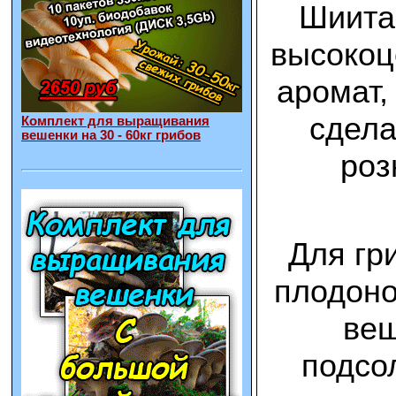
Шиитак
высокоц
аромат,
сдела
Комплект для выращивания
вешенки на 30 - 60кг грибов
роз
Для гр
плодоно
веш
подсо