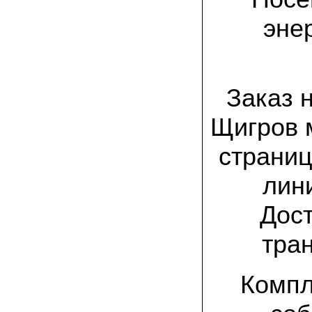
товар есть на сайте грибаныча
эне
03.12.2021 Валентин Иванович:
сколько раз меня обманывали в
интернете, но тут все честно! мне
прислали отличный мицелий вешенки на
зерне. Спасибо от души! а грибочки уже
растут!
Заказ 
15.11.2021 Виталий, Тульская область:
Щигров 
я сам приехал в офис продаж, взял
себе маленькую засеянную грядку.
страниц
шампиньоны на ней начали появляться
через 3 недели. необычно что грибы
растут вот так, в домашних условиях!
лини
19.10.2021 Андрей, Краснодарский край:
Дост
Доволен покупкой, продают хороший
сильный мицелий опят. Я выращиваю
опята в банках на балконе. Спасибо
тра
22.07.2021 Константин, Санкт-Петербург:
Вешенка получилась «бомба»! Крупная,
Компл
сочная, хрустит! Понравилось, что
скороспелая. Грибочки отлично
замариновались с солью и специями!