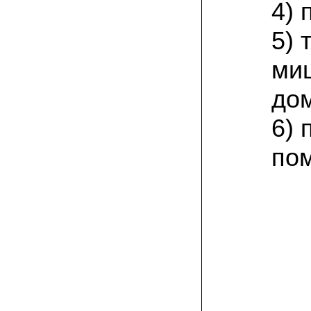
4) 
залежавшийся навоз годичной давности.
грядки в открытом грунте. по
необходимости поливаю их в
5) 
засушливую погоду. с 6 кв. м прошлым
летом собрала 130 кг свежих грибов. в
этом году снова в грибаныче заказала и
ми
посеяла мицелий
дом
29.06.2021 Анна Анатольевна, Курская
область:
хорошо вращивать вешенку на
6) 
малинвых, вишневых веточках.
предварительно хорошенько их
по
измельчить. по такому методу с за
сезон собираю несколько ведер грибов
с квадратного метра. вот и в этом году
уже две грядки таких приготовила!
17.06.2021 Георгий Петрович:
я от Москвы к северу живу. у нас земли
все бедные по составу. малосолнечный
огородный участок. овощи, ягоды не
особо растут без солнца. а для грибов
самое то. вешенки так совсем
неприхотливые, шиитаке тоже. поэтому
и выращиваю. заказывайте мицелий, в
Грибаныче он отличный!