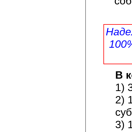
соб
Великолепно, потрясающий вкус!
Маринуем так: на литровую банку
свежесобранной вешенки – поллитра
воды, 1 стол. ложка соли, 1 стол. ложка
сахара; довести до кипения, на
маленьком огне кипятим 25 минут, затем
добавляем по 4 горошины черного и
Наде
душистого перцев, 2-3 лавровых листа и
вливаем столовую ложку уксуса.
100
Вешенки перекладываем в стеклянную
банку объемом 0,5 литра, заливаем
маринадом, даем остыть, а затем
убираем на сутки в холодильник.
Чудесная закуска готова! Особенно
хороши маринованные вешенки под
отварную картошку или картофельное
В 
пюре!
1) 
08.07.2021 Александр Петрович, Сургут:
мне посоветовали мицелий зимнего
опенка, так как регион у нас суровый по
2) 
климату. лето прохладное, да и быстро
тепло заканчивается. заказом я
доволен, зимний опенок уже пророс на
суб
древесине.
3) 
03.07.2021 Наталья Викторовна:
для разведения шампиньонов применяю