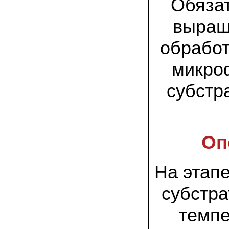
Обязат
спиленные пни. Во второй декаде
сентября грибы проросли, первыми
появились вешенки,а вслед за ними
выращ
шиитакке. Сварили суп, нажарили
грибов) А опята ждем к заморозкам,у
них ниже температура плодоношения.
обработ
29.09.2022 Ольга, Архангельск:
микро
Всегда хотели свои зимние опята.
Заказали в «Грибаныче» мицелий
субстр
зерновой. Вот, сейчас собираем первую
партию грибочков
20.09.2022 Владимир Михайлович,
Тверь:
Вторую осень я собираю вешенки с
Оп
пней, очень довольный, урожай
превосходного качества. Понравилось
что все просто, без всякой мороки. В
лес ходить не надо. Хорошо когда есть
На этап
свои грибы!
субстр
06.09.2022 Александр, Южно-
Сахалинск:
хорошие мини-грядки для выращивания
темпе
шампиньонов, урожай порадовал. также
доволен опятами. с наступлением