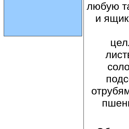
любую та
10.10.2023 Олег, Оренбургская область:
и ящик
урожаем доволен. выращивал на
соломе в мешках. будем заказывать
еще
15.09.2023 Сергей Геннадьевич:
цел
Мы попробовали мицелий вешенки
королевской посеять в дерн и на
лист
удивление- они в нем выроасли! Это
очень необычно) спасибо!
соло
09.09.2023 Людмила Анатольевна:
У меня получилось вырастить зимние
подс
опята на пнях березы. Посадила
мицелий рано весной на мокрые пеньки.
Рыла лунки, устилала сырыми
отрубям
опилками и ставила пни в них. Грибы
появлялись каждый год пока пеньки не
рассыпались полностью
пшени
12.10.2022 Дмитрий, Москва:
Мицелий забирал самовывозом в
Новомосковске, взял вешенку, шиитаке
и зимние опята. Засеял в мае на