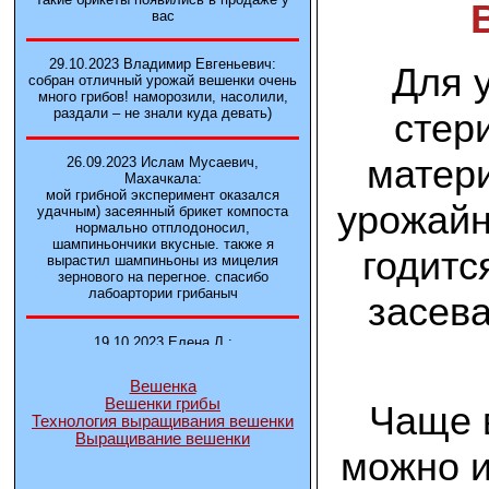
вас
29.10.2023 Владимир Евгеньевич:
Для 
собран отличный урожай вешенки очень
много грибов! наморозили, насолили,
раздали – не знали куда девать)
стер
матер
26.09.2023 Ислам Мусаевич,
Махачкала:
мой грибной эксперимент оказался
урожайн
удачным) засеянный брикет компоста
нормально отплодоносил,
шампиньончики вкусные. также я
годитс
вырастил шампиньоны из мицелия
зернового на перегное. спасибо
лабоартории грибаныч
засев
19.10.2023 Елена Л.:
Брали у вас в фирме 3 сорта вешенок
М5, Нк-35, КТ3. Урожай был хороший в
Вешенка
2-3 волны
Вешенки грибы
Чаще 
Технология выращивания вешенки
Выращивание вешенки
14.10.2023 Александр:
можно и
шампиньоны выросли из брикета,
отличные сочные грибы! рекомендую,
заказывайте