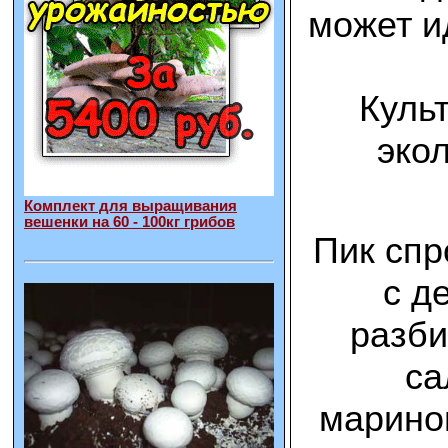
может ид
Куль
эко
Комплект для выращивания
вешенки на 60 - 100кг грибов
Пик спр
с д
разби
са
маринов