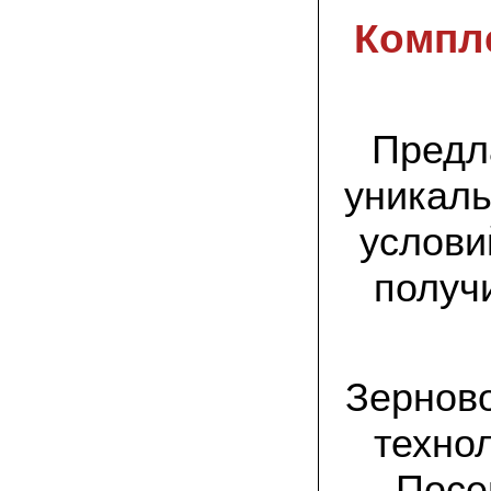
присылают печатную инструкцию.
Компле
12.02.2022 Ольга, Москва:
Попробовали опята, мы их посеяли на
пнях. Сорт фламмулина- зимний опенок
хорошо приживается на лиственных
породах древесины. По качеству,
аромату опята прекрасные!
Предл
уникаль
05.02.2022 Денис:
Благодарю за мицелий, неожиданно
приятно что посылка дошла за 5 дней!
услови
Посею вешенку в ванной, там и
влажность и температура подходящи)
получ
18.01.2022 Наталья:
Спасибо за прекрасный подарок к
Новому году! Заказ получила вовремя)))
Как убедилась, вешенки прекрасно
растут в комнатных условиях!
Зерново
26.12.2021 Иван, Тюменская область:
Никогда не собирал грибы в лесу да и
техно
опасаюсь.Но грибы очень люблю.
Попробую вырастить шампиньоны из
Посе
засеянного брикета. Хорошо что такой