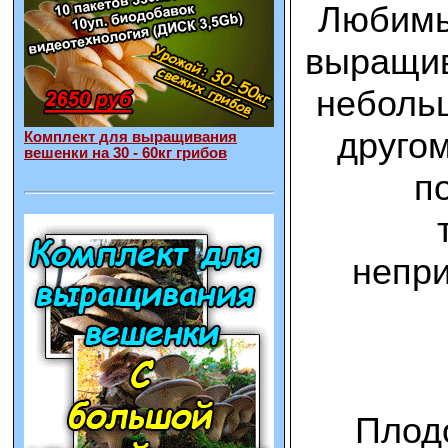
Любимы
выращив
неболь
друго
Комплект для выращивания
вешенки на 30 - 60кг грибов
п
непри
Плод