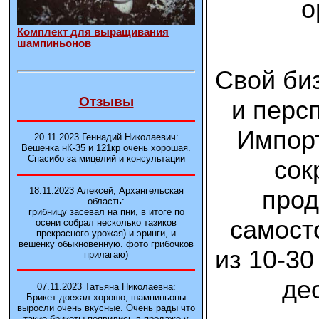
о
Комплект для выращивания
шампиньонов
Свой би
Отзывы
и перс
Импорт
20.11.2023 Геннадий Николаевич:
Вешенка нК-35 и 121кp очень хорошая.
Спасибо за мицелий и консультации
сок
прод
18.11.2023 Алексей, Архангельская
область:
грибницу засевал на пни, в итоге по
самост
осени собрал несколько тазиков
прекрасного урожая) и эринги, и
вешенку обыкновенную. фото грибочков
из 10-30
прилагаю)
де
07.11.2023 Татьяна Николаевна:
Брикет доехал хорошо, шампиньоны
выросли очень вкусные. Очень рады что
такие брикеты появились в продаже у