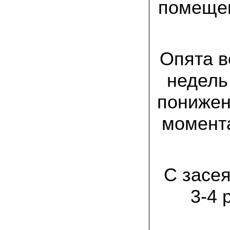
помещен
заморозков они начали плодоносить на
пнях
23.07.2022 Юлия:
Спасибо за мицелий королевской
вешенки! У нас выросли замечательные
Опята в
грибы!
недель
15.06.2022 Егор, Липецкая область:
Покупаем семена в грибаныче не один
уже раз. Все хорошо! Быстрая доставка
понижен
и качество отличное
момента
26.05.2022 Алла Андреевна,
Костромская область:
Сеяла весной в открытый грунт зимний
опенок на древесину березы, на спилы
бревен и урожай уже начала собирать
вот на днях. Вкуснее грибов мы не
С засе
пробовали. Спасибо вам!
3-4 
24.02.2022 Виктор Николаевич:
Доволен собранным урожаем
шампиньонов, я брал засеяный брикет.
Грибы вкусные и сочные, собирал в 3
волны. Хорошо что с брикетом