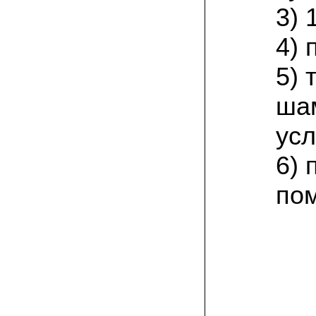
присылают печатную инструкцию.
3) 
12.02.2022 Ольга, Москва:
4) 
Попробовали опята, мы их посеяли на
пнях. Сорт фламмулина- зимний опенок
хорошо приживается на лиственных
5)
породах древесины. По качеству,
аромату опята прекрасные!
ша
05.02.2022 Денис:
усл
Благодарю за мицелий, неожиданно
приятно что посылка дошла за 5 дней!
Посею вешенку в ванной, там и
6) 
влажность и температура подходящи)
по
18.01.2022 Наталья:
Спасибо за прекрасный подарок к
Новому году! Заказ получила вовремя)))
Как убедилась, вешенки прекрасно
растут в комнатных условиях!
26.12.2021 Иван, Тюменская область:
Никогда не собирал грибы в лесу да и
опасаюсь.Но грибы очень люблю.
Попробую вырастить шампиньоны из
засеянного брикета. Хорошо что такой