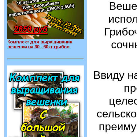
Вешен
испол
Грибоч
сочн
Комплект для выращивания
вешенки на 30 - 60кг грибов
Ввиду н
пр
целес
сельско
преиму