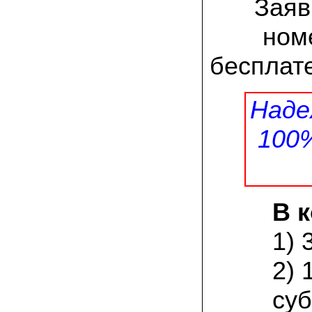
Заяв
заморозков они начали плодоносить на
пнях
номе
23.07.2022 Юлия:
Спасибо за мицелий королевской
бесплате
вешенки! У нас выросли замечательные
грибы!
Наде
15.06.2022 Егор, Липецкая область:
Покупаем семена в грибаныче не один
уже раз. Все хорошо! Быстрая доставка
100
и качество отличное
26.05.2022 Алла Андреевна,
Костромская область:
Сеяла весной в открытый грунт зимний
опенок на древесину березы, на спилы
В 
бревен и урожай уже начала собирать
вот на днях. Вкуснее грибов мы не
пробовали. Спасибо вам!
1) 
24.02.2022 Виктор Николаевич:
2) 
Доволен собранным урожаем
шампиньонов, я брал засеяный брикет.
суб
Грибы вкусные и сочные, собирал в 3
волны. Хорошо что с брикетом