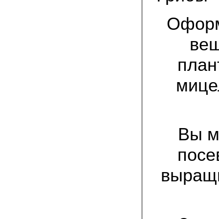
спиленные пни. Во второй декаде
сентября грибы проросли, первыми
появились вешенки,а вслед за ними
Оформ
шиитакке. Сварили суп, нажарили
грибов) А опята ждем к заморозкам,у
них ниже температура плодоношения.
веш
план
29.09.2022 Ольга, Архангельск:
Всегда хотели свои зимние опята.
Заказали в «Грибаныче» мицелий
мице
зерновой. Вот, сейчас собираем первую
партию грибочков
20.09.2022 Владимир Михайлович,
Тверь:
Вторую осень я собираю вешенки с
Вы м
пней, очень довольный, урожай
превосходного качества. Понравилось
что все просто, без всякой мороки. В
посе
лес ходить не надо. Хорошо когда есть
свои грибы!
выращи
06.09.2022 Александр, Южно-
Сахалинск:
хорошие мини-грядки для выращивания
шампиньонов, урожай порадовал. также
доволен опятами. с наступлением