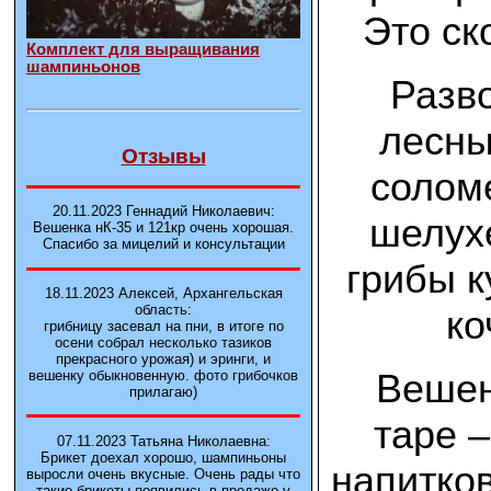
Это ск
Комплект для выращивания
шампиньонов
Разв
лесны
Отзывы
солом
20.11.2023 Геннадий Николаевич:
шелухе
Вешенка нК-35 и 121кp очень хорошая.
Спасибо за мицелий и консультации
грибы к
18.11.2023 Алексей, Архангельская
область:
ко
грибницу засевал на пни, в итоге по
осени собрал несколько тазиков
прекрасного урожая) и эринги, и
Вешен
вешенку обыкновенную. фото грибочков
прилагаю)
таре –
07.11.2023 Татьяна Николаевна:
Брикет доехал хорошо, шампиньоны
напитков
выросли очень вкусные. Очень рады что
такие брикеты появились в продаже у