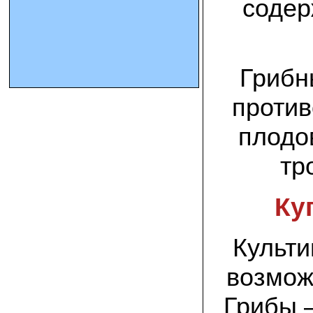
содер
10.10.2023 Олег, Оренбургская область:
урожаем доволен. выращивал на
соломе в мешках. будем заказывать
еще
Грибн
15.09.2023 Сергей Геннадьевич:
против
Мы попробовали мицелий вешенки
королевской посеять в дерн и на
удивление- они в нем выроасли! Это
плодо
очень необычно) спасибо!
тр
09.09.2023 Людмила Анатольевна:
У меня получилось вырастить зимние
опята на пнях березы. Посадила
Ку
мицелий рано весной на мокрые пеньки.
Рыла лунки, устилала сырыми
опилками и ставила пни в них. Грибы
появлялись каждый год пока пеньки не
Культи
рассыпались полностью
возмож
12.10.2022 Дмитрий, Москва:
Мицелий забирал самовывозом в
Новомосковске, взял вешенку, шиитаке
Грибы –
и зимние опята. Засеял в мае на