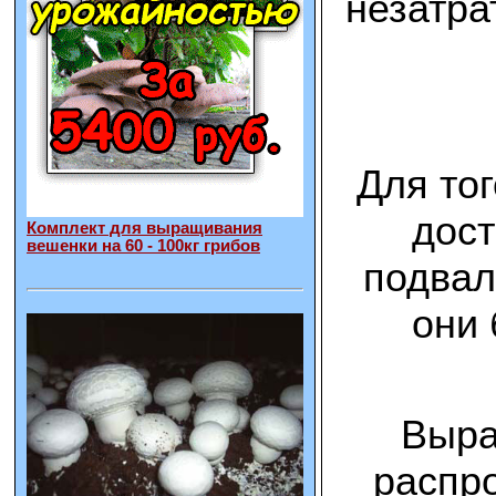
незатра
Для то
дост
Комплект для выращивания
вешенки на 60 - 100кг грибов
подвал
они 
Выра
распро