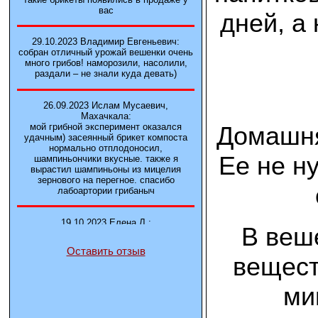
вас
дней, а
29.10.2023 Владимир Евгеньевич:
собран отличный урожай вешенки очень
много грибов! наморозили, насолили,
раздали – не знали куда девать)
26.09.2023 Ислам Мусаевич,
Махачкала:
Домашня
мой грибной эксперимент оказался
удачным) засеянный брикет компоста
нормально отплодоносил,
Ее не н
шампиньончики вкусные. также я
вырастил шампиньоны из мицелия
зернового на перегное. спасибо
лабоартории грибаныч
19.10.2023 Елена Л.:
В веш
Брали у вас в фирме 3 сорта вешенок
М5, Нк-35, КТ3. Урожай был хороший в
Оставить отзыв
2-3 волны
вещест
14.10.2023 Александр:
ми
шампиньоны выросли из брикета,
отличные сочные грибы! рекомендую,
заказывайте