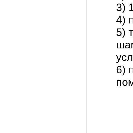
присылают печатную инструкцию.
3) 
12.02.2022 Ольга, Москва:
4) 
Попробовали опята, мы их посеяли на
пнях. Сорт фламмулина- зимний опенок
хорошо приживается на лиственных
5)
породах древесины. По качеству,
аромату опята прекрасные!
ша
05.02.2022 Денис:
усл
Благодарю за мицелий, неожиданно
приятно что посылка дошла за 5 дней!
Посею вешенку в ванной, там и
6) 
влажность и температура подходящи)
по
18.01.2022 Наталья:
Спасибо за прекрасный подарок к
Новому году! Заказ получила вовремя)))
Как убедилась, вешенки прекрасно
растут в комнатных условиях!
26.12.2021 Иван, Тюменская область:
Никогда не собирал грибы в лесу да и
опасаюсь.Но грибы очень люблю.
Попробую вырастить шампиньоны из
засеянного брикета. Хорошо что такой