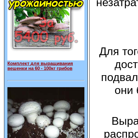
незатра
Для то
дост
Комплект для выращивания
вешенки на 60 - 100кг грибов
подвал
они 
Выра
распро