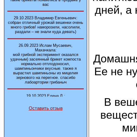
вас
дней, а
29.10.2023 Владимир Евгеньевич:
собран отличный урожай вешенки очень
много грибов! наморозили, насолили,
раздали – не знали куда девать)
26.09.2023 Ислам Мусаевич,
Махачкала:
Домашня
мой грибной эксперимент оказался
удачным) засеянный брикет компоста
нормально отплодоносил,
Ее не н
шампиньончики вкусные. также я
вырастил шампиньоны из мицелия
зернового на перегное. спасибо
лабоартории грибаныч
19.10.2023 Елена Л.:
В веш
Брали у вас в фирме 3 сорта вешенок
М5, Нк-35, КТ3. Урожай был хороший в
Оставить отзыв
2-3 волны
вещест
14.10.2023 Александр:
ми
шампиньоны выросли из брикета,
отличные сочные грибы! рекомендую,
заказывайте