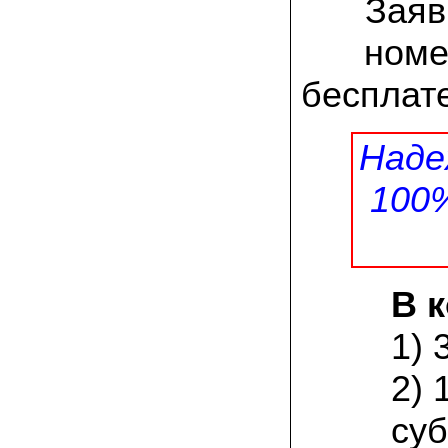
Заяв
заморозков они начали плодоносить на
пнях
номе
23.07.2022 Юлия:
Спасибо за мицелий королевской
бесплате
вешенки! У нас выросли замечательные
грибы!
Наде
15.06.2022 Егор, Липецкая область:
Покупаем семена в грибаныче не один
уже раз. Все хорошо! Быстрая доставка
100
и качество отличное
26.05.2022 Алла Андреевна,
Костромская область:
Сеяла весной в открытый грунт зимний
опенок на древесину березы, на спилы
В 
бревен и урожай уже начала собирать
вот на днях. Вкуснее грибов мы не
пробовали. Спасибо вам!
1) 
24.02.2022 Виктор Николаевич:
2) 
Доволен собранным урожаем
шампиньонов, я брал засеяный брикет.
суб
Грибы вкусные и сочные, собирал в 3
волны. Хорошо что с брикетом