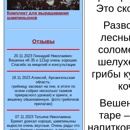
Это ск
Комплект для выращивания
шампиньонов
Разв
лесны
Отзывы
солом
20.11.2023 Геннадий Николаевич:
шелухе
Вешенка нК-35 и 121кp очень хорошая.
Спасибо за мицелий и консультации
грибы к
18.11.2023 Алексей, Архангельская
область:
ко
грибницу засевал на пни, в итоге по
осени собрал несколько тазиков
прекрасного урожая) и эринги, и
Вешен
вешенку обыкновенную. фото грибочков
прилагаю)
таре –
07.11.2023 Татьяна Николаевна:
Брикет доехал хорошо, шампиньоны
напитков
выросли очень вкусные. Очень рады что
такие брикеты появились в продаже у