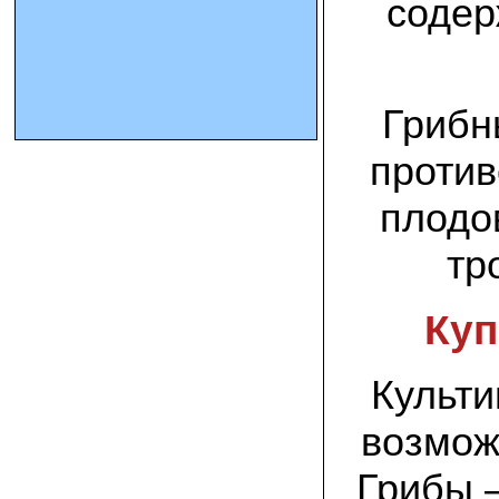
содер
10.10.2023 Олег, Оренбургская область:
урожаем доволен. выращивал на
соломе в мешках. будем заказывать
еще
Грибн
15.09.2023 Сергей Геннадьевич:
против
Мы попробовали мицелий вешенки
королевской посеять в дерн и на
удивление- они в нем выроасли! Это
плодо
очень необычно) спасибо!
тр
09.09.2023 Людмила Анатольевна:
У меня получилось вырастить зимние
опята на пнях березы. Посадила
Куп
мицелий рано весной на мокрые пеньки.
Рыла лунки, устилала сырыми
опилками и ставила пни в них. Грибы
появлялись каждый год пока пеньки не
Культи
рассыпались полностью
возмож
12.10.2022 Дмитрий, Москва:
Мицелий забирал самовывозом в
Новомосковске, взял вешенку, шиитаке
Грибы –
и зимние опята. Засеял в мае на