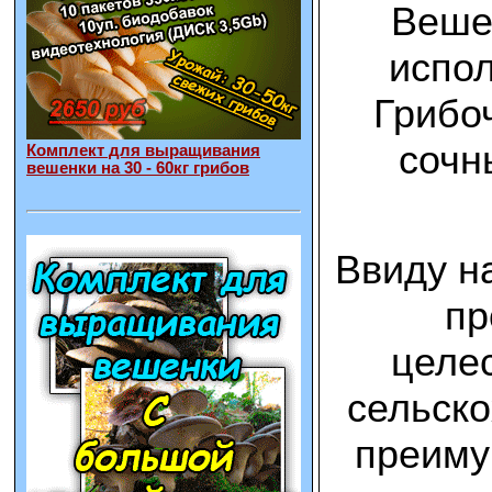
Вешен
испол
Грибоч
сочн
Комплект для выращивания
вешенки на 30 - 60кг грибов
Ввиду н
пр
целес
сельско
преиму