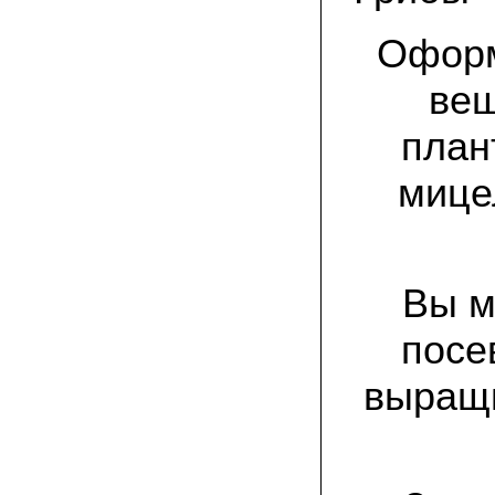
спиленные пни. Во второй декаде
сентября грибы проросли, первыми
появились вешенки,а вслед за ними
Оформ
шиитакке. Сварили суп, нажарили
грибов) А опята ждем к заморозкам,у
них ниже температура плодоношения.
веш
план
29.09.2022 Ольга, Архангельск:
Всегда хотели свои зимние опята.
Заказали в «Грибаныче» мицелий
мице
зерновой. Вот, сейчас собираем первую
партию грибочков
20.09.2022 Владимир Михайлович,
Тверь:
Вторую осень я собираю вешенки с
Вы м
пней, очень довольный, урожай
превосходного качества. Понравилось
что все просто, без всякой мороки. В
посе
лес ходить не надо. Хорошо когда есть
свои грибы!
выращи
06.09.2022 Александр, Южно-
Сахалинск:
хорошие мини-грядки для выращивания
шампиньонов, урожай порадовал. также
доволен опятами. с наступлением