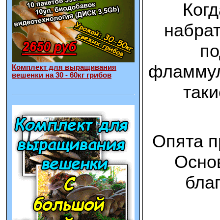
Когд
набрат
по
фламмул
Комплект для выращивания
вешенки на 30 - 60кг грибов
таки
Опята п
Осно
бла