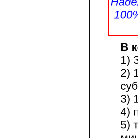
Наде
заморозков они начали плодоносить на
пнях
100
23.07.2022 Юлия:
Спасибо за мицелий королевской
вешенки! У нас выросли замечательные
грибы!
В 
15.06.2022 Егор, Липецкая область:
Покупаем семена в грибаныче не один
уже раз. Все хорошо! Быстрая доставка
1) 
и качество отличное
2) 
26.05.2022 Алла Андреевна,
Костромская область:
суб
Сеяла весной в открытый грунт зимний
опенок на древесину березы, на спилы
бревен и урожай уже начала собирать
3) 
вот на днях. Вкуснее грибов мы не
пробовали. Спасибо вам!
4) 
24.02.2022 Виктор Николаевич:
Доволен собранным урожаем
5) 
шампиньонов, я брал засеяный брикет.
Грибы вкусные и сочные, собирал в 3
ми
волны. Хорошо что с брикетом