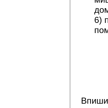
присылают печатную инструкцию.
дом
12.02.2022 Ольга, Москва:
Попробовали опята, мы их посеяли на
6) 
пнях. Сорт фламмулина- зимний опенок
хорошо приживается на лиственных
породах древесины. По качеству,
по
аромату опята прекрасные!
05.02.2022 Денис:
Благодарю за мицелий, неожиданно
приятно что посылка дошла за 5 дней!
Посею вешенку в ванной, там и
влажность и температура подходящи)
18.01.2022 Наталья:
Спасибо за прекрасный подарок к
Новому году! Заказ получила вовремя)))
Как убедилась, вешенки прекрасно
растут в комнатных условиях!
26.12.2021 Иван, Тюменская область:
Никогда не собирал грибы в лесу да и
Впиши
опасаюсь.Но грибы очень люблю.
Попробую вырастить шампиньоны из
засеянного брикета. Хорошо что такой