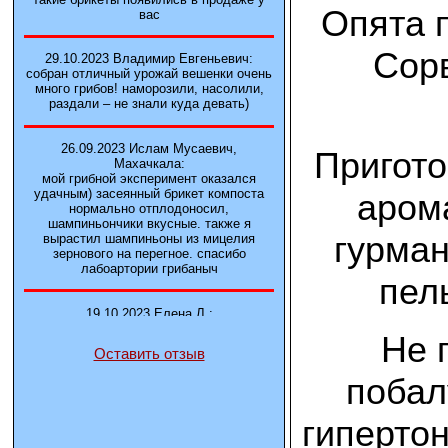
Опята 
вас
Сорв
29.10.2023 Владимир Евгеньевич:
собран отличный урожай вешенки очень
много грибов! наморозили, насолили,
раздали – не знали куда девать)
26.09.2023 Ислам Мусаевич,
Пригото
Махачкала:
мой грибной эксперимент оказался
удачным) засеянный брикет компоста
арома
нормально отплодоносил,
шампиньончики вкусные. также я
гурман
вырастил шампиньоны из мицелия
зернового на перегное. спасибо
лабоартории грибаныч
пел
19.10.2023 Елена Л.:
Брали у вас в фирме 3 сорта вешенок
Не 
М5, Нк-35, КТ3. Урожай был хороший в
Оставить отзыв
2-3 волны
побал
14.10.2023 Александр:
шампиньоны выросли из брикета,
гиперто
отличные сочные грибы! рекомендую,
заказывайте