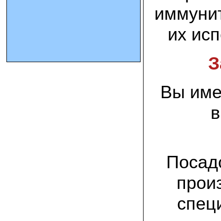
иммунит
10.10.2023 Олег, Оренбургская область:
их ис
урожаем доволен. выращивал на
соломе в мешках. будем заказывать
еще
З
15.09.2023 Сергей Геннадьевич:
Мы попробовали мицелий вешенки
королевской посеять в дерн и на
Вы име
удивление- они в нем выроасли! Это
очень необычно) спасибо!
в
09.09.2023 Людмила Анатольевна:
У меня получилось вырастить зимние
опята на пнях березы. Посадила
мицелий рано весной на мокрые пеньки.
Рыла лунки, устилала сырыми
опилками и ставила пни в них. Грибы
Посад
появлялись каждый год пока пеньки не
рассыпались полностью
прои
12.10.2022 Дмитрий, Москва:
спец
Мицелий забирал самовывозом в
Новомосковске, взял вешенку, шиитаке
и зимние опята. Засеял в мае на