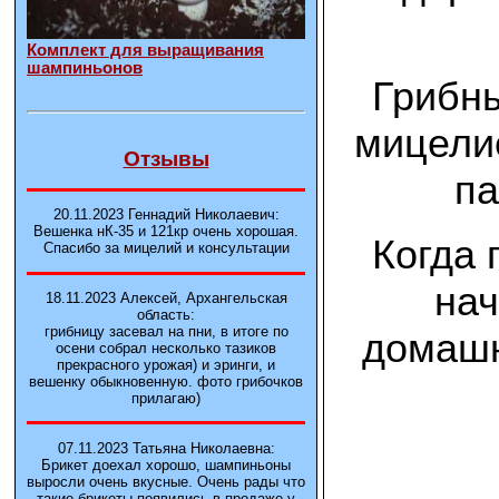
Комплект для выращивания
шампиньонов
Грибны
мицели
Отзывы
па
20.11.2023 Геннадий Николаевич:
Вешенка нК-35 и 121кp очень хорошая.
Когда 
Спасибо за мицелий и консультации
нач
18.11.2023 Алексей, Архангельская
область:
грибницу засевал на пни, в итоге по
домашн
осени собрал несколько тазиков
прекрасного урожая) и эринги, и
вешенку обыкновенную. фото грибочков
прилагаю)
07.11.2023 Татьяна Николаевна:
Брикет доехал хорошо, шампиньоны
выросли очень вкусные. Очень рады что
такие брикеты появились в продаже у