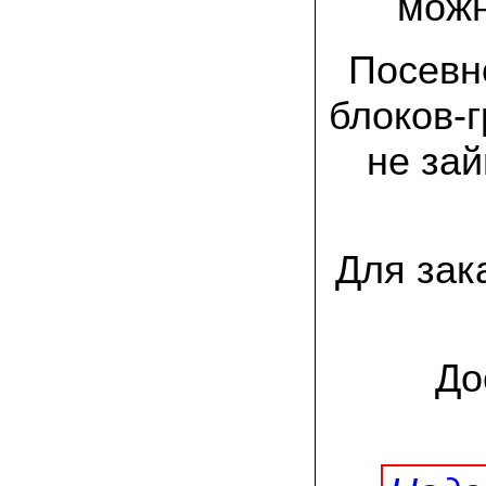
можн
спиленные пни. Во второй декаде
сентября грибы проросли, первыми
появились вешенки,а вслед за ними
шиитакке. Сварили суп, нажарили
Посевн
грибов) А опята ждем к заморозкам,у
них ниже температура плодоношения.
блоков-
29.09.2022 Ольга, Архангельск:
Всегда хотели свои зимние опята.
не зай
Заказали в «Грибаныче» мицелий
зерновой. Вот, сейчас собираем первую
партию грибочков
20.09.2022 Владимир Михайлович,
Для зак
Тверь:
Вторую осень я собираю вешенки с
пней, очень довольный, урожай
превосходного качества. Понравилось
что все просто, без всякой мороки. В
лес ходить не надо. Хорошо когда есть
свои грибы!
До
06.09.2022 Александр, Южно-
Сахалинск:
хорошие мини-грядки для выращивания
шампиньонов, урожай порадовал. также
доволен опятами. с наступлением