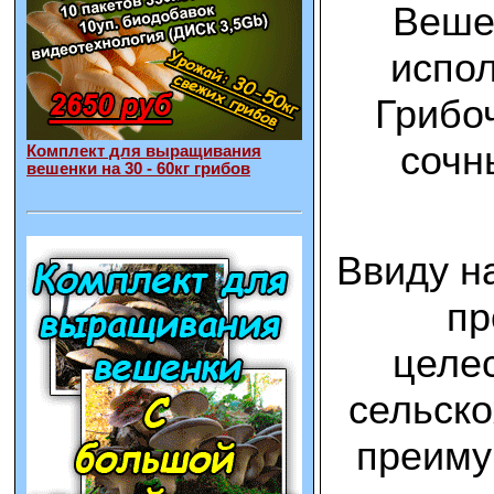
Вешен
испол
Грибоч
сочн
Комплект для выращивания
вешенки на 30 - 60кг грибов
Ввиду н
пр
целес
сельско
преиму