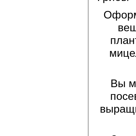
спиленные пни. Во второй декаде
сентября грибы проросли, первыми
появились вешенки,а вслед за ними
Оформ
шиитакке. Сварили суп, нажарили
грибов) А опята ждем к заморозкам,у
них ниже температура плодоношения.
веш
план
29.09.2022 Ольга, Архангельск:
Всегда хотели свои зимние опята.
Заказали в «Грибаныче» мицелий
мице
зерновой. Вот, сейчас собираем первую
партию грибочков
20.09.2022 Владимир Михайлович,
Тверь:
Вторую осень я собираю вешенки с
Вы м
пней, очень довольный, урожай
превосходного качества. Понравилось
что все просто, без всякой мороки. В
посе
лес ходить не надо. Хорошо когда есть
свои грибы!
выращи
06.09.2022 Александр, Южно-
Сахалинск:
хорошие мини-грядки для выращивания
шампиньонов, урожай порадовал. также
доволен опятами. с наступлением