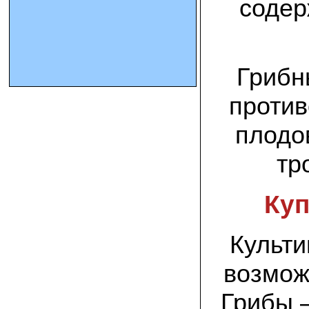
содер
10.10.2023 Олег, Оренбургская область:
урожаем доволен. выращивал на
соломе в мешках. будем заказывать
еще
Грибн
15.09.2023 Сергей Геннадьевич:
против
Мы попробовали мицелий вешенки
королевской посеять в дерн и на
удивление- они в нем выроасли! Это
плодо
очень необычно) спасибо!
тр
09.09.2023 Людмила Анатольевна:
У меня получилось вырастить зимние
опята на пнях березы. Посадила
Куп
мицелий рано весной на мокрые пеньки.
Рыла лунки, устилала сырыми
опилками и ставила пни в них. Грибы
появлялись каждый год пока пеньки не
Культи
рассыпались полностью
возмож
12.10.2022 Дмитрий, Москва:
Мицелий забирал самовывозом в
Новомосковске, взял вешенку, шиитаке
Грибы –
и зимние опята. Засеял в мае на