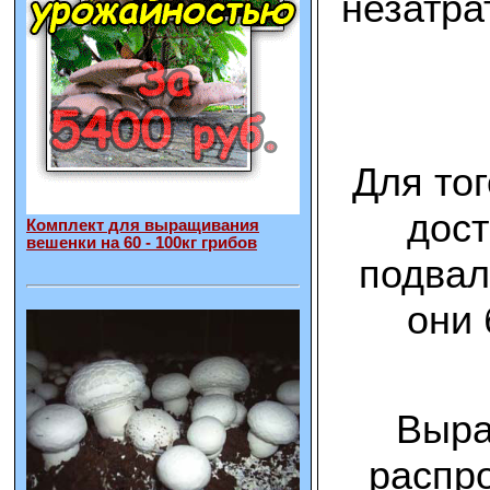
незатра
Для то
дост
Комплект для выращивания
вешенки на 60 - 100кг грибов
подвал
они 
Выра
распро