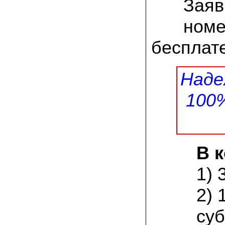
Заяв
заморозков они начали плодоносить на
пнях
номе
23.07.2022 Юлия:
Спасибо за мицелий королевской
бесплате
вешенки! У нас выросли замечательные
грибы!
Наде
15.06.2022 Егор, Липецкая область:
Покупаем семена в грибаныче не один
уже раз. Все хорошо! Быстрая доставка
100
и качество отличное
26.05.2022 Алла Андреевна,
Костромская область:
Сеяла весной в открытый грунт зимний
опенок на древесину березы, на спилы
В 
бревен и урожай уже начала собирать
вот на днях. Вкуснее грибов мы не
пробовали. Спасибо вам!
1) 
24.02.2022 Виктор Николаевич:
2) 
Доволен собранным урожаем
шампиньонов, я брал засеяный брикет.
суб
Грибы вкусные и сочные, собирал в 3
волны. Хорошо что с брикетом