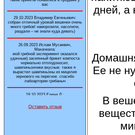
вас
дней, а
29.10.2023 Владимир Евгеньевич:
собран отличный урожай вешенки очень
много грибов! наморозили, насолили,
раздали – не знали куда девать)
26.09.2023 Ислам Мусаевич,
Махачкала:
Домашня
мой грибной эксперимент оказался
удачным) засеянный брикет компоста
нормально отплодоносил,
Ее не н
шампиньончики вкусные. также я
вырастил шампиньоны из мицелия
зернового на перегное. спасибо
лабоартории грибаныч
19.10.2023 Елена Л.:
В веш
Брали у вас в фирме 3 сорта вешенок
М5, Нк-35, КТ3. Урожай был хороший в
Оставить отзыв
2-3 волны
вещест
14.10.2023 Александр:
ми
шампиньоны выросли из брикета,
отличные сочные грибы! рекомендую,
заказывайте