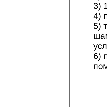
присылают печатную инструкцию.
3) 
12.02.2022 Ольга, Москва:
4) 
Попробовали опята, мы их посеяли на
пнях. Сорт фламмулина- зимний опенок
хорошо приживается на лиственных
5)
породах древесины. По качеству,
аромату опята прекрасные!
ша
05.02.2022 Денис:
усл
Благодарю за мицелий, неожиданно
приятно что посылка дошла за 5 дней!
Посею вешенку в ванной, там и
6) 
влажность и температура подходящи)
по
18.01.2022 Наталья:
Спасибо за прекрасный подарок к
Новому году! Заказ получила вовремя)))
Как убедилась, вешенки прекрасно
растут в комнатных условиях!
26.12.2021 Иван, Тюменская область:
Никогда не собирал грибы в лесу да и
опасаюсь.Но грибы очень люблю.
Попробую вырастить шампиньоны из
засеянного брикета. Хорошо что такой