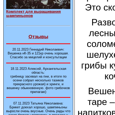
Это ск
Комплект для выращивания
шампиньонов
Разв
лесны
Отзывы
солом
20.11.2023 Геннадий Николаевич:
шелухе
Вешенка нК-35 и 121кp очень хорошая.
Спасибо за мицелий и консультации
грибы к
18.11.2023 Алексей, Архангельская
область:
ко
грибницу засевал на пни, в итоге по
осени собрал несколько тазиков
прекрасного урожая) и эринги, и
Вешен
вешенку обыкновенную. фото грибочков
прилагаю)
таре –
07.11.2023 Татьяна Николаевна:
Брикет доехал хорошо, шампиньоны
напитков
выросли очень вкусные. Очень рады что
такие брикеты появились в продаже у