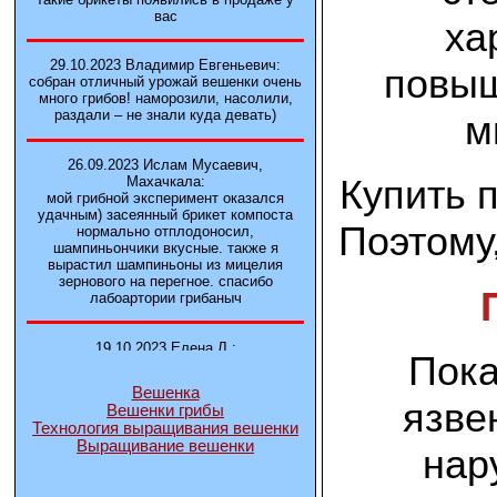
вас
ха
29.10.2023 Владимир Евгеньевич:
повыш
собран отличный урожай вешенки очень
много грибов! наморозили, насолили,
раздали – не знали куда девать)
м
26.09.2023 Ислам Мусаевич,
Купить 
Махачкала:
мой грибной эксперимент оказался
удачным) засеянный брикет компоста
Поэтому,
нормально отплодоносил,
шампиньончики вкусные. также я
вырастил шампиньоны из мицелия
зернового на перегное. спасибо
лабоартории грибаныч
19.10.2023 Елена Л.:
Пока
Брали у вас в фирме 3 сорта вешенок
М5, Нк-35, КТ3. Урожай был хороший в
Вешенка
2-3 волны
язве
Вешенки грибы
Технология выращивания вешенки
Выращивание вешенки
14.10.2023 Александр:
нар
шампиньоны выросли из брикета,
отличные сочные грибы! рекомендую,
заказывайте