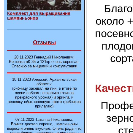
Благо
Комплект для выращивания
около 
шампиньонов
посевно
Отзывы
плодо
сорт
20.11.2023 Геннадий Николаевич:
Вешенка нК-35 и 121кp очень хорошая.
Спасибо за мицелий и консультации
18.11.2023 Алексей, Архангельская
область:
Качест
грибницу засевал на пни, в итоге по
осени собрал несколько тазиков
прекрасного урожая) и эринги, и
Профе
вешенку обыкновенную. фото грибочков
прилагаю)
зерн
07.11.2023 Татьяна Николаевна:
Брикет доехал хорошо, шампиньоны
ст
выросли очень вкусные. Очень рады что
такие брикеты появились в продаже у