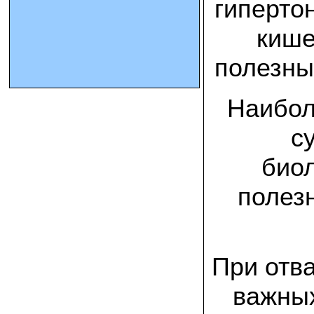
гиперто
кише
10.10.2023 Олег, Оренбургская область:
урожаем доволен. выращивал на
соломе в мешках. будем заказывать
полезны
еще
15.09.2023 Сергей Геннадьевич:
Наибол
Мы попробовали мицелий вешенки
королевской посеять в дерн и на
удивление- они в нем выроасли! Это
с
очень необычно) спасибо!
биол
09.09.2023 Людмила Анатольевна:
У меня получилось вырастить зимние
полез
опята на пнях березы. Посадила
мицелий рано весной на мокрые пеньки.
Рыла лунки, устилала сырыми
опилками и ставила пни в них. Грибы
появлялись каждый год пока пеньки не
рассыпались полностью
При отв
12.10.2022 Дмитрий, Москва:
Мицелий забирал самовывозом в
важных
Новомосковске, взял вешенку, шиитаке
и зимние опята. Засеял в мае на