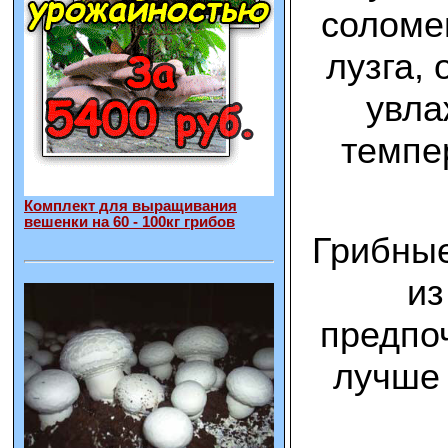
соломе
лузга,
увла
темпе
Комплект для выращивания
вешенки на 60 - 100кг грибов
Грибные
из
предпо
лучше 