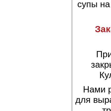
спиленные пни. Во второй декаде
супы на
сентября грибы проросли, первыми
появились вешенки,а вслед за ними
шиитакке. Сварили суп, нажарили
грибов) А опята ждем к заморозкам,у
них ниже температура плодоношения.
Зак
29.09.2022 Ольга, Архангельск:
Всегда хотели свои зимние опята.
Заказали в «Грибаныче» мицелий
зерновой. Вот, сейчас собираем первую
партию грибочков
При
20.09.2022 Владимир Михайлович,
Тверь:
закр
Вторую осень я собираю вешенки с
пней, очень довольный, урожай
превосходного качества. Понравилось
Ку
что все просто, без всякой мороки. В
лес ходить не надо. Хорошо когда есть
свои грибы!
Нами 
06.09.2022 Александр, Южно-
для выр
Сахалинск:
хорошие мини-грядки для выращивания
шампиньонов, урожай порадовал. также
т
доволен опятами. с наступлением