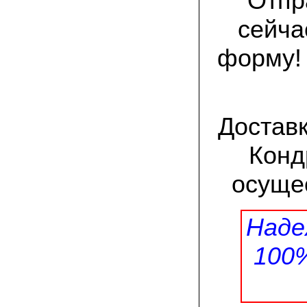
Отпр
присылают печатную инструкцию.
сейча
12.02.2022 Ольга, Москва:
Попробовали опята, мы их посеяли на
форму!
пнях. Сорт фламмулина- зимний опенок
хорошо приживается на лиственных
породах древесины. По качеству,
аромату опята прекрасные!
05.02.2022 Денис:
Достав
Благодарю за мицелий, неожиданно
приятно что посылка дошла за 5 дней!
Посею вешенку в ванной, там и
Конд
влажность и температура подходящи)
осуще
18.01.2022 Наталья:
Спасибо за прекрасный подарок к
Новому году! Заказ получила вовремя)))
Как убедилась, вешенки прекрасно
Наде
растут в комнатных условиях!
100
26.12.2021 Иван, Тюменская область:
Никогда не собирал грибы в лесу да и
опасаюсь.Но грибы очень люблю.
Попробую вырастить шампиньоны из
засеянного брикета. Хорошо что такой