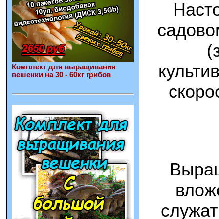
Наст
садово
(
культи
Комплект для выращивания
вешенки на 30 - 60кг грибов
скоро
Выращ
влож
служат