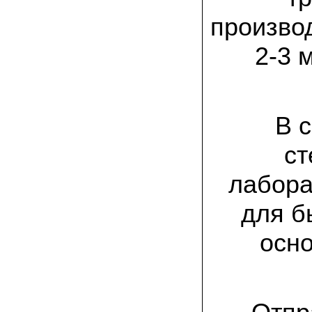
заморозков они начали плодоносить на
пнях
производ
23.07.2022 Юлия:
2-3 
Спасибо за мицелий королевской
вешенки! У нас выросли замечательные
грибы!
15.06.2022 Егор, Липецкая область:
Покупаем семена в грибаныче не один
В 
уже раз. Все хорошо! Быстрая доставка
и качество отличное
ст
26.05.2022 Алла Андреевна,
лабора
Костромская область:
Сеяла весной в открытый грунт зимний
опенок на древесину березы, на спилы
для б
бревен и урожай уже начала собирать
вот на днях. Вкуснее грибов мы не
пробовали. Спасибо вам!
осн
24.02.2022 Виктор Николаевич:
Доволен собранным урожаем
шампиньонов, я брал засеяный брикет.
Грибы вкусные и сочные, собирал в 3
волны. Хорошо что с брикетом