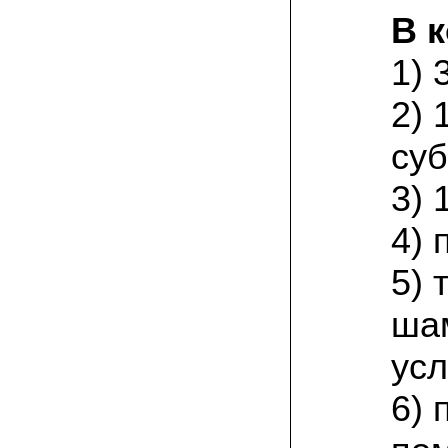
товар есть на сайте грибаныча
В 
03.12.2021 Валентин Иванович:
1) 
сколько раз меня обманывали в
интернете, но тут все честно! мне
прислали отличный мицелий вешенки на
2) 
зерне. Спасибо от души! а грибочки уже
растут!
суб
15.11.2021 Виталий, Тульская область:
я сам приехал в офис продаж, взял
3) 
себе маленькую засеянную грядку.
шампиньоны на ней начали появляться
через 3 недели. необычно что грибы
4) 
растут вот так, в домашних условиях!
5)
19.10.2021 Андрей, Краснодарский край:
Доволен покупкой, продают хороший
ша
сильный мицелий опят. Я выращиваю
опята в банках на балконе. Спасибо
усл
22.07.2021 Константин, Санкт-Петербург:
Вешенка получилась «бомба»! Крупная,
6) 
сочная, хрустит! Понравилось, что
скороспелая. Грибочки отлично
замариновались с солью и специями!