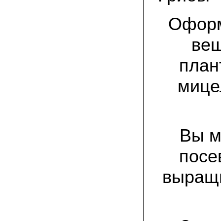
спиленные пни. Во второй декаде
сентября грибы проросли, первыми
появились вешенки,а вслед за ними
Оформ
шиитакке. Сварили суп, нажарили
грибов) А опята ждем к заморозкам,у
них ниже температура плодоношения.
веш
план
29.09.2022 Ольга, Архангельск:
Всегда хотели свои зимние опята.
Заказали в «Грибаныче» мицелий
мице
зерновой. Вот, сейчас собираем первую
партию грибочков
20.09.2022 Владимир Михайлович,
Тверь:
Вторую осень я собираю вешенки с
Вы м
пней, очень довольный, урожай
превосходного качества. Понравилось
что все просто, без всякой мороки. В
посе
лес ходить не надо. Хорошо когда есть
свои грибы!
выращи
06.09.2022 Александр, Южно-
Сахалинск:
хорошие мини-грядки для выращивания
шампиньонов, урожай порадовал. также
доволен опятами. с наступлением