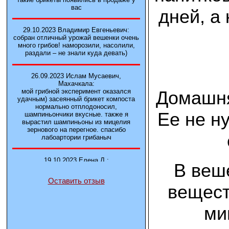
вас
дней, а
29.10.2023 Владимир Евгеньевич:
собран отличный урожай вешенки очень
много грибов! наморозили, насолили,
раздали – не знали куда девать)
26.09.2023 Ислам Мусаевич,
Махачкала:
Домашня
мой грибной эксперимент оказался
удачным) засеянный брикет компоста
нормально отплодоносил,
Ее не н
шампиньончики вкусные. также я
вырастил шампиньоны из мицелия
зернового на перегное. спасибо
лабоартории грибаныч
19.10.2023 Елена Л.:
В веш
Брали у вас в фирме 3 сорта вешенок
М5, Нк-35, КТ3. Урожай был хороший в
Оставить отзыв
2-3 волны
вещест
14.10.2023 Александр:
ми
шампиньоны выросли из брикета,
отличные сочные грибы! рекомендую,
заказывайте