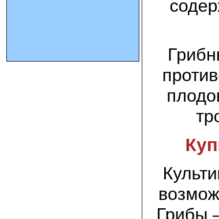
содер
10.10.2023 Олег, Оренбургская область:
урожаем доволен. выращивал на
соломе в мешках. будем заказывать
еще
Грибн
15.09.2023 Сергей Геннадьевич:
против
Мы попробовали мицелий вешенки
королевской посеять в дерн и на
удивление- они в нем выроасли! Это
плодо
очень необычно) спасибо!
тр
09.09.2023 Людмила Анатольевна:
У меня получилось вырастить зимние
опята на пнях березы. Посадила
Куп
мицелий рано весной на мокрые пеньки.
Рыла лунки, устилала сырыми
опилками и ставила пни в них. Грибы
появлялись каждый год пока пеньки не
Культи
рассыпались полностью
возмож
12.10.2022 Дмитрий, Москва:
Мицелий забирал самовывозом в
Новомосковске, взял вешенку, шиитаке
Грибы –
и зимние опята. Засеял в мае на