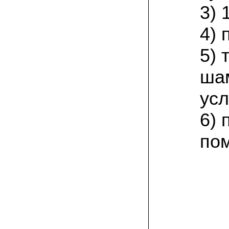
присылают печатную инструкцию.
3) 
12.02.2022 Ольга, Москва:
4) 
Попробовали опята, мы их посеяли на
пнях. Сорт фламмулина- зимний опенок
хорошо приживается на лиственных
5)
породах древесины. По качеству,
аромату опята прекрасные!
ша
05.02.2022 Денис:
усл
Благодарю за мицелий, неожиданно
приятно что посылка дошла за 5 дней!
Посею вешенку в ванной, там и
6) 
влажность и температура подходящи)
по
18.01.2022 Наталья:
Спасибо за прекрасный подарок к
Новому году! Заказ получила вовремя)))
Как убедилась, вешенки прекрасно
растут в комнатных условиях!
26.12.2021 Иван, Тюменская область:
Никогда не собирал грибы в лесу да и
опасаюсь.Но грибы очень люблю.
Попробую вырастить шампиньоны из
засеянного брикета. Хорошо что такой