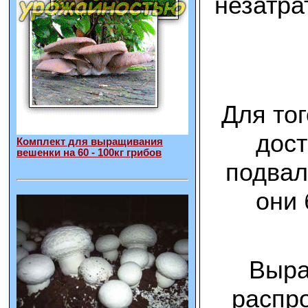
незатра
Для то
дост
Комплект для выращивания
вешенки на 60 - 100кг грибов
подвал
они 
Выра
распро