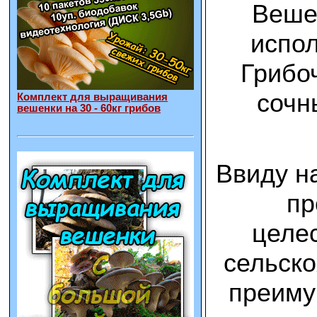
Вешен
испол
Грибоч
сочн
Комплект для выращивания
вешенки на 30 - 60кг грибов
Ввиду н
пр
целес
сельско
преиму