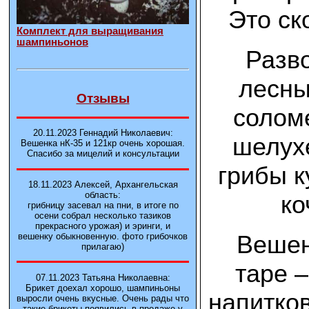
Это ск
Комплект для выращивания
шампиньонов
Разв
лесны
Отзывы
солом
20.11.2023 Геннадий Николаевич:
шелухе
Вешенка нК-35 и 121кp очень хорошая.
Спасибо за мицелий и консультации
грибы к
18.11.2023 Алексей, Архангельская
область:
ко
грибницу засевал на пни, в итоге по
осени собрал несколько тазиков
прекрасного урожая) и эринги, и
Вешен
вешенку обыкновенную. фото грибочков
прилагаю)
таре –
07.11.2023 Татьяна Николаевна:
Брикет доехал хорошо, шампиньоны
напитков
выросли очень вкусные. Очень рады что
такие брикеты появились в продаже у