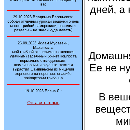
вас
дней, а
29.10.2023 Владимир Евгеньевич:
собран отличный урожай вешенки очень
много грибов! наморозили, насолили,
раздали – не знали куда девать)
26.09.2023 Ислам Мусаевич,
Махачкала:
Домашня
мой грибной эксперимент оказался
удачным) засеянный брикет компоста
нормально отплодоносил,
Ее не н
шампиньончики вкусные. также я
вырастил шампиньоны из мицелия
зернового на перегное. спасибо
лабоартории грибаныч
19.10.2023 Елена Л.:
В веш
Брали у вас в фирме 3 сорта вешенок
М5, Нк-35, КТ3. Урожай был хороший в
Оставить отзыв
2-3 волны
вещест
14.10.2023 Александр:
ми
шампиньоны выросли из брикета,
отличные сочные грибы! рекомендую,
заказывайте