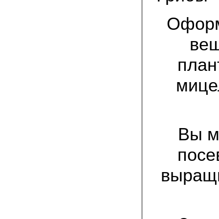
спиленные пни. Во второй декаде
сентября грибы проросли, первыми
появились вешенки,а вслед за ними
Оформ
шиитакке. Сварили суп, нажарили
грибов) А опята ждем к заморозкам,у
них ниже температура плодоношения.
веш
план
29.09.2022 Ольга, Архангельск:
Всегда хотели свои зимние опята.
Заказали в «Грибаныче» мицелий
мице
зерновой. Вот, сейчас собираем первую
партию грибочков
20.09.2022 Владимир Михайлович,
Тверь:
Вторую осень я собираю вешенки с
Вы м
пней, очень довольный, урожай
превосходного качества. Понравилось
что все просто, без всякой мороки. В
посе
лес ходить не надо. Хорошо когда есть
свои грибы!
выращи
06.09.2022 Александр, Южно-
Сахалинск:
хорошие мини-грядки для выращивания
шампиньонов, урожай порадовал. также
доволен опятами. с наступлением