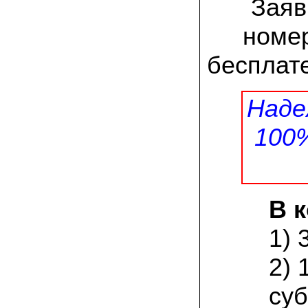
Заяв
заморозков они начали плодоносить на
пнях
номер
23.07.2022 Юлия:
Спасибо за мицелий королевской
бесплате
вешенки! У нас выросли замечательные
грибы!
Наде
15.06.2022 Егор, Липецкая область:
Покупаем семена в грибаныче не один
уже раз. Все хорошо! Быстрая доставка
100
и качество отличное
26.05.2022 Алла Андреевна,
Костромская область:
Сеяла весной в открытый грунт зимний
опенок на древесину березы, на спилы
В 
бревен и урожай уже начала собирать
вот на днях. Вкуснее грибов мы не
пробовали. Спасибо вам!
1) 
24.02.2022 Виктор Николаевич:
2) 
Доволен собранным урожаем
шампиньонов, я брал засеяный брикет.
суб
Грибы вкусные и сочные, собирал в 3
волны. Хорошо что с брикетом