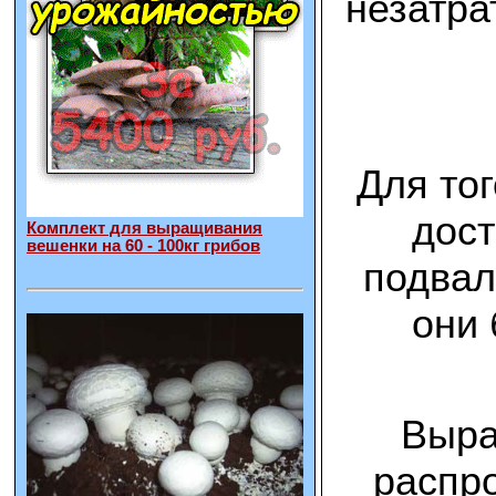
незатра
Для то
дост
Комплект для выращивания
вешенки на 60 - 100кг грибов
подвал
они 
Выра
распро