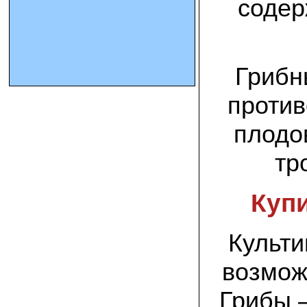
содер
10.10.2023 Олег, Оренбургская область:
урожаем доволен. выращивал на
соломе в мешках. будем заказывать
еще
Грибн
15.09.2023 Сергей Геннадьевич:
против
Мы попробовали мицелий вешенки
королевской посеять в дерн и на
удивление- они в нем выроасли! Это
плодо
очень необычно) спасибо!
тр
09.09.2023 Людмила Анатольевна:
У меня получилось вырастить зимние
опята на пнях березы. Посадила
Куп
мицелий рано весной на мокрые пеньки.
Рыла лунки, устилала сырыми
опилками и ставила пни в них. Грибы
появлялись каждый год пока пеньки не
Культи
рассыпались полностью
возмож
12.10.2022 Дмитрий, Москва:
Мицелий забирал самовывозом в
Новомосковске, взял вешенку, шиитаке
Грибы –
и зимние опята. Засеял в мае на