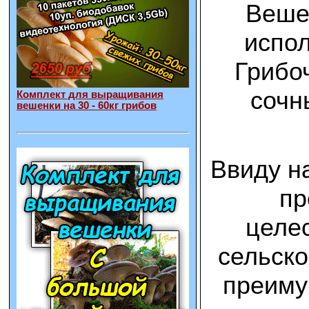
Вешен
испол
Грибоч
сочн
Комплект для выращивания
вешенки на 30 - 60кг грибов
Ввиду н
пр
целес
сельско
преиму