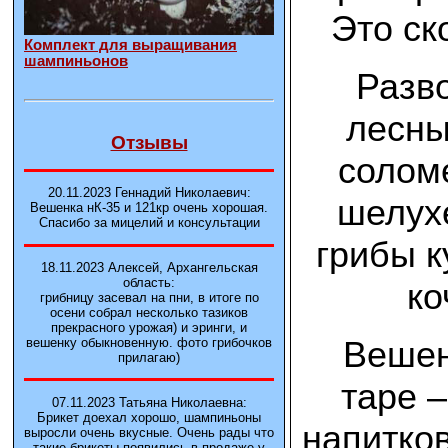
Это ск
Комплект для выращивания
шампиньонов
Разв
лесны
Отзывы
солом
20.11.2023 Геннадий Николаевич:
шелухе
Вешенка нК-35 и 121кp очень хорошая.
Спасибо за мицелий и консультации
грибы к
18.11.2023 Алексей, Архангельская
область:
ко
грибницу засевал на пни, в итоге по
осени собрал несколько тазиков
прекрасного урожая) и эринги, и
Вешен
вешенку обыкновенную. фото грибочков
прилагаю)
таре –
07.11.2023 Татьяна Николаевна:
Брикет доехал хорошо, шампиньоны
напитков
выросли очень вкусные. Очень рады что
такие брикеты появились в продаже у