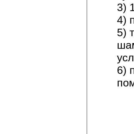
присылают печатную инструкцию.
3) 
12.02.2022 Ольга, Москва:
4) 
Попробовали опята, мы их посеяли на
пнях. Сорт фламмулина- зимний опенок
хорошо приживается на лиственных
5)
породах древесины. По качеству,
аромату опята прекрасные!
ша
05.02.2022 Денис:
усл
Благодарю за мицелий, неожиданно
приятно что посылка дошла за 5 дней!
Посею вешенку в ванной, там и
6) 
влажность и температура подходящи)
по
18.01.2022 Наталья:
Спасибо за прекрасный подарок к
Новому году! Заказ получила вовремя)))
Как убедилась, вешенки прекрасно
растут в комнатных условиях!
26.12.2021 Иван, Тюменская область:
Никогда не собирал грибы в лесу да и
опасаюсь.Но грибы очень люблю.
Попробую вырастить шампиньоны из
засеянного брикета. Хорошо что такой